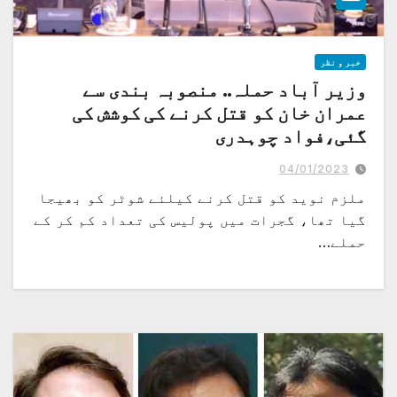
خبر و نظر
وزیر آباد حملہ.. منصوبہ بندی سے
عمران خان کو قتل کرنے کی کوشش کی
گئی،فواد چوہدری
حملے کو پوری منصوبہ بندی سے مذہبی رنگ دینے کی کوشش کی گئی، ویڈیوز سے واضح
ہے عمران خان پر حملے میں 3حملہ آور ملوث ہیں
04/01/2023
ملزم نوید کو قتل کرنے کیلئے شوٹر کو بھیجا
گیا تھا، گجرات میں پولیس کی تعداد کم کر کے
حملے…