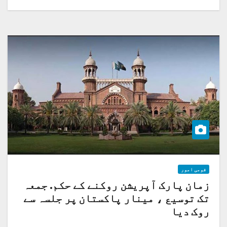
قومی امور
زمان پارک آپریشن روکنے کے حکم. جمعہ
تک توسیع ، مینار پاکستان پر جلسہ سے
روک دیا
کبھی آپ لاہور ہائی کورٹ آتے ہیں کبھی اسلام آباد ہائی کورٹ جاتے ہیں، آپ