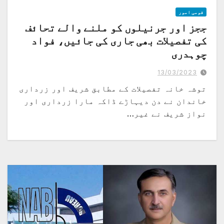
قومی امور
ججز اور جرنیلوں کو ملنے والے تحائف
کی تفصیلات بھی جاری کی جائیں، فواد
چوہدری
توشہ خانہ کی تفصیلات جاری ہونا چیف جسٹس لاہور ہائیکورٹ کے حکم پرممکن ہوا
انکا شکریہ
13/03/2023
توشہ خانہ تفصیلات کے مطابق شریف اور زرداری
خاندان نے دن دیہاڑے ڈاکہ مارا زرداری اور
نواز شریف نے غیر…