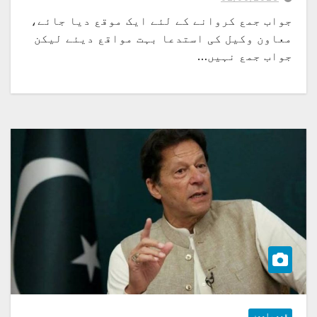
جواب جمع کروانے کے لئے ایک موقع دیا جائے،
معاون وکیل کی استدعا بہت مواقع دیئے لیکن
جواب جمع نہیں…
قومی امور