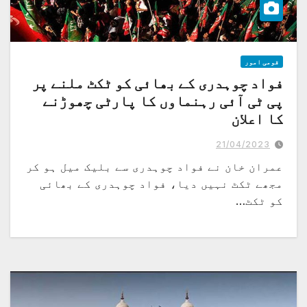
قومی امور
فواد چوہدری کے بھائی کو ٹکٹ ملنے پر
پی ٹی آئی رہنماوں کا پارٹی چھوڑنے
کا اعلان
پی ٹی آئی کے تمام عہدوں سے مستعفی ہونے کا اعلان کرتا ہوں، زاہد اختر
21/04/2023
عمران خان نے فواد چوہدری سے بلیک میل ہو کر
مجھے ٹکٹ نہیں دیا، فواد چوہدری کے بھائی
کو ٹکٹ…