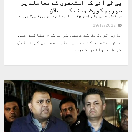
پی ٹی آئی کا استعفوں کے معاملے پر
سپریم کورٹ جانے کا اعلان
جب تک حکومت نہیں جاتی احتجاج کا سلسلہ وقتا فوقتا جاری رکھیں گے، پورے
پاکستان کے لوگ باہر نکلیں، فوادچوہدری
29/12/2022
ہارس ٹریڈنگ کے کھیل کو ناکام بنائیں گے،
عدم اعتماد کے بعد پنجاب اسمبلی کی تحلیل
کی طرف جائیں گے،…