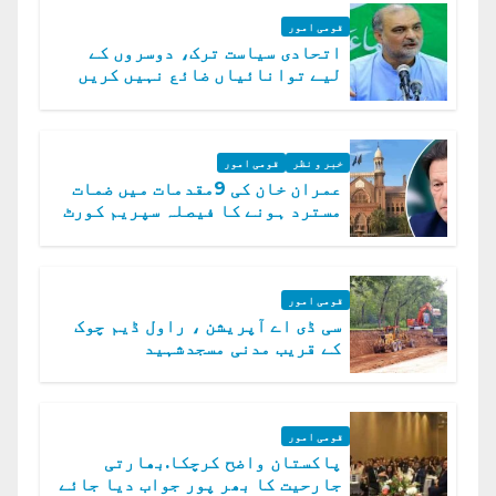
قومی امور
اتحادی سیاست ترک، دوسروں کے
لیے توانائیاں ضائع نہیں کریں
گے، حافظ نعیم الرحمن
خبر و نظر
قومی امور
عمران خان کی 9مقدمات میں ضمات
مسترد ہونے کا فیصلہ سپریم کورٹ
میں چیلنج
قومی امور
سی ڈی اے آپریشن ، راول ڈیم چوک
کے قریب مدنی مسجدشہید
قومی امور
پاکستان واضح کرچکا.بھارتی
جارحیت کا بھر پور جواب دیا جائے