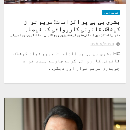
قومی امور
بشری بی بی پر الزامات: مریم نواز
کیخلاف قانونی کارروائی کا فیصلہ
دنیا پاکستان میں انسانی حقوق کی خلاف وزری پر جاگ رہی ہے .کانگریس مین امریکی
سیکریٹری انٹونی بلنکن کو خط لکھ رہے ہیں
02/05/2023
#H بشری بی بی پر الزامات: مریم نواز کیخلاف
قانونی کارروائی کرنے جارہے ہیں، فواد
چوہدری مریم نواز اور دیگر…