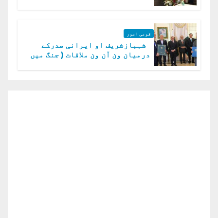
گا.سید عاصم منیر
قومی امور
شہبازشریف او ایرانی صدرکے
درمیان ون آن ون ملاقات ( جنگ میں
دو ٹوک حمایت پر اظہار شکریہ)