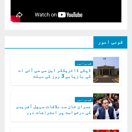
قومی امور
قومی امور
ڈپٹی ڈائریکٹر این سی سی آئی اے
کی بازیابی 3 روز کی مہلت
قومی امور
عمران خان سے ملاقات. سہیل آفریدی
کی درخواست پر اعتراضات دور