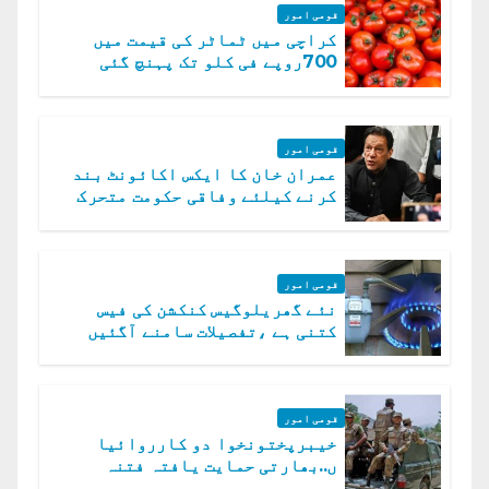
قومی امور
کراچی میں ٹماٹر کی قیمت میں
700روپے فی کلو تک پہنچ گئی
قومی امور
عمران خان کا ایکس اکائونٹ بند
کرنے کیلئے وفاقی حکومت متحرک
قومی امور
نئے گھریلوگیس کنکشن کی فیس
کتنی ہے ،تفصیلات سامنے آگئیں
قومی امور
خیبرپختونخوا دو کارروائیا
ں..بھارتی حمایت یافتہ فتنہ
الخوارج کے 31 دہشت گرد ہلاک