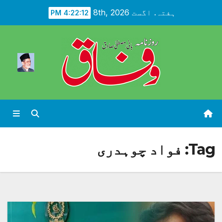
Ski
ہفتہ. اگست 8th, 2026
4:22:14 PM
t
conten
Tag:
فواد چوہدری