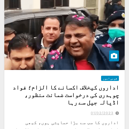
قومی امور
اداروں کیخلاف اکسانے کا الزام؛ فواد
چوہدری کی درخواست ضمانت منظور،
اڈیالہ جیل سے رہا
01/02/2023
اداروں کا سب سے بڑا حمایتی ہوں، کبھی