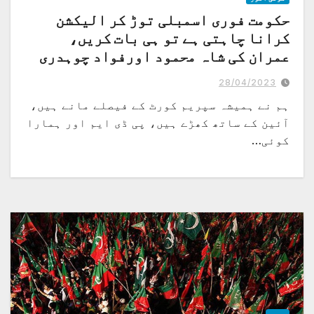
حکومت فوری اسمبلی توڑ کر الیکشن
کرانا چاہتی ہے تو ہی بات کریں،
عمران کی شاہ محمود اورفواد چوہدری
کو ہدایت
28/04/2023
ستمبر اکتوبر میں الیکشن کی بات کرے تو مذاکرات کی کوئی ضرورت نہیں، 14 مئی
کو بھی الیکشن نہیں ہوتے تو آئین ٹوٹ جائے گا
ہم نے ہمیشہ سپریم کورٹ کے فیصلے مانے ہیں،
آئین کے ساتھ کھڑے ہیں، پی ڈی ایم اور ہمارا
کوئی…