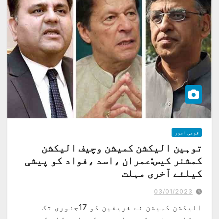
قومی امور
توہین الیکشن کمیشن وچیف الیکشن
کمشنر کیس:عمران ،اسد ،فواد کو پیشی
کیلئے آخری مہلت
چار ماہ سے کیس زیر سماعت ہے، کیوں فریقین پیش نہیں ہورہے؟ عمران میڈیکل
سرٹیفکیٹ جمع کروائیں،نثار احمد درانی
03/01/2023
الیکشن کمیشن نے فریقین کو 17جنوری تک