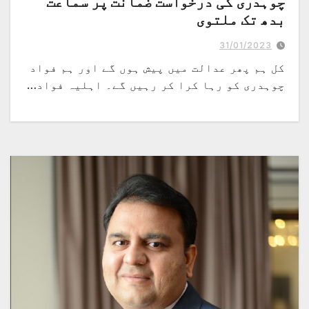
چوہدری کی درخواست ضمانت پر سماعت
بدھ تک ملتوی
میرے شوہر کی تذلیل کی جارہی ہے، ان کے ساتھ جس طرح کا برتاو کیا جارہا ہے، یہ
کوئی طریقہ نہیں، حبا چوہدری
31/01/2023
کل ہم پھر عدالت میں پیش ہوں گے اور ہم فواد
چوہدری کو رہا کرا کر رہیں گے۔ اہلیہ فواد…