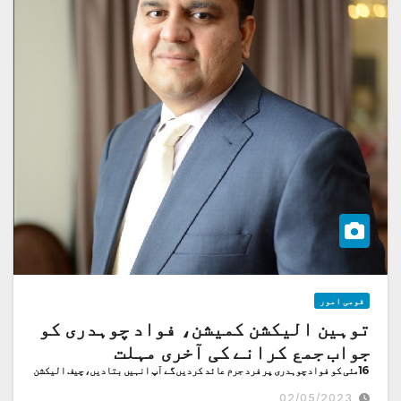
قومی امور
توہین الیکشن کمیشن، فواد چوہدری کو
جواب جمع کرانے کی آخری مہلت
16مئی کو فواد چوہدری پر فرد جرم عائد کردیں گے آپ انہیں بتادیں، چیف الیکشن
کمشنر
02/05/2023