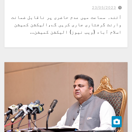
وکیل فیصل چوہدری نے سماعت جون کے پہلے ہفتے تک ملتوی کرنے کی استدعا کردی
23/05/2023
آئندہ سماعت میں عدم حاضری پر ناقابل ضمانت
وارنٹ گرفتاری جاری کریں گے،الیکشن کمیشن
اسلام آباد (ویب نیوز) الیکشن کمیشن…