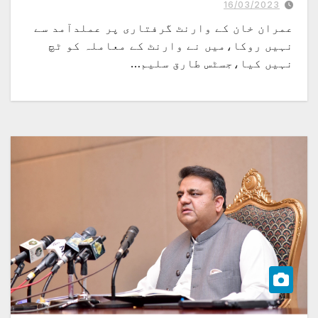
کومعلوم ہی نہیں کہ جانا کہاں ہے،جسٹس طارق سلیم کا پی ٹی آئی کے وکیل سے
16/03/2023
مکالمہ
عمران خان کے وارنٹ گرفتاری پر عملدآمد سے
نہیں روکا،میں نے وارنٹ کے معاملہ کو ٹچ
نہیں کیا،جسٹس طارق سلیم…