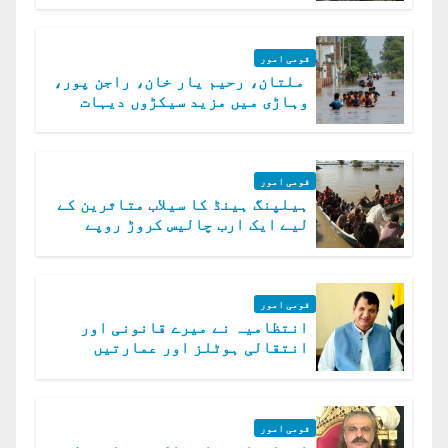
قومی امور
ملتان، رحیم یار خان، راجن پور،
وہاڑی میں مزید سیکڑوں دیہات
ڈوب گئے
قومی امور
ہیلپنگ ہینڈ کا سیلاب متاثرین کے
لیے ایک ارب چالیس کروڑ روپے
امداد کا اعلان
قومی امور
انتظامیہ نے میرے قانونی اور
انتقالی ہوٹلز اور عمارتیں
مسمار کر دیں، ملک صدیق
قومی امور