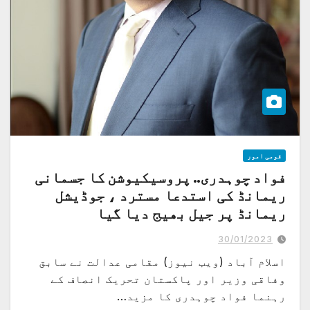
قومی امور
فواد چوہدری.. پروسیکیوشن کا جسمانی
ریمانڈ کی استدعا مسترد ، جوڈیشل
ریمانڈ پر جیل بھیج دیا گیا
30/01/2023
اسلام آباد (ویب نیوز) مقامی عدالت نے سابق
وفاقی وزیر اور پاکستان تحریک انصاف کے
رہنما فواد چوہدری کا مزید…