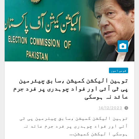
قومی امور
توہین الیکشن کمیشن ،سابق چیئرمین
پی ٹی آئی اور فواد چوہدری پر فرد جرم
عائد نہ ہوسکی
لا لیکشن کمیشن عدالت نہیں اس لئے توہین عدالت کارروائی نہیں کر سکتا،وکیل
فیصل چوہدری
14/12/2023
توہین الیکشن کمیشن ،سابق چیئرمین پی ٹی
آئی اور فواد چوہدری پر فرد جرم عائد نہ
ہوسکی ا لیکشن کمیشن…