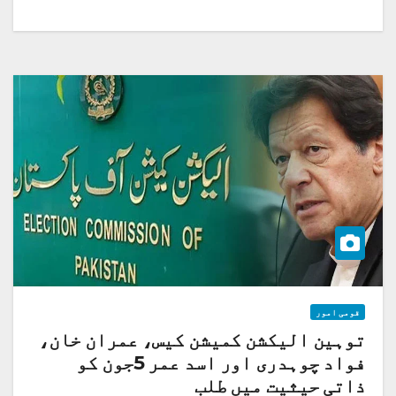
قومی امور
توہین الیکشن کمیشن کیس، عمران خان،
فواد چوہدری اور اسد عمر 5جون کو
ذاتی حیثیت میں طلب