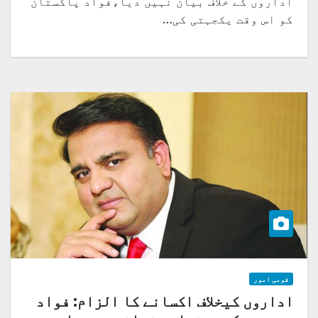
اداروں کے خلاف بیان نہیں دیا،فواد پاکستان
کو اس وقت یکجہتی کی…
قومی امور
اداروں کیخلاف اکسانے کا الزام: فواد