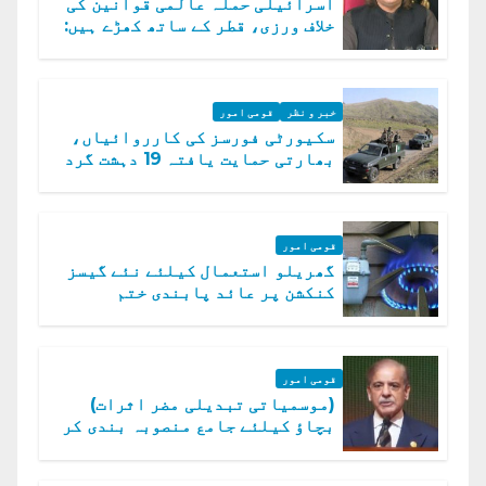
اسرائیلی حملہ عالمی قوانین کی
خلاف ورزی، قطر کے ساتھ کھڑے ہیں:
دفتر خارجہ
خبر و نظر
قومی امور
سکیورٹی فورسز کی کارروائیاں،
بھارتی حمایت یافتہ 19 دہشت گرد
ہلاک
قومی امور
گھریلو استعمال کیلئے نئے گیسز
کنکشن پر عائد پابندی ختم
قومی امور
(موسمیاتی تبدیلی مضر اثرات)
بچاؤ کیلئے جامع منصوبہ بندی کر
رہے ہیں: وزیراعظم