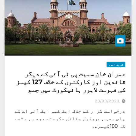
قومی امور
عمران خان سمیت پی ٹی آئی کے دیگر
قائدین اور کارکنوں کے خلاف 127 کیسز
کی فہرست لاہور ہائیکورٹ میں جمع
فواد چوہدری کی سرکاری وکیل سے حلف نامے کا پوچھنے پر سرزنش، یہ سوال پوچھنا
عدالت کا حق ہے، آپ کا نہیں، جسٹس طارق سلیم شیخ
23/03/2023
درخواست گزار کے خلاف ایک کیس ایف آئی اے کے
پاس بھی ہے،وکیل وفاقی حکومت سمجھ رہے تھے
کہ 100کیسز…