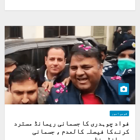
قومی امور
فواد چوہدری کا جسمانی ریمانڈ مسترد
کرنے کا فیصلہ کالعدم ، جسمانی
ریمانڈ منظور