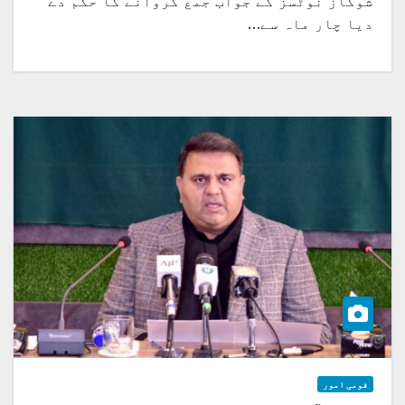
شوکاز نوٹسز کے جواب جمع کروانے کا حکم دے
دیا چار ماہ سے…
قومی امور