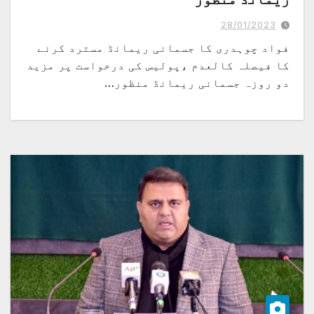
اپنے بیان سے انکار نہیں کر رہا، آزادی اظہارِ رائے پر انکار ہونا تو ملک میں
جمہوریت کو ختم کرنے کے مترادف ہے،فواد چوہدری
28/01/2023
فواد چوہدری کا جسمانی ریمانڈ مسترد کرنے
کا فیصلہ کالعدم ،پولیس کی درخواست پر مزید
دو روزہ جسمانی ریمانڈ منظور…