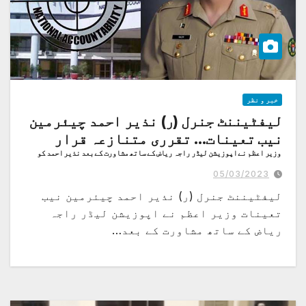
خبر و نظر
لیفٹیننٹ جنرل (ر) نذیر احمد چیئرمین
نیب تعینات… تقرری متنازعہ قرار
وزیر اعظم نے اپوزیشن لیڈر راجہ ریاض کے ساتھ مشاورت کے بعد نذیر احمد کو
تعینات کرنے کی منظوری دی
05/03/2023
لیفٹیننٹ جنرل (ر) نذیر احمد چیئرمین نیب
تعینات وزیر اعظم نے اپوزیشن لیڈر راجہ
ریاض کے ساتھ مشاورت کے بعد…