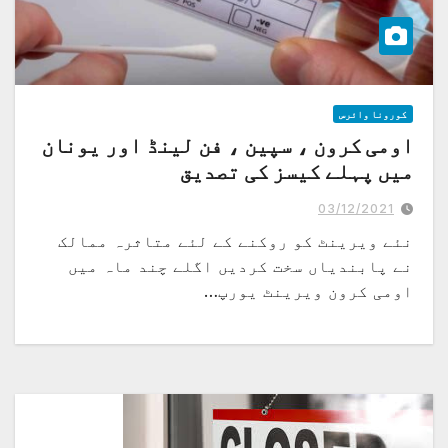
کورونا وائرس
اومی کرون ، سپین ، فن لینڈ اور یونان
میں پہلے کیسز کی تصدیق
03/12/2021
نئے ویرینٹ کو روکنے کے لئے متاثرہ ممالک
نے پابندیاں سخت کردیں اگلے چند ماہ میں
اومی کرون ویرینٹ یورپ…