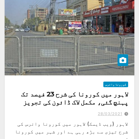
کورونا وائرس
لاہور میں کورونا کی شرح 23 فیصد تک
پہنچ گئی، مکمل لاک ڈائون کی تجویز
28/03/2021
لاہور (ویب ڈیسک) لاہور میں کورونا وائرس کی
شرح تیزی سے بڑھ رہی ہے اور شہر میں کورونا