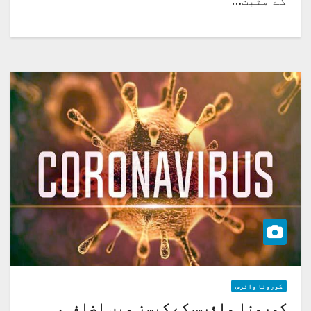
کے مثبت…
کورونا وائرس
کورونا وائرس کے کیسز میں اضافہ،