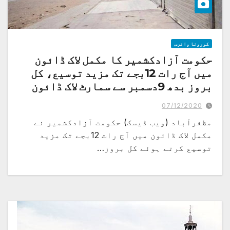
کورونا وائرس
حکومت آزادکشمیر کا مکمل لاک ڈائون
میں آج رات 12بجے تک مزید توسیع، کل
بروز بدھ 9دسمبر سے سمارٹ لاک ڈائون
نفاذ کافیصلہ
07/12/2020
مظفرآباد (ویب ڈیسک) حکومت آزادکشمیر نے
مکمل لاک ڈائون میں آج رات 12بجے تک مزید
توسیع کرتے ہوئے کل بروز…