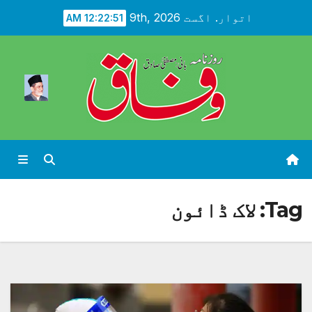
Ski
اتوار. اگست 9th, 2026
12:22:53 AM
t
conten
Tag:
لاک ڈائون