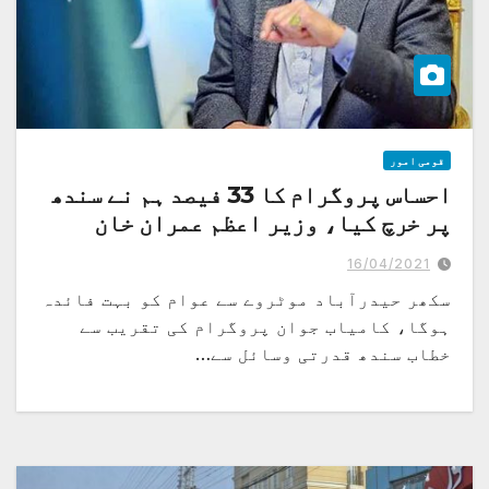
قومی امور
احساس پروگرام کا 33 فیصد ہم نے سندھ
پر خرچ کیا، وزیر اعظم عمران خان
16/04/2021
سکھر حیدرآباد موٹروے سے عوام کو بہت فائدہ
ہوگا، کامیاب جوان پروگرام کی تقریب سے
خطاب سندھ قدرتی وسائل سے…