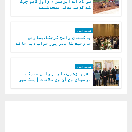
سی ڈی اے آپریشن ، راول ڈیم چوک
کے قریب مدنی مسجدشہید
قومی امور
پاکستان واضح کرچکا.بھارتی
جارحیت کا بھر پور جواب دیا جائے
گا.سید عاصم منیر
قومی امور
شہبازشریف او ایرانی صدرکے
درمیان ون آن ون ملاقات ( جنگ میں
دو ٹوک حمایت پر اظہار شکریہ)