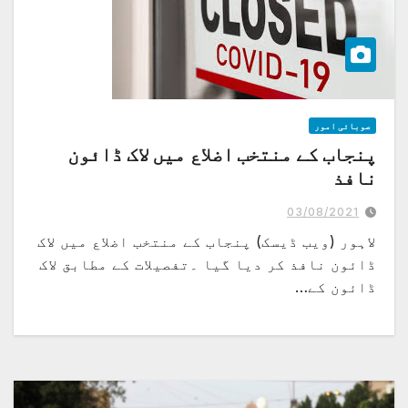
صوبائی امور
پنجاب کے منتخب اضلاع میں لاک ڈائون
نافذ
03/08/2021
لاہور (ویب ڈیسک) پنجاب کے منتخب اضلاع میں لاک
ڈائون نافذ کر دیا گیا ۔تفصیلات کے مطابق لاک
ڈائون کے…