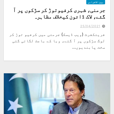
بین الاقوامی
جرمنی، شہری کرفیوتوڑ کر سڑکوں پر آ
گئے، لاک ڈائون کیخلاف مظاہرہ
25/04/2021
فرینکفرٹ (ویب ڈیسک) جرمنی میں کرفیو توڑ کر
لوگ سڑکوں پر آ گئے، وبا کے باعث لگائی گئی
سخت پابندیوں…