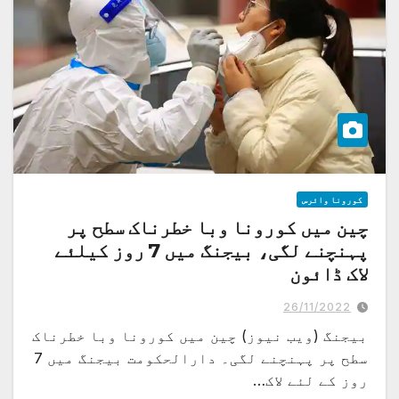
کورونا وائرس
چین میں کورونا وبا خطرناک سطح پر
پہنچنے لگی، بیجنگ میں 7 روز کیلئے
لاک ڈائون
ژینگ ژو میں دنیا کی سب سے بڑی آئی فون فیکٹری میں کورونا کے باعث پیداوار
متاثر،20ہزار ملازمین چھٹی پر جا چکے
26/11/2022
بیجنگ (ویب نیوز) چین میں کورونا وبا خطرناک
سطح پر پہنچنے لگی۔ دارالحکومت بیجنگ میں 7
روز کے لئے لاک…