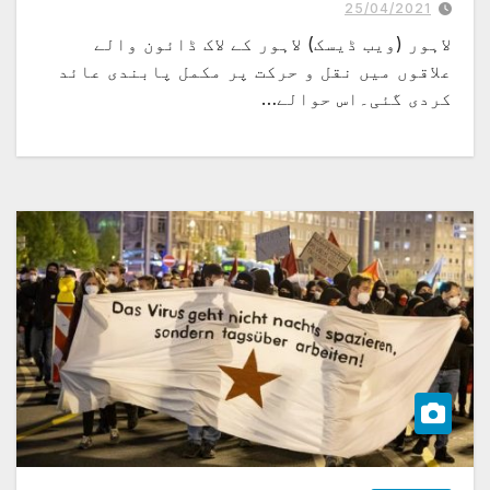
25/04/2021
لاہور (ویب ڈیسک) لاہور کے لاک ڈائون والے
علاقوں میں نقل و حرکت پر مکمل پابندی عائد
کردی گئی۔اس حوالے…