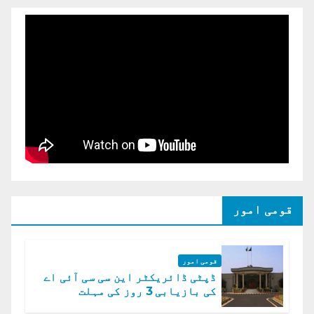
قومی امور
قومی امور
ڈپٹی ڈائریکٹر این سی سی آئی اے
کی بازیابی 3 روز کی مہلت