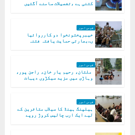
کتنی ہے ،تفصیلات سامنے آگئیں
قومی امور
خیبرپختونخوا دو کارروائیا
ں..بھارتی حمایت یافتہ فتنہ
الخوارج کے 31 دہشت گرد ہلاک
قومی امور
ملتان، رحیم یار خان، راجن پور،
وہاڑی میں مزید سیکڑوں دیہات
ڈوب گئے
قومی امور
ہیلپنگ ہینڈ کا سیلاب متاثرین کے
لیے ایک ارب چالیس کروڑ روپے
امداد کا اعلان