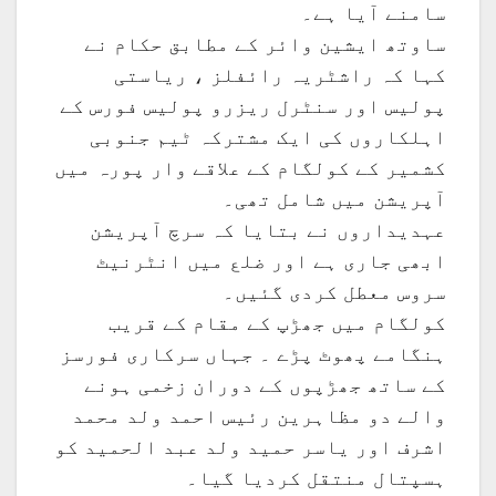
سامنے آیا ہے۔
ساوتھ ایشین وائر کے مطابق حکام نے
کہا کہ راشٹریہ رائفلز ، ریاستی
پولیس اور سنٹرل ریزرو پولیس فورس کے
اہلکاروں کی ایک مشترکہ ٹیم جنوبی
کشمیر کے کولگام کے علاقے وار پورہ میں
آپریشن میں شامل تھی۔
عہدیداروں نے بتایا کہ سرچ آپریشن
ابھی جاری ہے اور ضلع میں انٹرنیٹ
سروس معطل کردی گئیں۔
کولگام میں جھڑپ کے مقام کے قریب
ہنگامے پھوٹ پڑے ۔ جہاں سرکاری فورسز
کے ساتھ جھڑپوں کے دوران زخمی ہونے
والے دو مظاہرین رئیس احمد ولد محمد
اشرف اور یاسر حمید ولد عبد الحمید کو
ہسپتال منتقل کردیا گیا۔