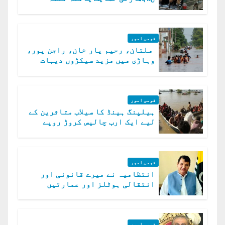
الخوارج کے 31 دہشت گرد ہلاک
قومی امور
ملتان، رحیم یار خان، راجن پور،
وہاڑی میں مزید سیکڑوں دیہات
ڈوب گئے
قومی امور
ہیلپنگ ہینڈ کا سیلاب متاثرین کے
لیے ایک ارب چالیس کروڑ روپے
امداد کا اعلان
قومی امور
انتظامیہ نے میرے قانونی اور
انتقالی ہوٹلز اور عمارتیں
مسمار کر دیں، ملک صدیق
قومی امور