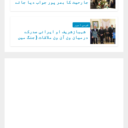
جارحیت کا بھر پور جواب دیا جائے
گا.سید عاصم منیر
قومی امور
شہبازشریف او ایرانی صدرکے
درمیان ون آن ون ملاقات ( جنگ میں
دو ٹوک حمایت پر اظہار شکریہ)