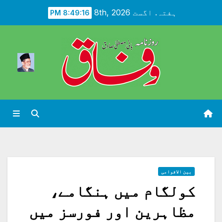
Ski
ہفتہ. اگست 8th, 2026
8:49:17 PM
t
conten
بین الاقوامی
کولگام میں ہنگامے،
مظاہرین اور فورسز میں