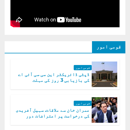
قومی امور
قومی امور
ڈپٹی ڈائریکٹر این سی سی آئی اے
کی بازیابی 3 روز کی مہلت
قومی امور
عمران خان سے ملاقات. سہیل آفریدی
کی درخواست پر اعتراضات دور