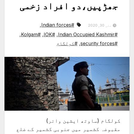
جھڑپیں،دو افراد زخمی
,
#Indian forces
مئی 30, 2020
,
#Kolgam
,
#IOK
,
#Indian Occupied Kashmir
#security forces
,
#کولگام
کولگام (ساوتھ ایشین وائر)
مقبوضہ کشمیر میں جنوبی کشمیر کے ضلع