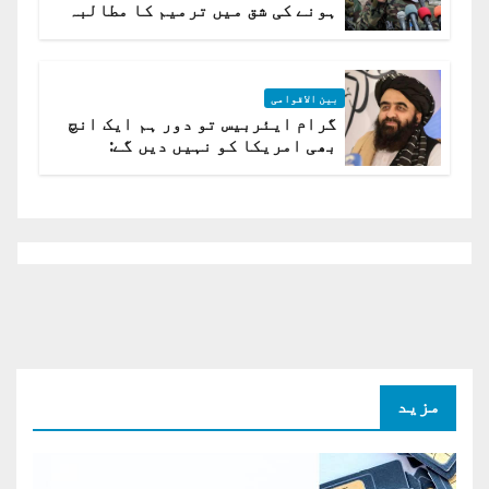
ہونے کی شق میں ترمیم کا مطالبہ
بین الاقوامی
گرام ایئربیس تو دور ہم ایک انچ
بھی امریکا کو نہیں دیں گے:
افغانستان کا دو ٹوک مؤقف
مزید