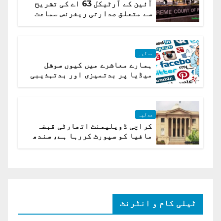
آئین کے آرٹیکل 63 اے کی تشریح
سے متعلق صدارتی ریفرنس سماعت
کیلئے مقرر
عدلیہ
ہمارے معاشرے میں کیوں سوشل
میڈیا پر بدتمیزی اور بدتہذیبی
ہے؟ اسلام آباد ہائیکورٹ
عدلیہ
کراچی ڈویلپمنٹ اتھارٹی قبضہ
مافیا کو سپورٹ کررہا ہے، سندھ
ہائی کورٹ برہم
ٹیلی کام و انٹرنٹ