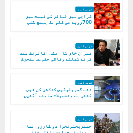
قومی امور
کراچی میں ٹماٹر کی قیمت میں
700روپے فی کلو تک پہنچ گئی
قومی امور
عمران خان کا ایکس اکائونٹ بند
کرنے کیلئے وفاقی حکومت متحرک
قومی امور
نئے گھریلوگیس کنکشن کی فیس
کتنی ہے ،تفصیلات سامنے آگئیں
قومی امور
خیبرپختونخوا دو کارروائیا
ں..بھارتی حمایت یافتہ فتنہ