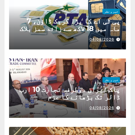
خبر و نظر
پی ٹی اے کا بڑا کریک ڈاؤن، 7
ماہ میں 18 لاکھ سے زائد سمز بلاک
04/08/2026
خبر و نظر
پاک ایران دوطرفہ تجارت 10 ارب
ڈالر تک بڑھانے کا عزم
04/08/2026