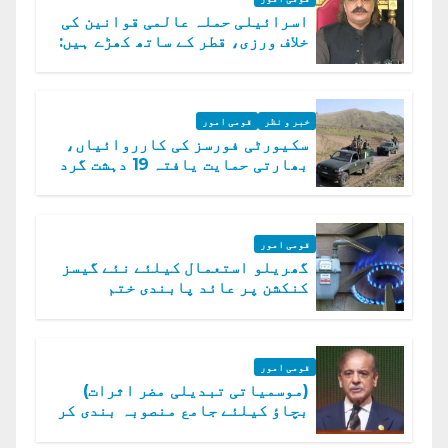
اسرائیلی حملہ عالمی قوانین کی
خلاف ورزی، قطر کے ساتھ کھڑے ہیں:
دفتر خارجہ
خبر و نظر
قومی امور
سکیورٹی فورسز کی کارروائیاں،
بھارتی حمایت یافتہ 19 دہشت گرد
ہلاک
قومی امور
گھریلو استعمال کیلئے نئے گیسز
کنکشن پر عائد پابندی ختم
قومی امور
(موسمیاتی تبدیلی مضر اثرات)
بچاؤ کیلئے جامع منصوبہ بندی کر
رہے ہیں: وزیراعظم