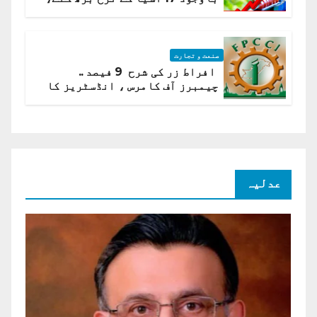
ادارہ شماریات
صنعت و تجارت
افراط زر کی شرح 9 فیصد ..
چیمبرز آف کامرس ، انڈسٹریز کا
شرح سود میں کمی کا مطالبہ
عدلیہ