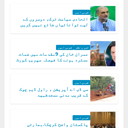
قومی امور
اتحادی سیاست ترک، دوسروں کے
لیے توانائیاں ضائع نہیں کریں
گے، حافظ نعیم الرحمن
خبر و نظر
قومی امور
عمران خان کی 9مقدمات میں ضمات
مسترد ہونے کا فیصلہ سپریم کورٹ
میں چیلنج
قومی امور
سی ڈی اے آپریشن ، راول ڈیم چوک
کے قریب مدنی مسجدشہید
قومی امور
پاکستان واضح کرچکا.بھارتی