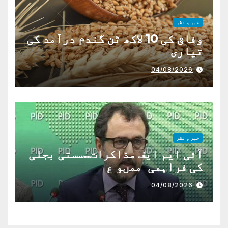
خبر و نظر
وفاق کی 10 لاکھ ٹن گندم درآمد کی
تیاری
04/08/2026
خبر و نظر
آئی ایم ایف مذاکرات..سستی بجلی
کی فراہمی ممںو ع
04/08/2026