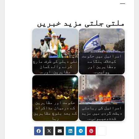
—
ملتی جلتی مزید خبریں
اسرائیل میں حکومت
کیخلاف ہنگامے
نئی دہلی کی طرف مارچ
،مظاہرین اور
کرنے والے کسان
پولیس…
مظاہرین اور…
حکومت اور مظاہرین
اسرائیل کی ریاستی
کے درمیان مذاکرات
دہشت گردی میں مزید
کے بعد بلوچ مظاہرین
شدت،صیہونی…
رہا