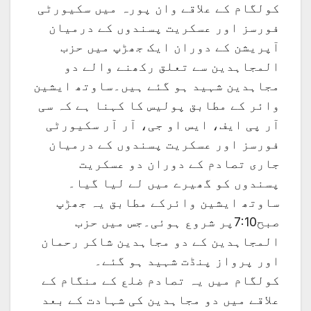
کولگام کے علاقے وان پورہ میں سکیورٹی
فورسز اور عسکریت پسندوں کے درمیان
آپریشن کے دوران ایک جھڑپ میں حزب
المجاہدین سے تعلق رکھنے والے دو
مجاہدین شہید ہو گئے ہیں۔ساوتھ ایشین
وائر کے مطابق پولیس کا کہنا ہے کہ سی
آر پی ایف، ایس او جی، آر آر سکیورٹی
فورسز اور عسکریت پسندوں کے درمیان
جاری تصادم کے دوران دو عسکریت
پسندوں کو گھیرے میں لے لیا گیا۔
ساوتھ ایشین وائرکے مطابق یہ جھڑپ
صبح7:10پر شروع ہوئی۔جس میں حزب
المجاہدین کے دو مجاہدین شاکر رحمان
اور پرواز پنڈت شہید ہو گئے۔
کولگام میں یہ تصادم ضلع کے منگام کے
علاقے میں دو مجاہدین کی شہادت کے بعد