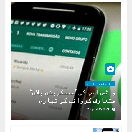
ٹیلی کام و انٹرنٹ
واٹس ایپ کی ’سبسکرپشن پلان‘
متعارف کروانے کی تیاری
23/04/2026