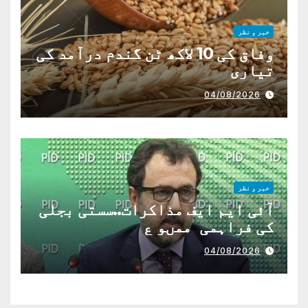
خبر و نظر
وفاق کی 10 لاکھ ٹن گندم درآمد کی
تیاری
04/08/2026
خبر و نظر
آئی ایم ایف مذاکرات..سستی بجلی
کی فراہمی ممںو ع
04/08/2026