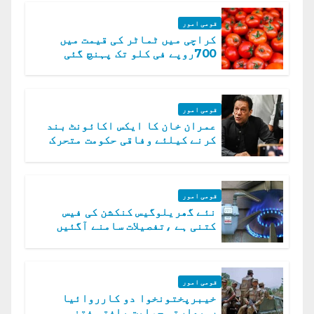
قومی امور
کراچی میں ٹماٹر کی قیمت میں
700روپے فی کلو تک پہنچ گئی
قومی امور
عمران خان کا ایکس اکائونٹ بند
کرنے کیلئے وفاقی حکومت متحرک
قومی امور
نئے گھریلوگیس کنکشن کی فیس
کتنی ہے ،تفصیلات سامنے آگئیں
قومی امور
خیبرپختونخوا دو کارروائیا
ں..بھارتی حمایت یافتہ فتنہ