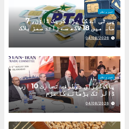
خبر و نظر
پی ٹی اے کا بڑا کریک ڈاؤن، 7
ماہ میں 18 لاکھ سے زائد سمز بلاک
04/08/2026
خبر و نظر
پاک ایران دوطرفہ تجارت 10 ارب
ڈالر تک بڑھانے کا عزم
04/08/2026