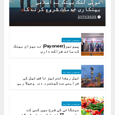
موبی لنک بینک نے اسلامی
بینکاری خدمات شروع کرنے کا
اعلان کیا ہے،
21/11/2025
صنعت و تجارت
پیونیر(Payoneer) نے میزان بینک
کے ساتھ شراکت داری
صنعت و تجارت
تیل ریفائنرئیز ناقص تیل کی
فراہمی سے کینسر، دمہ پھیلا رہی
ہیں قائمہ کمیٹی میں انکشاف
صنعت و تجارت
مہنگائی کی شرح میں کمی کے
باوجود 17 اشیا کے نرخ بڑھ گئے،