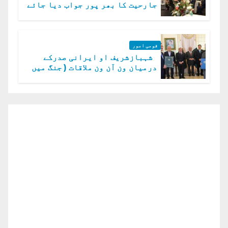
جارحیت کا بھر پور جواب دیا جائے
گا.سید عاصم منیر
قومی امور
شہبازشریف او ایرانی صدرکے
درمیان ون آن ون ملاقات ( جنگ میں
دو ٹوک حمایت پر اظہار شکریہ)