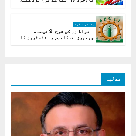
ادارہ شماریات
صنعت و تجارت
افراط زر کی شرح 9 فیصد ..
چیمبرز آف کامرس ، انڈسٹریز کا
شرح سود میں کمی کا مطالبہ
عدلیہ