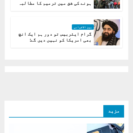
ہونے کی شق میں ترمیم کا مطالبہ
بین الاقوامی
گرام ایئربیس تو دور ہم ایک انچ
بھی امریکا کو نہیں دیں گے:
افغانستان کا دو ٹوک مؤقف
مزید