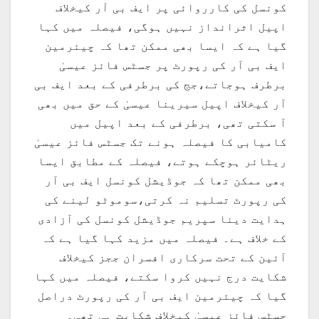
کونسل کی کارروائی پر ایف بی آر کیخلاف
اپیل اثرانداز نہیں ہوگی، فیصلہ میں کہا
گیا ہے کہ ایسا بھی ممکن تھا کہ چیئرمین
ایف بی آر کی رپورٹ پر جسٹس فائز عیسیٰ
برطرف ہوجاتے،جج کی برطرفی کے بعد ایف بی
آر کیخلاف اپیل سیرینا عیسیٰ کے حق میں بھی
آ سکتی تھی، برطرفی کے بعد اپیل میں
کامیابی کا فیصلہ ہونے تک جسٹس فائز عیسیٰ
ریٹائر ہوچکے ہوتے، فیصلہ کے مطابق ایسا
بھی ممکن تھا کہ جوڈیشل کونسل ایف بی آر
کی رپورٹ تسلیم نہ کرتی،سوموٹو لینے کی
ہدایت دینا سپریم جوڈیشل کونسل کی آزادی
کے خلاف ہے۔ فیصلہ میں مزید کہا گیا ہے کہ
آئین کے تحت سرکاری افسران ججز کیخلاف
شکایت درج نہیں کروا سکتے، فیصلہ میں کہا
گیا کہ چیئرمین ایف بی آر کی رپورٹ دراصل
جسٹس فائز عیسیٰ کیخلاف شکایت ہی تھی۔