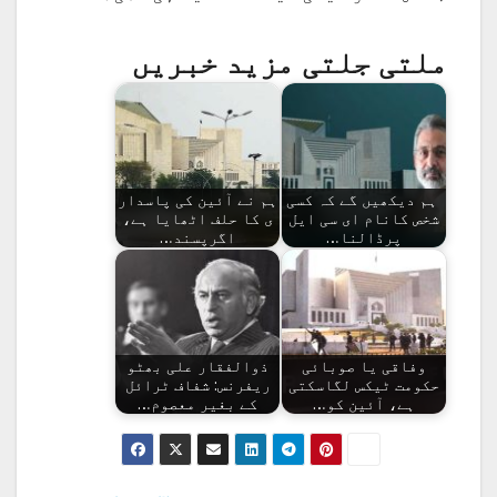
ملتی جلتی مزید خبریں
ہم دیکھیں گے کہ کسی
ہم نے آئین کی پاسدار
شخص کانام ای سی ایل
ی کا حلف اٹھایا ہے،
پرڈالنا…
اگرپسند…
وفاقی یا صوبائی
ذوالفقار علی بھٹو
حکومت ٹیکس لگاسکتی
ریفرنس: شفاف ٹرائل
ہے، آئین کو…
کے بغیر معصوم…