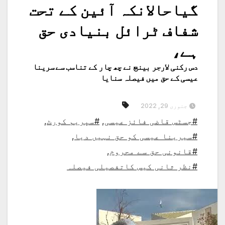
گیاحالانکہ آئین کے تحت
شفاف ٹرائل بنیادی حق
ہے،
دس رکنی لارجر بینچ نے چھ چار کے تناسب سے سرینا
عیسی کے حق میں فیصلہ سنایا
جنوری 29, 2022
#جسٹس قاضی فائز عیسی
,
#سپریم کورٹ
,
#سیرینا عیسی کو حق نہیں دیا
,
#قانونی حق سے محروم
,
#نظر ثانی کیس کاتفصیلی فیصلہ