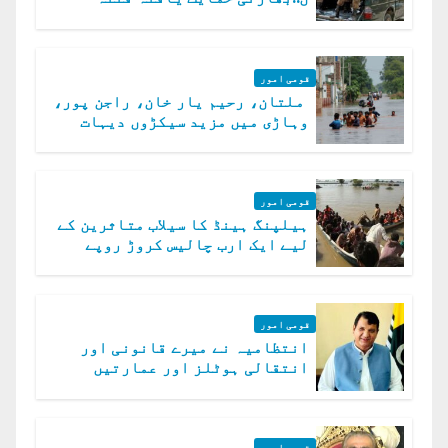
الخوارج کے 31 دہشت گرد ہلاک
قومی امور
ملتان، رحیم یار خان، راجن پور،
وہاڑی میں مزید سیکڑوں دیہات
ڈوب گئے
قومی امور
ہیلپنگ ہینڈ کا سیلاب متاثرین کے
لیے ایک ارب چالیس کروڑ روپے
امداد کا اعلان
قومی امور
انتظامیہ نے میرے قانونی اور
انتقالی ہوٹلز اور عمارتیں
مسمار کر دیں، ملک صدیق
قومی امور