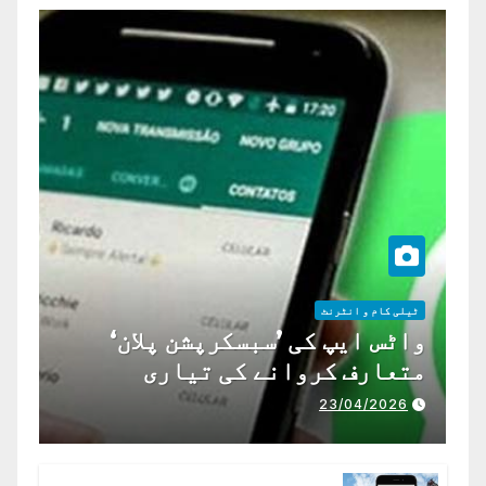
ٹیلی کام و انٹرنٹ
واٹس ایپ کی ’سبسکرپشن پلان‘
متعارف کروانے کی تیاری
23/04/2026