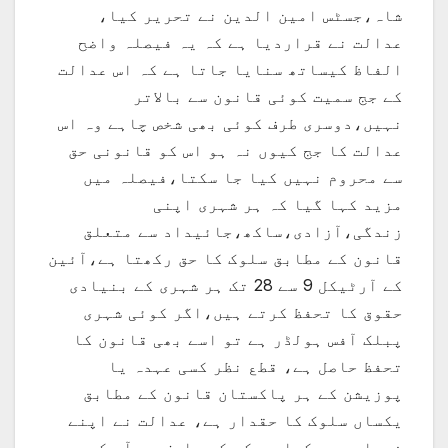
شاہ،جسٹس امین الدین نے تحریر کیا،
عدالت نے قراردیا ہے کہ یہ فیصلہ واضح
الفاظ کیساتھ سنایا جاتا ہے کہ اس عدالت
کے جج سمیت کوئی قانون سے بالاتر
نہیں،دوسری طرف کوئی بھی شخص چاہے وہ اس
عدالت کا جج کیوں نہ ہو اس کو قانونی حق
سے محروم نہیں کیا جا سکتا،فیصلہ میں
مزید کہا گیا کہ ہر شہری اپنی
زندگی،آزادی،ساکھ،جائیداد سے متعلق
قانون کے مطابق سلوک کا حق رکھتا ہے،آئین
کے آرٹیکل 9 سے 28 تک ہر شہری کے بنیادی
حقوق کا تحفظ کرتے ہیں،اگر کوئی شہری
پبلک آفس ہولڈر ہے تو اسے بھی قانون کا
تحفظ حاصل ہے، قطع نظر کسی عہدہ یا
پوزیشن کے ہر پاکستان قانون کے مطابق
یکساں سلوک کا حقدار ہے، عدالت نے اپنے
فیصلے میں کہا ہے کہ کیس ایف بی آر کو