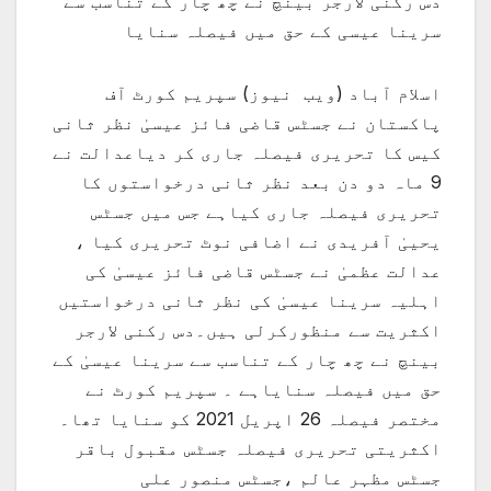
دس رکنی لارجر بینچ نے چھ چار کے تناسب سے
سرینا عیسی کے حق میں فیصلہ سنایا
اسلام آباد (ویب نیوز) سپریم کورٹ آف
پاکستان نے جسٹس قاضی فائز عیسیٰ نظر ثانی
کیس کا تحریری فیصلہ جاری کر دیاعدالت نے
9 ماہ دو دن بعد نظر ثانی درخواستوں کا
تحریری فیصلہ جاری کیاہے جس میں جسٹس
یحییٰ آفریدی نے اضافی نوٹ تحریری کیا ،
عدالت عظمیٰ نے جسٹس قاضی فائز عیسیٰ کی
اہلیہ سرینا عیسیٰ کی نظر ثانی درخواستیں
اکثریت سے منظورکرلی ہیں۔دس رکنی لارجر
بینچ نے چھ چار کے تناسب سے سرینا عیسیٰ کے
حق میں فیصلہ سنایاہے ۔ سپریم کورٹ نے
مختصر فیصلہ 26 اپریل 2021 کو سنایا تھا۔
اکثریتی تحریری فیصلہ جسٹس مقبول باقر
جسٹس مظہر عالم ،جسٹس منصور علی