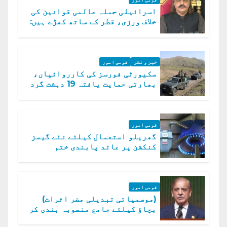
اسرائیلی حملہ عالمی قوانین کی
خلاف ورزی، قطر کے ساتھ کھڑے ہیں:
دفتر خارجہ
خبر و نظر
قومی امور
سکیورٹی فورسز کی کارروائیاں،
بھارتی حمایت یافتہ 19 دہشت گرد
ہلاک
قومی امور
گھریلو استعمال کیلئے نئے گیسز
کنکشن پر عائد پابندی ختم
قومی امور
(موسمیاتی تبدیلی مضر اثرات)
بچاؤ کیلئے جامع منصوبہ بندی کر
رہے ہیں: وزیراعظم