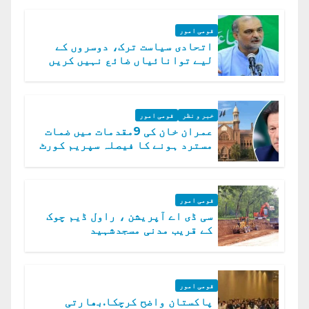
قومی امور
اتحادی سیاست ترک، دوسروں کے
لیے توانائیاں ضائع نہیں کریں
گے، حافظ نعیم الرحمن
خبر و نظر
قومی امور
عمران خان کی 9مقدمات میں ضمات
مسترد ہونے کا فیصلہ سپریم کورٹ
میں چیلنج
قومی امور
سی ڈی اے آپریشن ، راول ڈیم چوک
کے قریب مدنی مسجدشہید
قومی امور
پاکستان واضح کرچکا.بھارتی