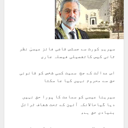
سپریم کورٹ سے جسٹس قاضی فائز عیسیٰ نظر
ثانی کیس کاتفصیلی فیصلہ جاری
اس عدالت کے جج سمیت کسی شخص کو قانونی
حق سے محروم نہیں کیا جا سکتا
سیرینا عیسی کو سماعت کا پورا حق نہیں
دیا گیاحالانکہ آئین کے تحت شفاف ٹرائل
بنیادی حق ہے،