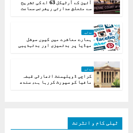
آئین کے آرٹیکل 63 اے کی تشریح
سے متعلق صدارتی ریفرنس سماعت
کیلئے مقرر
عدلیہ
ہمارے معاشرے میں کیوں سوشل
میڈیا پر بدتمیزی اور بدتہذیبی
ہے؟ اسلام آباد ہائیکورٹ
عدلیہ
کراچی ڈویلپمنٹ اتھارٹی قبضہ
مافیا کو سپورٹ کررہا ہے، سندھ
ہائی کورٹ برہم
ٹیلی کام و انٹرنٹ