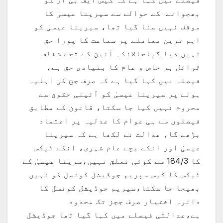
بھجوانے کے حوالے سے سیرینا عیسیٰ کا
موقف نہیں سنا گیا تھا، سیرینا عیسیٰ کو
اہم ترین معاملے پر سماعت کا پورا حق
نہیں دیا گیاحالانکہ آئین کے تحت شفاف
ٹرائل ہر خاص و عام کا بنیادی حق ہے،
فیصلہ میں کہا گیا ہے کہ صرف جج کی اہلیہ
ہونے پر سیرینا عیسیٰ کو آئینی حقوق سے
محروم نہیں کیا جا سکتا، قانون کے مطابق
فیصلوں سے ہی عوام کا عدلیہ پر اعتماد
بڑھے گا، عدالت نے لکھا ہے کہ سیرینا
عیسیٰ اور انکے بچے عام شہری، انکے ٹیکس
کا 184/3 سے کوئی تعلق نہیں،سرینا عیسیٰ کے
ٹیکس کا کیس سپریم جوڈیشل کونسل کو نہیں
بھیجا جا سکتا،سپریم جوڈیشل کونسل کا
دائرہ اختیار صرف ججز تک محدود
ہے،عدالتی فیصلے میں کہا گیا تھا جوڈیشل