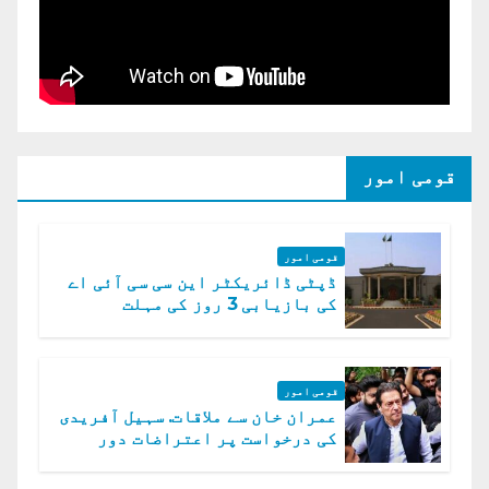
قومی امور
قومی امور
ڈپٹی ڈائریکٹر این سی سی آئی اے
کی بازیابی 3 روز کی مہلت
قومی امور
عمران خان سے ملاقات. سہیل آفریدی
کی درخواست پر اعتراضات دور