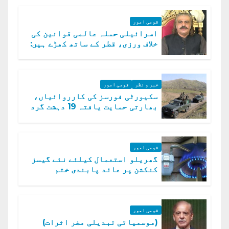
قومی امور
اسرائیلی حملہ عالمی قوانین کی
خلاف ورزی، قطر کے ساتھ کھڑے ہیں:
دفتر خارجہ
خبر و نظر
قومی امور
سکیورٹی فورسز کی کارروائیاں،
بھارتی حمایت یافتہ 19 دہشت گرد
ہلاک
قومی امور
گھریلو استعمال کیلئے نئے گیسز
کنکشن پر عائد پابندی ختم
قومی امور
(موسمیاتی تبدیلی مضر اثرات)