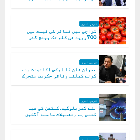
قومی امور
کراچی میں ٹماٹر کی قیمت میں
700روپے فی کلو تک پہنچ گئی
قومی امور
عمران خان کا ایکس اکائونٹ بند
کرنے کیلئے وفاقی حکومت متحرک
قومی امور
نئے گھریلوگیس کنکشن کی فیس
کتنی ہے ،تفصیلات سامنے آگئیں
قومی امور