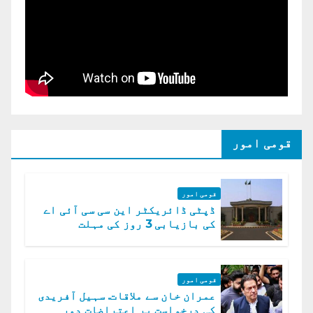
قومی امور
قومی امور
ڈپٹی ڈائریکٹر این سی سی آئی اے
کی بازیابی 3 روز کی مہلت
قومی امور
عمران خان سے ملاقات. سہیل آفریدی
کی درخواست پر اعتراضات دور