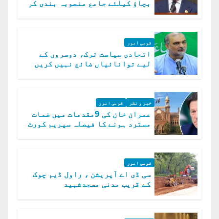
بچاؤ کیلئے جامع منصوبہ بندی کر
رہے ہیں: وزیراعظم
قومی امور
اتحادی سیاست ترک، دوسروں کے
لیے توانائیاں ضائع نہیں کریں
گے، حافظ نعیم الرحمن
خبر و نظر
قومی امور
عمران خان کی 9مقدمات میں ضمات
مسترد ہونے کا فیصلہ سپریم کورٹ
میں چیلنج
قومی امور
سی ڈی اے آپریشن ، راول ڈیم چوک
کے قریب مدنی مسجدشہید