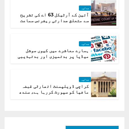
عدلیہ
آئین کے آرٹیکل 63 اے کی تشریح
سے متعلق صدارتی ریفرنس سماعت
کیلئے مقرر
عدلیہ
ہمارے معاشرے میں کیوں سوشل
میڈیا پر بدتمیزی اور بدتہذیبی
ہے؟ اسلام آباد ہائیکورٹ
عدلیہ
کراچی ڈویلپمنٹ اتھارٹی قبضہ
مافیا کو سپورٹ کررہا ہے، سندھ
ہائی کورٹ برہم