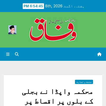
Ski
ہفتہ. اگست 8th, 2026
6:54:47 PM
t
conten
صنعت و تجارت
محکمہ واپڈا نے بجلی
کے بلوں پر اقساط پر