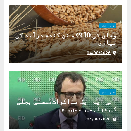
خبر و نظر
وفاق کی 10 لاکھ ٹن گندم درآمد کی
تیاری
04/08/2026
خبر و نظر
آئی ایم ایف مذاکرات..سستی بجلی
کی فراہمی ممںو ع
04/08/2026