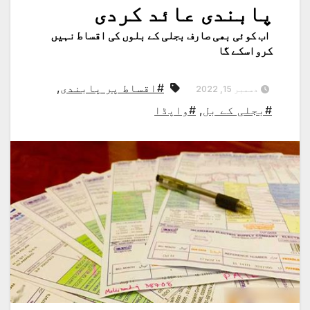
پابندی عائد کردی
اب کوئی بھی صارف بجلی کے بلوں کی اقساط نہیں
کرواسکے گا
#اقساط پر پابندی
,
دسمبر 15, 2022
#بجلی کے بل
,
#واپڈا