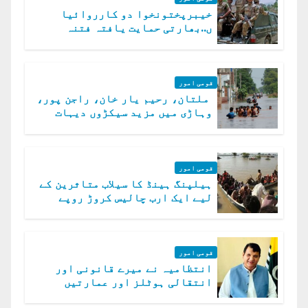
خیبرپختونخوا دو کارروائیا
ں..بھارتی حمایت یافتہ فتنہ
الخوارج کے 31 دہشت گرد ہلاک
قومی امور
ملتان، رحیم یار خان، راجن پور،
وہاڑی میں مزید سیکڑوں دیہات
ڈوب گئے
قومی امور
ہیلپنگ ہینڈ کا سیلاب متاثرین کے
لیے ایک ارب چالیس کروڑ روپے
امداد کا اعلان
قومی امور
انتظامیہ نے میرے قانونی اور
انتقالی ہوٹلز اور عمارتیں
مسمار کر دیں، ملک صدیق