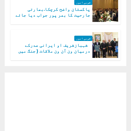
قومی امور
پاکستان واضح کرچکا.بھارتی
جارحیت کا بھر پور جواب دیا جائے
گا.سید عاصم منیر
قومی امور
شہبازشریف او ایرانی صدرکے
درمیان ون آن ون ملاقات ( جنگ میں
دو ٹوک حمایت پر اظہار شکریہ)