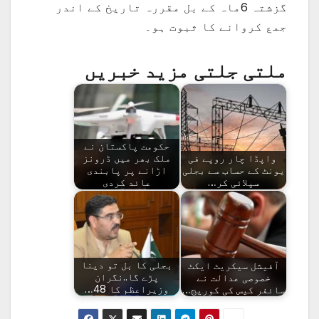
گزشتہ 6ماہ کے بل مقررہ تاریخ کے اندر
جمع کروانے کا ثبوت ہو۔
ملتی جلتی مزید خبریں
حکومت پاکستان نے
واپڈا چار روپے فی
ملک بھر میں ڈرونز
یونٹ کے حساب سے بجلی
اڑانے پر پابندی
سپلائی کر…
عائد کردی
آفیشل سیکریٹ ایکٹ
بجلی کا بل تو دینا
خصوصی عدالت نے
پڑے گا..نگران
سائفر کیس کی کوریج…
وزیراعظم کا 48…