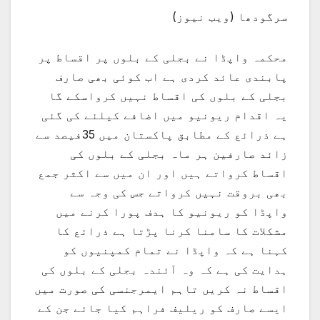
سرگودھا (ویب نیوز)
محکمہ واپڈا نے بجلی کے بلوں پر اقساط پر
پابندی عائد کردی ہے اب کوئی بھی صارف
بجلی کے بلوں کی اقساط نہیں کرواسکے گا
یہ اقدام ریونیو میں اضافے کیلئے کی گئی
ہے ذرائع کے مطابق پاکستان میں 35فیصد سے
زائد صارفین ہر ماہ بجلی کے بلوں کی
اقساط کرواتے ہیں اور ان میں سے اکثر جمع
بھی بروقت نہیں کرواتے جس کی وجہ سے
واپڈا کو ریونیو کا ہدف پورا کرنے میں
مشکلات کا سامنا کرنا پڑتا ہے ذرائع کا
کہنا ہے کہ واپڈا نے تمام کمپنیوں کو
ہدایت کی ہے کہ وہ آئندہ بجلی کے بلوں کی
اقساط نہ کریں تاہم ایمرجنسی کی صورت میں
ایسے صارف کو ریلیف فراہم کیا جائے جن کے