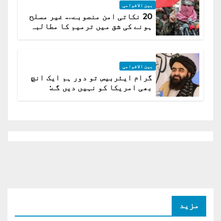
بین الاقوامی
20 نکاتی امن منصوبے…. غیر مسلح
ہونے کی شق میں ترمیم کا مطالبہ
بین الاقوامی
گرام ایئربیس تو دور ہم ایک انچ
بھی امریکا کو نہیں دیں گے:
افغانستان کا دو ٹوک مؤقف
مزید