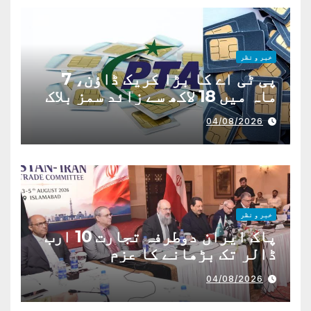
خبر و نظر
پی ٹی اے کا بڑا کریک ڈاؤن، 7
ماہ میں 18 لاکھ سے زائد سمز بلاک
04/08/2026
خبر و نظر
پاک ایران دوطرفہ تجارت 10 ارب
ڈالر تک بڑھانے کا عزم
04/08/2026