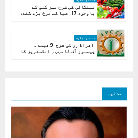
مہنگائی کی شرح میں کمی کے
باوجود 17 اشیا کے نرخ بڑھ گئے،
ادارہ شماریات
صنعت و تجارت
افراط زر کی شرح 9 فیصد ..
چیمبرز آف کامرس ، انڈسٹریز کا
شرح سود میں کمی کا مطالبہ
عدلیہ