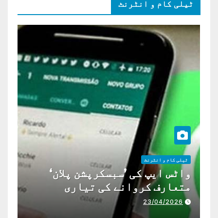
ٹیلی کام و انٹرنٹ
ٹیلی کام و انٹرنٹ
واٹس ایپ کی ’سبسکرپشن پلان‘
متعارف کروانے کی تیاری
23/04/2026