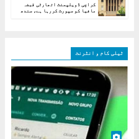
کراچی ڈویلپمنٹ اتھارٹی قبضہ
مافیا کو سپورٹ کررہا ہے، سندھ
ہائی کورٹ برہم
ٹیلی کام و انٹرنٹ