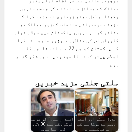
موجودہ عالمی معاشی نظام ترقی پذیر
ممالک کے مسائل سے نمٹنے کی صلاحیت نہیں
رکھتا۔بلاول بھٹو زرداری نے مزید کہا کہ
بڑھتے موسمیاتی سانحات کمزور ممالک کو
متاثر کر رہے ہیں، پاکستان میں سیلاب تباہ
کاریاں اس کی مثال ہے۔وزیر خارجہ نے کہا
کہ پاکستان کو جی 77 وزرائے خارجہ کا
اجلاس چیئر کرنے کا موقع دینے پر شکر گزار
ہیں۔
ملتی جلتی مزید خبریں
بلاول بھٹو اور آصفہ
اقتدار میں آ کر غریب
بھٹو سے برطانیہ کی
لوگوں کے لیے 30 لاکھ
ہائی کمشنر…
گھر بنائیں…