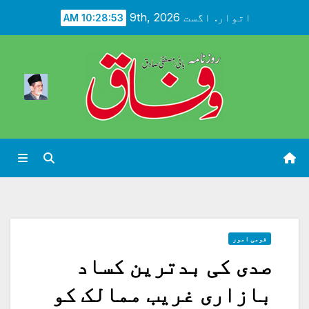
Ski
اتوار. اگست 9th, 2026
10:28:54 AM
t
conten
قومی امور
صدی کی بدترین کساد
بازاری غریب ممالک کو