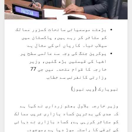
بڑھتے موسمیاتی سانحات کمزور ممالک
کو متاثر کر رہے ہیں، پاکستان میں
سیلاب تباہ کاریاں اس کی مثال ہے
یوکرین جنگ کی وجہ سے عالمی سطح پر
اشیا کی قیمتیں بڑھ گئیں، وزیر
خارجہ کا قوام متحدہ میں جی 77
وزارتی کانفرنس سے خطاب
نیویارک (ویب نیوز)
وزیر خارجہ بلاول بھٹو زرداری نے کہا ہے
کہ صدی کی بدترین کساد بازاری غریب ممالک
کو متاثر کررہی ہے، کساد بازاری نے دہائی
کی ترقی کا راستہ موڑ دیا ہے ،موجودہ