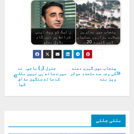
پنجاب میں بدترین
ن لیگ کو ووٹ اپنی
سیلاب، ہزاروں بستیاں
شرائط پر دوں گا،
ڈوب گئیں، 20…
بلاول بھٹو
پنجاب میں گہری دھند
جنرل (ر) باجوہ نے
پوسٹوں
کی وجہ سے متعدد موٹر
میرے ساتھ ہی نہیں ملک
ویز بند
کے ساتھ سنگین مذاق
کی
کیا
نیویگیشن
ملتی جلتی