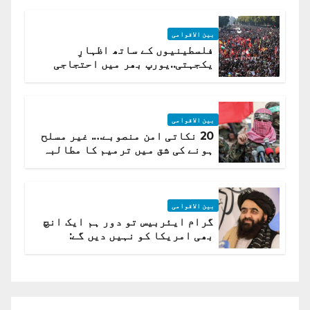
بین الاقوامی
فلسطینیوں کے ساتھ اظہارِ
یکجہتی..یورپ بھر میں احتجاجی
لہر پھیل گئی
بین الاقوامی
20 نکاتی امن منصوبے…. غیر مسلح
ہونے کی شق میں ترمیم کا مطالبہ
بین الاقوامی
گرام ایئربیس تو دور ہم ایک انچ
بھی امریکا کو نہیں دیں گے:
افغانستان کا دو ٹوک مؤقف