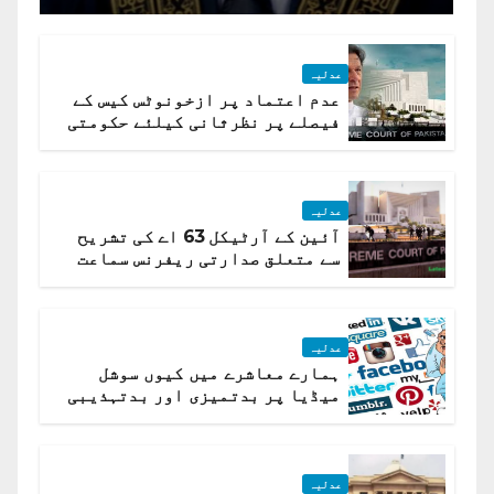
جسٹس پاکستان
عدلیہ
عدم اعتماد پر ازخونوٹس کیس کے
فیصلے پر نظرثانی کیلئے حکومتی
تیار درخواست دائر نہ ہوسکی
عدلیہ
آئین کے آرٹیکل 63 اے کی تشریح
سے متعلق صدارتی ریفرنس سماعت
کیلئے مقرر
عدلیہ
ہمارے معاشرے میں کیوں سوشل
میڈیا پر بدتمیزی اور بدتہذیبی
ہے؟ اسلام آباد ہائیکورٹ
عدلیہ