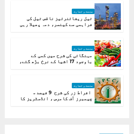
صنعت و تجارت
تیل ریفائنرئیز ناقص تیل کی
فراہمی سے کینسر، دمہ پھیلا رہی
ہیں قائمہ کمیٹی میں انکشاف
صنعت و تجارت
مہنگائی کی شرح میں کمی کے
باوجود 17 اشیا کے نرخ بڑھ گئے،
ادارہ شماریات
صنعت و تجارت
افراط زر کی شرح 9 فیصد ..
چیمبرز آف کامرس ، انڈسٹریز کا
شرح سود میں کمی کا مطالبہ