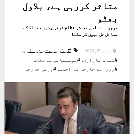
متاثر کررہی ہے، بلاول
بھٹو
موجودہ عالمی معاشی نظام ترقی پذیر ممالک کے
مسائل حل نہیں کر سکتا
#بلاول بھٹو زرداری
,
دسمبر 17, 2022
#کساد بازاری
,
#موسمیاتی سانحات
,
#وزرائے خارجہ کا اجلاس
,
#وزیر خارجہ