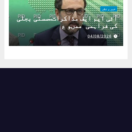
خبر و نظر
آئی ایم ایف مذاکرات..سستی بجلی
کی فراہمی ممںو ع
04/08/2026