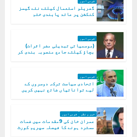
قومی امور
گھریلو استعمال کیلئے نئے گیسز
کنکشن پر عائد پابندی ختم
قومی امور
(موسمیاتی تبدیلی مضر اثرات)
بچاؤ کیلئے جامع منصوبہ بندی کر
رہے ہیں: وزیراعظم
قومی امور
اتحادی سیاست ترک، دوسروں کے
لیے توانائیاں ضائع نہیں کریں
گے، حافظ نعیم الرحمن
خبر و نظر
قومی امور
عمران خان کی 9مقدمات میں ضمات
مسترد ہونے کا فیصلہ سپریم کورٹ
میں چیلنج