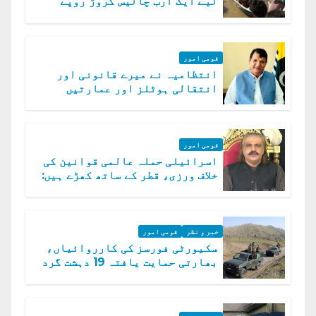
لیے ایک ارب چالیس کروڑ روپے
امداد کا اعلان
قومی امور
انتظامیہ نے میرے قانونی اور
انتقالی ہوٹلز اور عمارتیں
مسمار کر دیں، ملک صدیق
قومی امور
اسرائیلی حملہ عالمی قوانین کی
خلاف ورزی، قطر کے ساتھ کھڑے ہیں:
دفتر خارجہ
خبر و نظر
قومی امور
سکیورٹی فورسز کی کارروائیاں،
بھارتی حمایت یافتہ 19 دہشت گرد
ہلاک