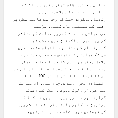
عالمی معاشی نظام ترقی پذیر ممالک کے
مسائل سے نمٹنے کی صلاحیت نہیں
رکھتا،یوکرین جنگ کی وجہ سے عالمی سطح پر
اشیا کی قیمتیں بڑھ گئیں، بڑھتے
موسمیاتی سانحات کمزور ممالک کو متاثر
کر رہے ہیں، پاکستان میں سیلاب تباہ
کاریاں اس کی مثال ہے۔ اقوام متحدہ میں
جی 77 وزارتی کانفرنس سے خطاب کرتے ہوئے
بلاول بھٹو زرداری کا کہنا تھا کہ ترقی
پذیر ممالک کومعاشی چیلنجز کا سامنا ہے۔
ان کا کہنا تھا کہ کم از کم 100 ممالک
اقتصادی بحران سے دوچار ہیں، ان ممالک
میں کروڑوں لوگ بھوک وافلاس کی زندگی
گزارنے پر مجبور ہیں۔ انہوں نے کہا کہ
یوکرین جنگ اور پابندیاں اشیائے ضروریہ
کی قیمتوں میں اضافے کا باعث بنیں،