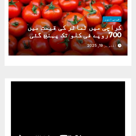
قومی امور
کراچی میں ٹماٹر کی قیمت میں
700روپے فی کلو تک پہنچ گئی
اکتوبر 19, 2025