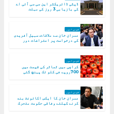
ڈپٹی ڈائریکٹر این سی سی آئی اے
کی بازیابی 3 روز کی مہلت
قومی امور
عمران خان سے ملاقات. سہیل آفریدی
کی درخواست پر اعتراضات دور
قومی امور
کراچی میں ٹماٹر کی قیمت میں
700روپے فی کلو تک پہنچ گئی
قومی امور
عمران خان کا ایکس اکائونٹ بند
کرنے کیلئے وفاقی حکومت متحرک