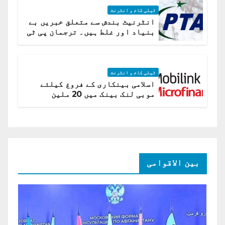
ٹیلی کام و انٹرنٹ
انٹرنیٹ بندش سے متعلق خبریں بے
بنیاد اور غلط ہیں۔ ترجمان پی ٹی
اے
ٹیلی کام و انٹرنٹ
اسلامی بینکاری کے فروغ کیلئے
موبی لنک بینک میں 20 ملین
امریکی ڈالر کی سرمایہ کاری
بین الاقوامی