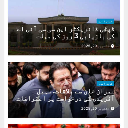
قومی امور
ڈپٹی ڈائریکٹر این سی سی آئی اے
کی بازیابی 3 روز کی مہلت
اکتوبر 20, 2025
قومی امور
عمران خان سے ملاقات. سہیل
آفریدی کی درخواست پر اعتراضات
دور
اکتوبر 20, 2025