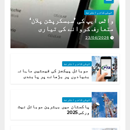
ٹیلی کام و انٹرنٹ
واٹس ایپ کی ’سبسکرپشن پلان‘
متعارف کروانے کی تیاری
23/04/2026
ٹیلی کام و انٹرنٹ
موبائل پیکجز کی قیمتیں ماہانہ
بنیادوں پر بڑھانے پر پابندی
ٹیلی کام و انٹرنٹ
پاکستان میں بہترین موبائل نیٹ
ورکس 2025