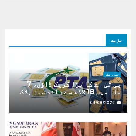
مزید
خبر و نظر
پی ٹی اے کا بڑا کریک ڈاؤن، 7
ماہ میں 18 لاکھ سے زائد سمز بلاک
04/08/2026