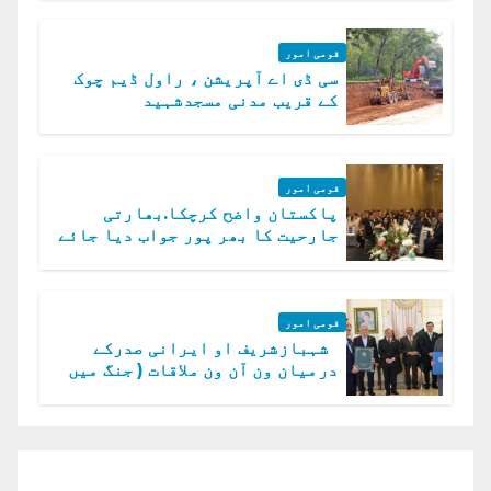
قومی امور
سی ڈی اے آپریشن ، راول ڈیم چوک
کے قریب مدنی مسجدشہید
قومی امور
پاکستان واضح کرچکا.بھارتی
جارحیت کا بھر پور جواب دیا جائے
گا.سید عاصم منیر
قومی امور
شہبازشریف او ایرانی صدرکے
درمیان ون آن ون ملاقات ( جنگ میں
دو ٹوک حمایت پر اظہار شکریہ)