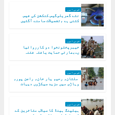
قومی امور
نئے گھریلوگیس کنکشن کی فیس
کتنی ہے ،تفصیلات سامنے آگئیں
قومی امور
خیبرپختونخوا دو کارروائیا
ں..بھارتی حمایت یافتہ فتنہ
الخوارج کے 31 دہشت گرد ہلاک
قومی امور
ملتان، رحیم یار خان، راجن پور،
وہاڑی میں مزید سیکڑوں دیہات
ڈوب گئے
قومی امور
ہیلپنگ ہینڈ کا سیلاب متاثرین کے