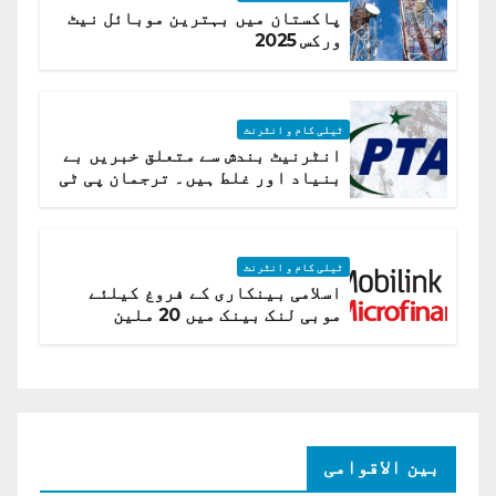
پاکستان میں بہترین موبائل نیٹ
ورکس 2025
ٹیلی کام و انٹرنٹ
انٹرنیٹ بندش سے متعلق خبریں بے
بنیاد اور غلط ہیں۔ ترجمان پی ٹی
اے
ٹیلی کام و انٹرنٹ
اسلامی بینکاری کے فروغ کیلئے
موبی لنک بینک میں 20 ملین
امریکی ڈالر کی سرمایہ کاری
بین الاقوامی