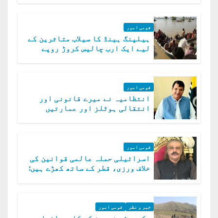
قومی امور
ہیلپنگ ہینڈ کا سیلاب متاثرین کے
لیے ایک ارب چالیس کروڑ روپے
امداد کا اعلان
قومی امور
انتظامیہ نے میرے قانونی اور
انتقالی ہوٹلز اور عمارتیں
مسمار کر دیں، ملک صدیق
قومی امور
اسرائیلی حملہ عالمی قوانین کی
خلاف ورزی، قطر کے ساتھ کھڑے ہیں:
دفتر خارجہ
خبر و نظر
قومی امور