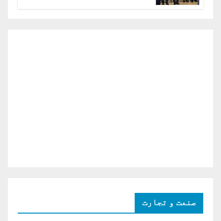
دو ٹوک حمایت پر اظہار شکریہ)
صنعت و تجارت