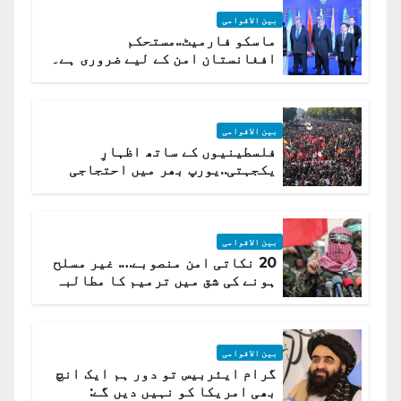
بین الاقوامی
ماسکو فارمیٹ..مستحکم
افغانستان امن کے لیے ضروری ہے۔
(روسی وزیرِ خارجہ )
بین الاقوامی
فلسطینیوں کے ساتھ اظہارِ
یکجہتی..یورپ بھر میں احتجاجی
لہر پھیل گئی
بین الاقوامی
20 نکاتی امن منصوبے…. غیر مسلح
ہونے کی شق میں ترمیم کا مطالبہ
بین الاقوامی
گرام ایئربیس تو دور ہم ایک انچ
بھی امریکا کو نہیں دیں گے: