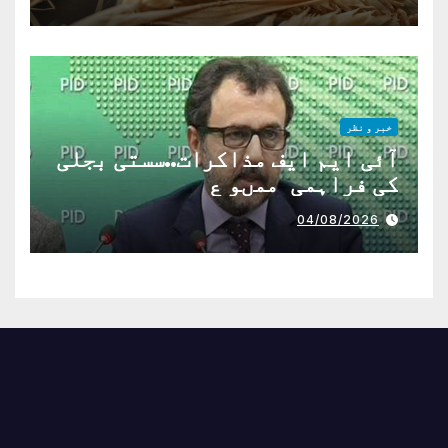
خبر و نظر
آئی ایم ایف مذاکرات..سستی بجلی
کی فراہمی ممںو ع
04/08/2026