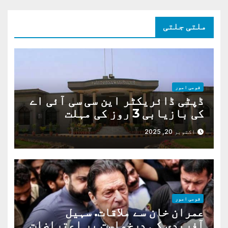
ملتی جلتی
قومی امور
ڈپٹی ڈائریکٹر این سی سی آئی اے
کی بازیابی 3 روز کی مہلت
اکتوبر 20, 2025
قومی امور
عمران خان سے ملاقات. سہیل
آفریدی کی درخواست پر اعتراضات