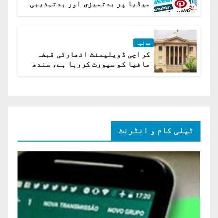
میڈیا پر بدتمیزی اور بدتہذیبی
ہے؟ اسلام آباد ہائیکورٹ
عدلیہ
کراچی ڈویلپمنٹ اتھارٹی قبضہ
مافیا کو سپورٹ کررہا ہے، سندھ
ہائی کورٹ برہم
ٹیلی کام و انٹرنٹ