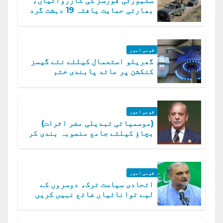
سکیورٹی فورسز کی کارروائیاں،
بھارتی حمایت یافتہ 19 دہشت گرد
ہلاک
قومی امور
گھریلو استعمال کیلئے نئے گیسز
کنکشن پر عائد پابندی ختم
قومی امور
(موسمیاتی تبدیلی مضر اثرات)
بچاؤ کیلئے جامع منصوبہ بندی کر
رہے ہیں: وزیراعظم
قومی امور
اتحادی سیاست ترک، دوسروں کے
لیے توانائیاں ضائع نہیں کریں
گے، حافظ نعیم الرحمن