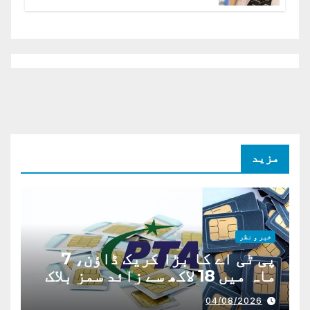
افغانستان کا دو ٹوک مؤقف
مزید
خبر و نظر
پی ٹی اے کا بڑا کریک ڈاؤن، 7
ماہ میں 18 لاکھ سے زائد سمز بلاک
04/08/2026