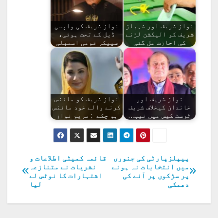
نواز شریف اور شہباز
نواز شریف کی واپسی
شریف کو الیکشن لڑنے
ڈیل کے تحت ہوئی،
کی اجازت مل گئی
سپیکر قومی اسمبلی
نواز شریف اور
نواز شریف کو مائنس
خاندان کیخلاف شریف
کرنے والے خود مائنس
ٹرسٹ کیس میں نیب…
ہو چکے : مریم نواز
پیپلزپارٹی کی جنوری
قائمہ کمیٹی اطلاعات و
پوسٹوں
میں انتخابات نہ ہونے
نشریات نے متنازعہ
پر سڑکوں پر آنے کی
اشتہارات کا نوٹس لے
کی
دھمکی
لیا
نیویگیشن