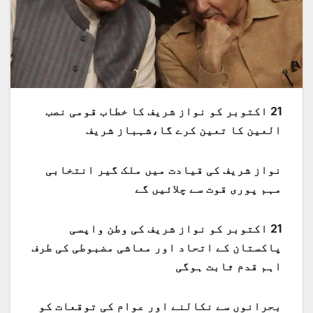
21 اکتوبر کو نواز شریف کا خطاب قومی نصب
العین کا تعین کرے گا،شہباز شریف
نواز شریف کی قیادت میں ملک گیر انتخابی
مہم پوری قوت سے چلائیں گے
21 اکتوبر کو نواز شریف کی وطن واپسی
پاکستان کے اتحاد اور معاشی مضبوطی کی طرف
اہم قدم ثابت ہوگی
بحرانوں سے نکالنے اور عوام کی توقعات کو