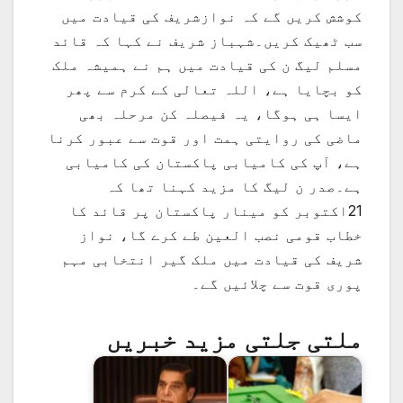
کوشش کریں گے کہ نوازشریف کی قیادت میں
سب ٹھیک کریں۔شہباز شریف نے کہا کہ قائد
مسلم لیگ ن کی قیادت میں ہم نے ہمیشہ ملک
کو بچایا ہے، اللہ تعالی کے کرم سے پھر
ایسا ہی ہوگا، یہ فیصلہ کن مرحلہ بھی
ماضی کی روایتی ہمت اور قوت سے عبور کرنا
ہے، آپ کی کامیابی پاکستان کی کامیابی
ہے۔صدر ن لیگ کا مزید کہنا تھا کہ
21اکتوبر کو مینار پاکستان پر قائد کا
خطاب قومی نصب العین طے کرے گا، نواز
شریف کی قیادت میں ملک گیر انتخابی مہم
پوری قوت سے چلائیں گے۔
ملتی جلتی مزید خبریں