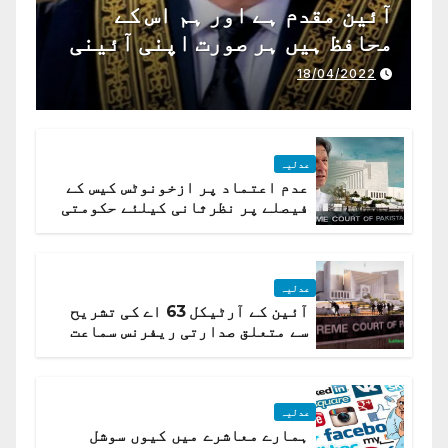
آئین مقدم ہے اور ہم اس کے
محافظ ہیں ہر صورت اپنی آئینی
ذمہ داری ادا کرینگے ، چیف
18/04/2022
جسٹس پاکستان
عدلیہ
عدم اعتماد پر ازخونوٹس کیس کے
فیصلے پر نظرثانی کیلئے حکومتی
تیار درخواست دائر نہ ہوسکی
عدلیہ
آئین کے آرٹیکل 63 اے کی تشریح
سے متعلق صدارتی ریفرنس سماعت
کیلئے مقرر
عدلیہ
ہمارے معاشرے میں کیوں سوشل