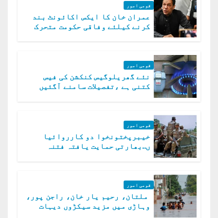
قومی امور
عمران خان کا ایکس اکائونٹ بند
کرنے کیلئے وفاقی حکومت متحرک
قومی امور
نئے گھریلوگیس کنکشن کی فیس
کتنی ہے ،تفصیلات سامنے آگئیں
قومی امور
خیبرپختونخوا دو کارروائیا
ں..بھارتی حمایت یافتہ فتنہ
الخوارج کے 31 دہشت گرد ہلاک
قومی امور
ملتان، رحیم یار خان، راجن پور،
وہاڑی میں مزید سیکڑوں دیہات
ڈوب گئے