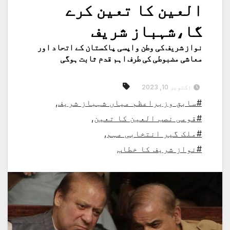
العین کا تعین کرے
گا،شہباز شریف
نواز شریف کی وطن واپسی پاکستان کے اتحاد اور
معاشی مضبوطی کی طرف اہم قدم ثابت ہوگی
اکتوبر 10, 2023
#سابق وزیراعظم میاں شہباز شریف
,
#قومی نصب العین کا تعین
,
#ملک گیر انتخابی مہم
,
#نواز شریف کا خطاب