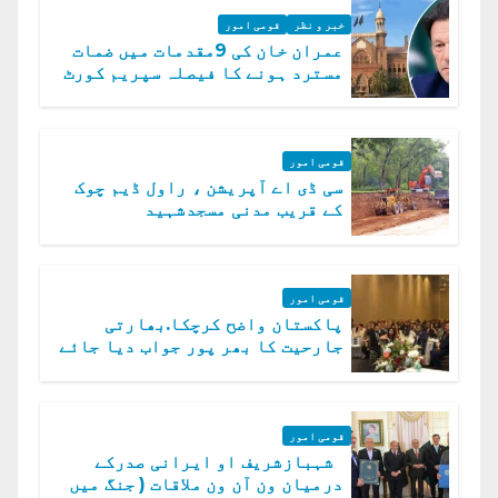
خبر و نظر
قومی امور
عمران خان کی 9مقدمات میں ضمات
مسترد ہونے کا فیصلہ سپریم کورٹ
میں چیلنج
قومی امور
سی ڈی اے آپریشن ، راول ڈیم چوک
کے قریب مدنی مسجدشہید
قومی امور
پاکستان واضح کرچکا.بھارتی
جارحیت کا بھر پور جواب دیا جائے
گا.سید عاصم منیر
قومی امور
شہبازشریف او ایرانی صدرکے
درمیان ون آن ون ملاقات ( جنگ میں