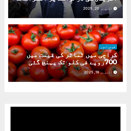
دور
اکتوبر 20, 2025
قومی امور
کراچی میں ٹماٹر کی قیمت میں
700روپے فی کلو تک پہنچ گئی
اکتوبر 19, 2025