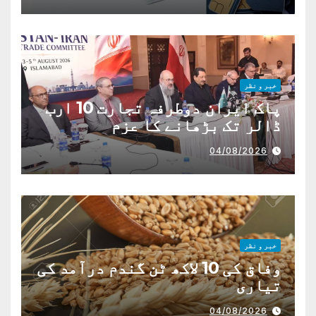
خبر و نظر
پاک ایران دوطرفہ تجارت 10 ارب
ڈالر تک بڑھانے کا عزم
04/08/2026
خبر و نظر
وفاق کی 10 لاکھ ٹن گندم درآمد کی
تیاری
04/08/2026