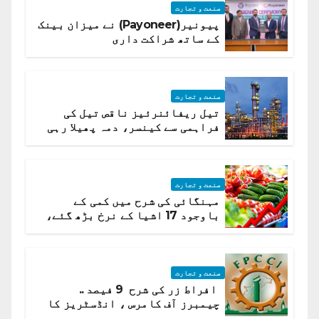
صنعت و تجارت
پیونیر(Payoneer) نے میزان بینک
کے ساتھ شراکت داری
صنعت و تجارت
تیل ریفائنرئیز ناقص تیل کی
فراہمی سے کینسر، دمہ پھیلا رہی
ہیں قائمہ کمیٹی میں انکشاف
صنعت و تجارت
مہنگائی کی شرح میں کمی کے
باوجود 17 اشیا کے نرخ بڑھ گئے،
ادارہ شماریات
صنعت و تجارت
افراط زر کی شرح 9 فیصد ..
چیمبرز آف کامرس ، انڈسٹریز کا
شرح سود میں کمی کا مطالبہ