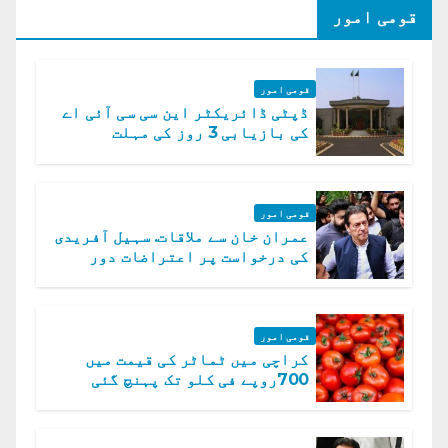
قومی امور
قومی امور
ڈپٹی ڈائریکٹر این سی سی آئی اے
کی بازیابی 3 روز کی مہلت
قومی امور
عمران خان سے ملاقات. سہیل آفریدی
کی درخواست پر اعتراضات دور
قومی امور
کراچی میں ٹماٹر کی قیمت میں
700روپے فی کلو تک پہنچ گئی