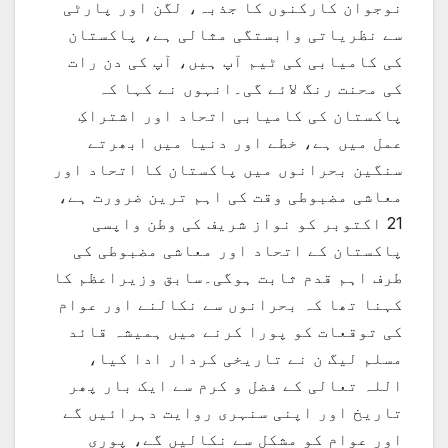
نوجوان کارکنوں کا جذبہ، لگن اور پارٹی
سے نظریاتی وابستگی مثالی ہے، پاکستان
کی کامیابی کی ٹیم آپ ہیں، آپ کی دن رات
کی محنت رنگ لائے گی۔انہوں نے کہا کہ
پاکستان کی کامیابی اتحاد اور اشتراکِ
عمل میں ہے، خطے اور دنیا میں ابھرتے
سنگین بحرانوں میں پاکستان کا اتحاد اور
معاشی مضبوطی وقت کی اہم ترین ضرورت ہے،
21 اکتوبر کو نواز شریف کی وطن واپسی
پاکستان کے اتحاد اور معاشی مضبوطی کی
طرف اہم قدم ثابت ہوگی۔سابق وزیراعظم کا
کہنا تھا کہ بحرانوں سے نکالنے اور عوام
کی توقعات کو پورا کرنے میں ہمیشہ قائد
مسلم لیگ ن نے تاریخی کردار ادا کیا،
اللہ تعالی کے فضل و کرم سے ایک بار پھر
تاریخ اور اپنی سنہری روایت دہرائیں گے
اور عوام کو مشکل سے نکالیں گے، پوری