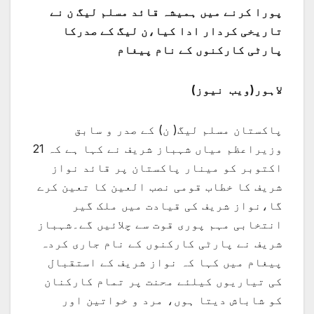
پورا کرنے میں ہمیشہ قائد مسلم لیگ ن نے
تاریخی کردار ادا کیا،ن لیگ کے صدرکا
پارٹی کارکنوں کے نام پیغام
لاہور(ویب نیوز)
پاکستان مسلم لیگ( ن) کے صدر و سابق
وزیراعظم میاں شہباز شریف نے کہا ہے کہ 21
اکتوبر کو مینار پاکستان پر قائد نواز
شریف کا خطاب قومی نصب العین کا تعین کرے
گا،نواز شریف کی قیادت میں ملک گیر
انتخابی مہم پوری قوت سے چلائیں گے۔شہباز
شریف نے پارٹی کارکنوں کے نام جاری کردہ
پیغام میں کہا کہ نواز شریف کے استقبال
کی تیاریوں کیلئے محنت پر تمام کارکنان
کو شاباش دیتا ہوں، مرد و خواتین اور