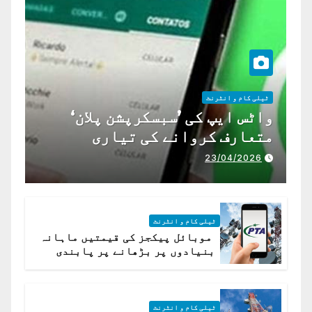
ٹیلی کام و انٹرنٹ
واٹس ایپ کی ’سبسکرپشن پلان‘
متعارف کروانے کی تیاری
23/04/2026
ٹیلی کام و انٹرنٹ
موبائل پیکجز کی قیمتیں ماہانہ
بنیادوں پر بڑھانے پر پابندی
ٹیلی کام و انٹرنٹ