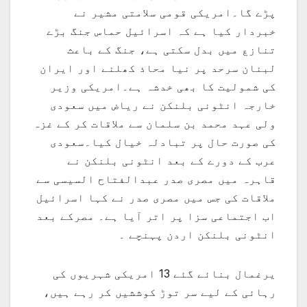
پڑے گا۔امریکی قومی سلامتی مشیر نے
خبردار کیا ہے کہ اسرائیل حماس جنگ بڑے
تنازع میں بدل سکتی ہے، جنگ کے باعث
لبنان سرحد پر نیا محاذ کھلنے اور ایران
کی شمولیت کا بھی خدشہ ہے۔امریکی وزیر
خارجہ انٹونی بلنکن نے ریاض میں سعودی
ولی عہد محمد بن سلمان سے ملاقات کر کے غزہ
کی صورت حال پر تبادلہ خیال کیا۔سعودی
عرب کے دورے کے بعد انٹونی بلنکن نے
قاہرہ میں مصری صدر عبدالفتاح السیسی سے
ملاقات کی جس میں مصری صدر نے کہا اسرائیل
اب اجتماعی سزا پر اتر آیا ہے۔ مصرکے بعد
انٹونی بلنکن اردن پہنچے ۔
یرغمال بنائے گئے 13 امریکی شہریوں کی
رہائی کے لیے سر توڑ کوششیں کر رہے ہیں،