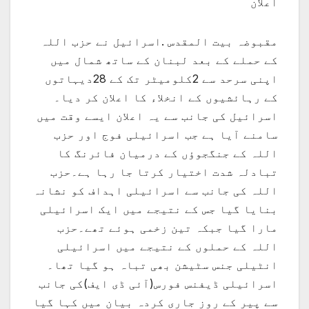
اعلان
مقبوضہ بیت المقدس .اسرائیل نے حزب اللہ
کے حملے کے بعد لبنان کے ساتھ شمال میں
اپنی سرحد سے 2کلومیٹر تک کے 28دیہاتوں
کے رہائشیوں کے انخلاء کا اعلان کر دیا۔
اسرائیل کی جانب سے یہ اعلان ایسے وقت میں
سامنے آیا ہے جب اسرائیلی فوج اور حزب
اللہ کے جنگجوؤں کے درمیان فائرنگ کا
تبادلہ شدت اختیار کرتا جا رہا ہے۔حزب
اللہ کی جانب سے اسرائیلی اہداف کو نشانہ
بنایا گیا جس کے نتیجے میں ایک اسرائیلی
مارا گیا جبکہ تین زخمی ہوئے تھے۔حزب
اللہ کے حملوں کے نتیجے میں اسرائیلی
انٹیلی جنس سٹیشن بھی تباہ ہو گیا تھا۔
اسرائیلی ڈیفنس فورس(آئی ڈی ایف)کی جانب
سے پیر کے روز جاری کردہ بیان میں کہا گیا