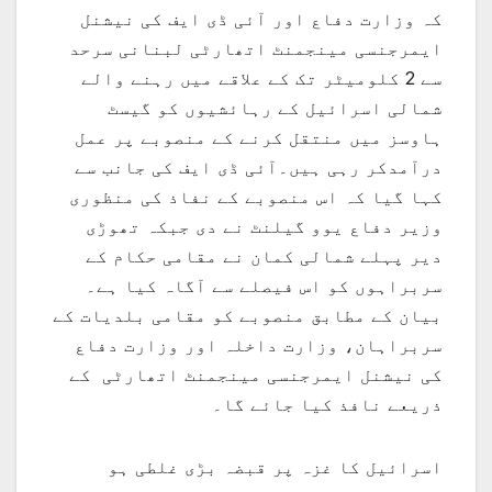
کہ وزارت دفاع اور آئی ڈی ایف کی نیشنل
ایمرجنسی مینجمنٹ اتھارٹی لبنانی سرحد
سے 2 کلومیٹر تک کے علاقے میں رہنے والے
شمالی اسرائیل کے رہائشیوں کو گیسٹ
ہاوسز میں منتقل کرنے کے منصوبے پر عمل
درآمدکر رہی ہیں۔آئی ڈی ایف کی جانب سے
کہا گیا کہ اس منصوبے کے نفاذ کی منظوری
وزیر دفاع یوو گیلنٹ نے دی جبکہ تھوڑی
دیر پہلے شمالی کمان نے مقامی حکام کے
سربراہوں کو اس فیصلے سے آگاہ کیا ہے۔
بیان کے مطابق منصوبے کو مقامی بلدیات کے
سربراہان، وزارت داخلہ اور وزارت دفاع
کی نیشنل ایمرجنسی مینجمنٹ اتھارٹی کے
ذریعے نافذ کیا جائے گا۔
اسرائیل کا غزہ پر قبضہ بڑی غلطی ہو