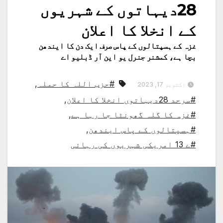
28دیہاتوں کے شہریوں
کے انخلا کا اعلان
غزہ کے ہسپتالوں کے پاس صرف ایک دن کا ایندھن
بچا ہے، کمشنر جنرل یو این آر ڈبلیو اے
#حزب اللہ کا حملہ
,
اکتوبر 17, 2023
#سرحد 28دیہاتوں انخلا کا اعلان
,
#غزہ کا گلہ گھونٹا جا رہا ہے
,
#ہسپتالوں کے پاس ایندھن
,
#ے 13 امریکی شہریوں کی رہائی