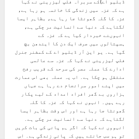
ڈبلیو اے)کے سربراہ فلپ لیزرینی نے کہا
ہے کہ غزہ میں زندگی کا خاتمہ ہو رہا ہے،
غزہ کا گلہ گھونٹا جا رہا ہے، بظاہر ایسا
لگتاہے کہ دنیا سے انسانیت مر چکی ہے،
انہوںنے خبردار کیا ہے کہ غزہ کے
ہسپتالوں میں صرف ایک دن کا ایندھن بچ
گیا ہے۔ یو این آر ڈبلیو اے کے کمشنر جنرل
فلپ لیزرینی نے کہا کہ غزہ سے عالمی
ادارے کا عملہ مصر کی سرحد کے قریب رفح
منتقل ہو چکا ہے۔ اب یہ عملہ بھی اس عمارت
میں اپنے امور سرانجام دے رہا ہے جہاں
ہزاروں بے گھر افراد امداد کے لیے پکار
رہے ہیں۔ انہوں نے کہا کہ غزہ کا گلہ
گھونٹا جا رہا ہے اور اس وقت بظاہر ایسا
لگتاہے کہ دنیا سے انسانیت مر چکی ہے۔
انہووں نے کہا کہ اگر ہم پانی کی بات کریں
تو ہم سب جانتے ہیں کہ پانی زندگی ہے۔ اس