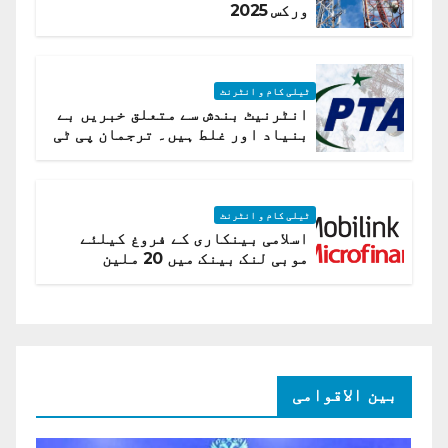
ورکس 2025
ٹیلی کام و انٹرنٹ
انٹرنیٹ بندش سے متعلق خبریں بے
بنیاد اور غلط ہیں۔ ترجمان پی ٹی
اے
ٹیلی کام و انٹرنٹ
اسلامی بینکاری کے فروغ کیلئے
موبی لنک بینک میں 20 ملین
امریکی ڈالر کی سرمایہ کاری
بین الاقوامی