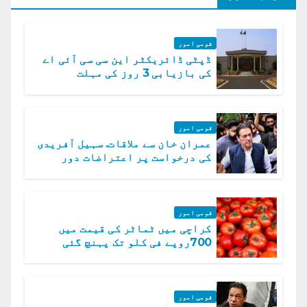
قومی امور
ڈپٹی ڈائریکٹر این سی سی آئی اے
کی بازیابی 3 روز کی مہلت
قومی امور
عمران خان سے ملاقات. سہیل آفریدی
کی درخواست پر اعتراضات دور
قومی امور
کراچی میں ٹماٹر کی قیمت میں
700روپے فی کلو تک پہنچ گئی
قومی امور