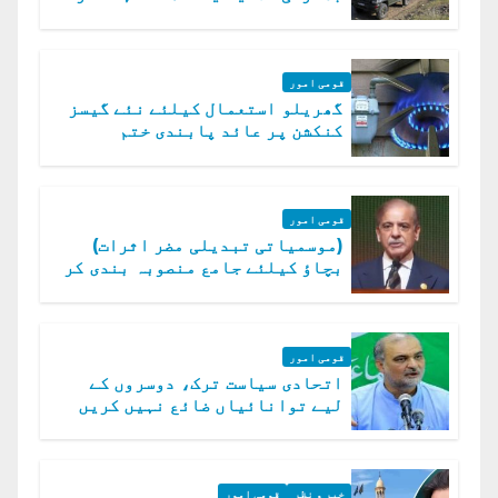
ہلاک
قومی امور
گھریلو استعمال کیلئے نئے گیسز
کنکشن پر عائد پابندی ختم
قومی امور
(موسمیاتی تبدیلی مضر اثرات)
بچاؤ کیلئے جامع منصوبہ بندی کر
رہے ہیں: وزیراعظم
قومی امور
اتحادی سیاست ترک، دوسروں کے
لیے توانائیاں ضائع نہیں کریں
گے، حافظ نعیم الرحمن
خبر و نظر
قومی امور