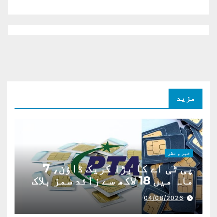
مزید
خبر و نظر
پی ٹی اے کا بڑا کریک ڈاؤن، 7
ماہ میں 18 لاکھ سے زائد سمز بلاک
04/08/2026