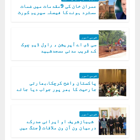
عمران خان کی 9مقدمات میں ضمات
مسترد ہونے کا فیصلہ سپریم کورٹ
میں چیلنج
قومی امور
سی ڈی اے آپریشن ، راول ڈیم چوک
کے قریب مدنی مسجدشہید
قومی امور
پاکستان واضح کرچکا.بھارتی
جارحیت کا بھر پور جواب دیا جائے
گا.سید عاصم منیر
قومی امور
شہبازشریف او ایرانی صدرکے
درمیان ون آن ون ملاقات ( جنگ میں
دو ٹوک حمایت پر اظہار شکریہ)