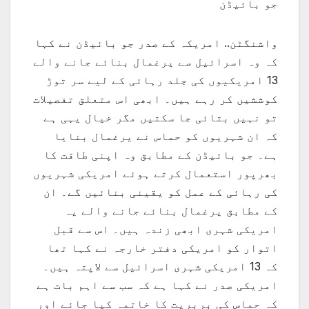
جو بائیڈن
واشنگٹن.. امریکہ کے صدر جو بائیڈن نے کہا
کہ وہ اسرائیل سے یرغمال بنائے جانے والے
13 امریکیوں کی جلد رہائی کے لیے سر توڑ
کوششیں کر رہے ہیں۔ ابھی اس متعلق تفصیلات
تو نہیں بتائی جا سکتیں مگر خیال یہی ہے
کہ ان شہریوں کو حماس نے یرغمال بنایا
ہے۔ جو بائیڈن کے مطابق وہ اپنی طاقت کا
بھرپور استعمال کرتے ہوئے امریکی شہریوں
کی رہائی کے عمل کو یقینی بنائیں گے۔ ان
کے مطابق یرغمال بنائے جانے والے یہ
امریکی شہری ابھی زندہ ہیں۔ اس سے قبل
اتوار کو امریکی دفتر خارجہ نے کہا تھا
کہ 13 امریکی شہری اسرائیل سے لاپتہ ہیں۔
امریکی صدر نے کہا ہے کہ سب سے اہم بات ہے
کہ حماس کی بربریت کا خاتمہ کیا جائے اور