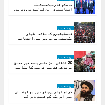
ماسکو فارمیٹ..مستحکم
افغانستان امن کے لیے ضروری ہے۔
(روسی وزیرِ خارجہ )
بین الاقوامی
فلسطینیوں کے ساتھ اظہارِ
یکجہتی..یورپ بھر میں احتجاجی
لہر پھیل گئی
بین الاقوامی
20 نکاتی امن منصوبے…. غیر مسلح
ہونے کی شق میں ترمیم کا مطالبہ
بین الاقوامی
گرام ایئربیس تو دور ہم ایک انچ
بھی امریکا کو نہیں دیں گے:
افغانستان کا دو ٹوک مؤقف