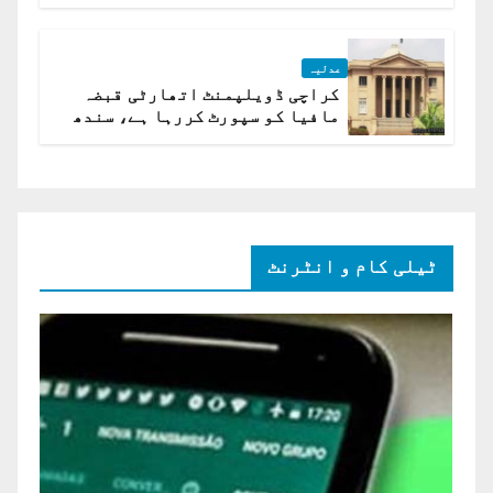
ہے؟ اسلام آباد ہائیکورٹ
عدلیہ
کراچی ڈویلپمنٹ اتھارٹی قبضہ
مافیا کو سپورٹ کررہا ہے، سندھ
ہائی کورٹ برہم
ٹیلی کام و انٹرنٹ