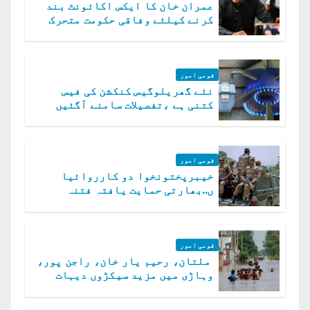
عمران خان کا ایکس اکائونٹ بند
کرنے کیلئے وفاقی حکومت متحرک
قومی امور
نئے گھریلوگیس کنکشن کی فیس
کتنی ہے ،تفصیلات سامنے آگئیں
قومی امور
خیبرپختونخوا دو کارروائیا
ں..بھارتی حمایت یافتہ فتنہ
الخوارج کے 31 دہشت گرد ہلاک
قومی امور
ملتان، رحیم یار خان، راجن پور،
وہاڑی میں مزید سیکڑوں دیہات
ڈوب گئے