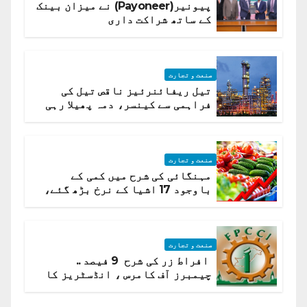
پیونیر(Payoneer) نے میزان بینک
کے ساتھ شراکت داری
صنعت و تجارت
تیل ریفائنرئیز ناقص تیل کی
فراہمی سے کینسر، دمہ پھیلا رہی
ہیں قائمہ کمیٹی میں انکشاف
صنعت و تجارت
مہنگائی کی شرح میں کمی کے
باوجود 17 اشیا کے نرخ بڑھ گئے،
ادارہ شماریات
صنعت و تجارت
افراط زر کی شرح 9 فیصد ..
چیمبرز آف کامرس ، انڈسٹریز کا
شرح سود میں کمی کا مطالبہ