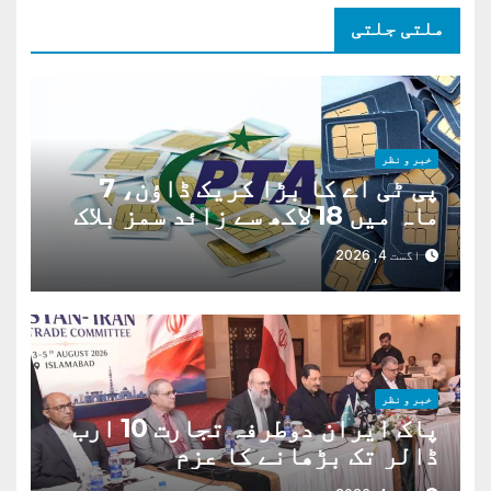
ملتی جلتی
خبر و نظر
پی ٹی اے کا بڑا کریک ڈاؤن، 7
ماہ میں 18 لاکھ سے زائد سمز بلاک
اگست 4, 2026
خبر و نظر
پاک ایران دوطرفہ تجارت 10 ارب
ڈالر تک بڑھانے کا عزم