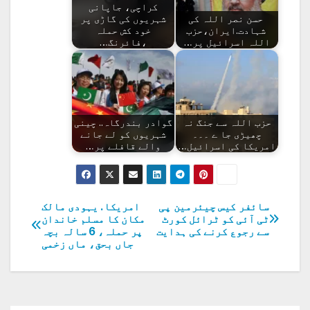
کراچی، جاپانی
حسن نصر اللہ کی
شہریوں کی گاڑی پر
شہادت.ایران،حزب
خود کش حملہ
اللہ اسرائیل پر…
،فائرنگ…
حزب اللہ سے جنگ نہ
گوادر بندرگاہ.. چینی
چھیڑی جا ے ۔۔۔
شہریوں کو لے جانے
امریکا کی اسرائیل…
والے قافلے پر…
سائفر کیس چیئرمین پی
امریکا. یہودی مالک
پوسٹوں
ٹی آئی کو ٹرائل کورٹ
مکان کا مسلم خاندان
سے رجوع کرنے کی ہدایت
پر حملہ، 6 سالہ بچہ
کی
جاں بحق، ماں زخمی
نیویگیشن