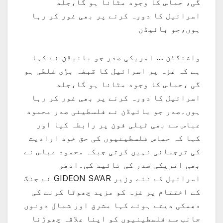
گی، حماس کا وجود مٹانا ہو گا،جلد
اسرائیل کا دورہ کرنے پر بھی غور کر رہا
ہوں،جو بائیڈن
واشنگٹن … امریکی صدر جو بائیڈن نے کہا
ہے کہ غزہ پر اسرائیل کا قبضہ بڑی غلطی ہو
گی ،حماس کا وجود مٹانا ہو گا،جلد
اسرائیل کا دورہ کرنے پر بھی غور کر رہا
ہوں۔صدر جو بائیڈن نے فلسطینی صدر محمود
عباس سے بھی ٹیلی فون پر رابطہ کیا اور
کہا کہ حماس فلسطینیوں کی حق خود ارادیت
کی ترجمانی نہیں کرتی جبکہ محمود عباس نے
بھی امریکی صدر کی تائید کی۔ادھر
اسرائیل کے نئے وزیر GIDEON SA’AR نے جنگ
کے اختتام پر غزہ کو مزید چھوٹا کرنے کی
دھمکی دیتے ہوئے کہا مشرق اور شمال دونوں
جانب سے فلسطینیوں کو اپنا علاقہ چھوڑنا