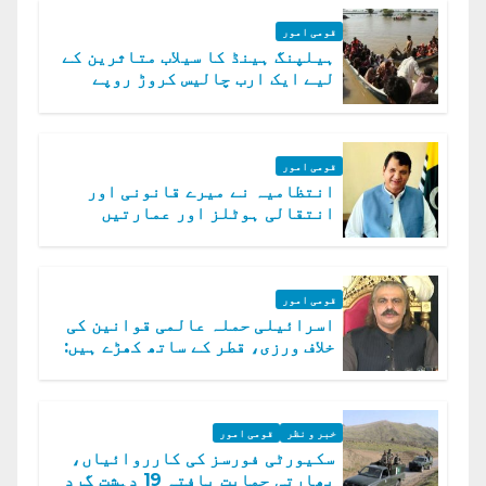
قومی امور
ہیلپنگ ہینڈ کا سیلاب متاثرین کے
لیے ایک ارب چالیس کروڑ روپے
امداد کا اعلان
قومی امور
انتظامیہ نے میرے قانونی اور
انتقالی ہوٹلز اور عمارتیں
مسمار کر دیں، ملک صدیق
قومی امور
اسرائیلی حملہ عالمی قوانین کی
خلاف ورزی، قطر کے ساتھ کھڑے ہیں:
دفتر خارجہ
خبر و نظر
قومی امور
سکیورٹی فورسز کی کارروائیاں،
بھارتی حمایت یافتہ 19 دہشت گرد