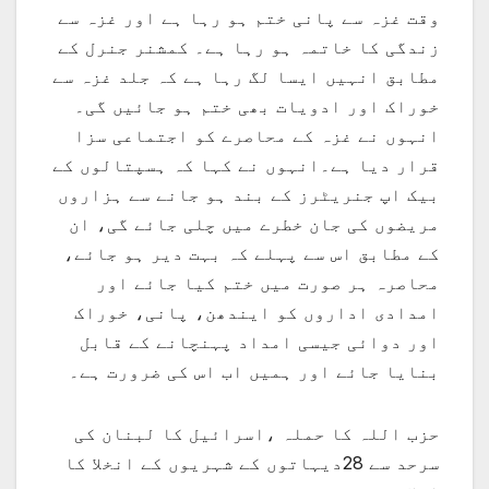
وقت غزہ سے پانی ختم ہو رہا ہے اور غزہ سے
زندگی کا خاتمہ ہو رہا ہے۔ کمشنر جنرل کے
مطابق انہیں ایسا لگ رہا ہے کہ جلد غزہ سے
خوراک اور ادویات بھی ختم ہو جائیں گی۔
انہوں نے غزہ کے محاصرے کو اجتماعی سزا
قرار دیا ہے۔انہوں نے کہا کہ ہسپتالوں کے
بیک اپ جنریٹرز کے بند ہو جانے سے ہزاروں
مریضوں کی جان خطرے میں چلی جائے گی، ان
کے مطابق اس سے پہلے کہ بہت دیر ہو جائے،
محاصرہ ہر صورت میں ختم کیا جائے اور
امدادی اداروں کو ایندھن، پانی، خوراک
اور دوائی جیسی امداد پہنچانے کے قابل
بنایا جائے اور ہمیں اب اس کی ضرورت ہے۔
حزب اللہ کا حملہ ،اسرائیل کا لبنان کی
سرحد سے 28دیہاتوں کے شہریوں کے انخلا کا