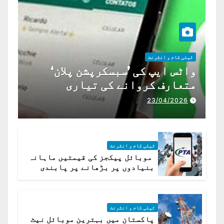
ٹیلی کام و انٹرنٹ
واٹس ایپ کی ’سبسکرپشن پلان‘
متعارف کروانے کی تیاری
23/04/2026
ٹیلی کام و انٹرنٹ
موبائل پیکجز کی قیمتیں ماہانہ
بنیادوں پر بڑھانے پر پابندی
ٹیلی کام و انٹرنٹ
پاکستان میں بہترین موبائل نیٹ