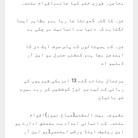
محاصرہ فوری ختم کیا جائے،اقوام متحدہ
غزہ کا گلہ گھونٹا جا رہا ہے، بظاہر ایسا
لگتاہے کہ دنیا سے انسانیت مر چکی ہے
غزہ کے ہسپتالوں کے پاس صرف ایک دن کا
ایندھن بچا ہے، کمشنر جنرل یو این آر
ڈبلیو اے
یرغمال بنائے گئے 13 امریکی شہریوں کی
رہائی کے لیے سر توڑ کوششیں کر رہے ہیں،
جو بائیڈن
مقبوضہ بیت المقدس(صباح نیوز)اقوام
متحدہ کے انسانی امداد سے متعلق ادارے یو
این ریلیف اینڈ ورکس ایجنسی(یو این آر