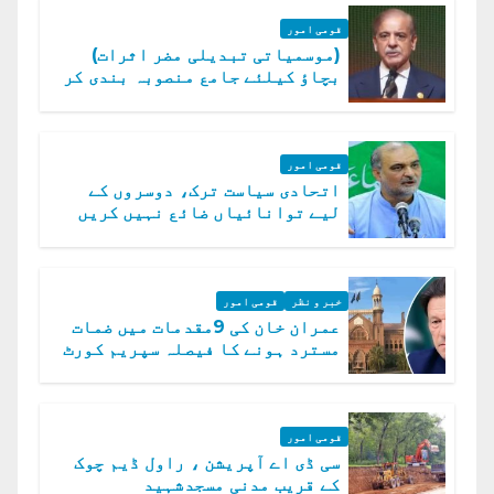
قومی امور
(موسمیاتی تبدیلی مضر اثرات)
بچاؤ کیلئے جامع منصوبہ بندی کر
رہے ہیں: وزیراعظم
قومی امور
اتحادی سیاست ترک، دوسروں کے
لیے توانائیاں ضائع نہیں کریں
گے، حافظ نعیم الرحمن
خبر و نظر
قومی امور
عمران خان کی 9مقدمات میں ضمات
مسترد ہونے کا فیصلہ سپریم کورٹ
میں چیلنج
قومی امور
سی ڈی اے آپریشن ، راول ڈیم چوک
کے قریب مدنی مسجدشہید