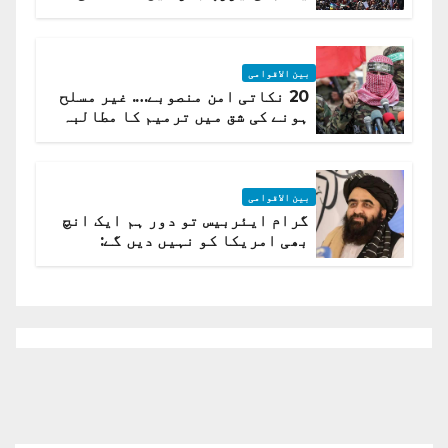
لہر پھیل گئی
بین الاقوامی
20 نکاتی امن منصوبے…. غیر مسلح
ہونے کی شق میں ترمیم کا مطالبہ
بین الاقوامی
گرام ایئربیس تو دور ہم ایک انچ
بھی امریکا کو نہیں دیں گے:
افغانستان کا دو ٹوک مؤقف