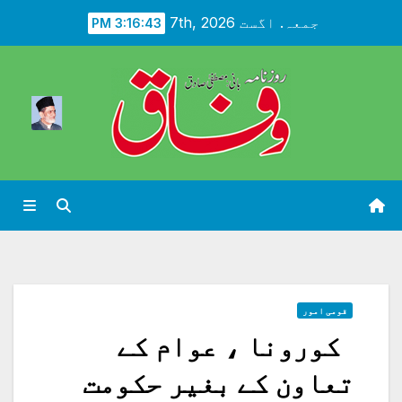
Ski
جمعہ. اگست 7th, 2026
3:16:45 PM
t
conten
قومی امور
کورونا ، عوام کے
تعاون کے بغیر حکومت