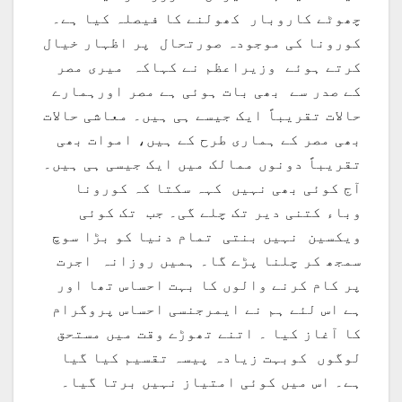
چھوٹے کاروبار کھولنے کا فیصلہ کیا ہے۔
کورونا کی موجودہ صورتحال پر اظہار خیال
کرتے ہوئے وزیراعظم نے کہاکہ میری مصر
کے صدر سے بھی بات ہوئی ہے مصر اورہمارے
حالات تقریباً ایک جیسے ہی ہیں۔ معاشی حالات
بھی مصر کے ہماری طرح کے ہیں، اموات بھی
تقریباً دونوں ممالک میں ایک جیسی ہی ہیں۔
آج کوئی بھی نہیں کہہ سکتا کہ کورونا
وباء کتنی دیر تک چلے گی۔ جب تک کوئی
ویکسین نہیں بنتی تمام دنیا کو بڑا سوچ
سمجھ کر چلنا پڑے گا۔ ہمیں روزانہ اجرت
پر کام کرنے والوں کا بہت احساس تھا اور
ہے اس لئے ہم نے ایمرجنسی احساس پروگرام
کا آغاز کیا ۔ اتنے تھوڑے وقت میں مستحق
لوگوں کوبہت زیادہ پیسہ تقسیم کیا گیا
ہے۔ اس میں کوئی امتیاز نہیں برتا گیا۔