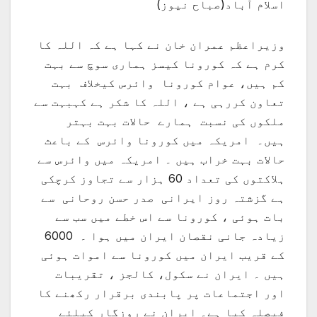
اسلام آباد(صباح نیوز)
وزیراعظم عمران خان نے کہا ہے کہ اللہ کا
کرم ہے کہ کورونا کیسز ہماری سوچ سے بہت
کم ہیں، عوام کورونا وائرس کیخلاف بہت
تعاون کررہی ہے ، اللہ کا شکر ہے کہبہت سے
ملکوں کی نسبت ہمارے حالات بہت بہتر
ہیں۔ امریکہ میں کورونا وائرس کے باعث
حالات بہت خراب ہیں ۔ امریکہ میں وائرس سے
ہلاکتوں کی تعداد 60 ہزار سے تجاوز کرچکی
ہے گزشتہ روز ایرانی صدر حسن روحانی سے
بات ہوئی ، کورونا سے اس خطے میں سب سے
زیادہ جانی نقصان ایران میں ہوا ۔ 6000
کے قریب ایران میں کورونا سے اموات ہوئی
ہیں ۔ ایران نے سکول، کالجز ، تقریبات
اور اجتماعات پر پابندی برقرار رکھنے کا
فیصلہ کیا ہے۔ ایران نے روزگار کیلئے