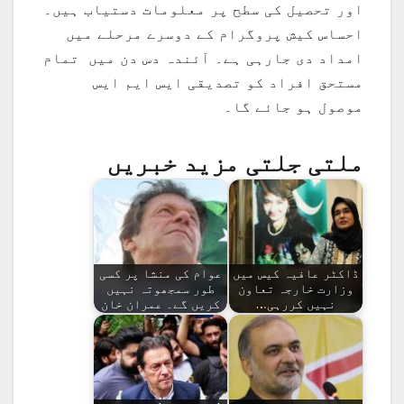
اور تحصیل کی سطح پر معلومات دستیاب ہیں۔
احساس کیش پروگرام کے دوسرے مرحلے میں
امداد دی جارہی ہے۔ آئندہ دس دن میں تمام
مستحق افراد کو تصدیقی ایس ایم ایس
موصول ہو جائے گا۔
ملتی جلتی مزید خبریں
ڈاکٹر عافیہ کیس میں
عوام کی منشا پر کسی
وزارت خارجہ تعاون
طور سمجھوتہ نہیں
نہیں کررہی…
کریں گے۔ عمران خان