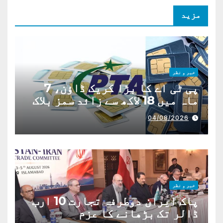
مزید
خبر و نظر
پی ٹی اے کا بڑا کریک ڈاؤن، 7
ماہ میں 18 لاکھ سے زائد سمز بلاک
04/08/2026
خبر و نظر
پاک ایران دوطرفہ تجارت 10 ارب
ڈالر تک بڑھانے کا عزم