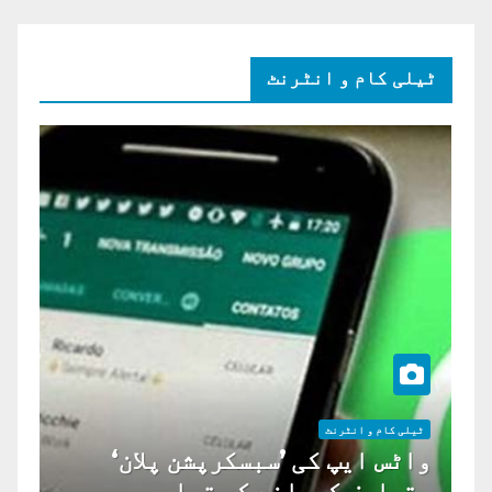
ٹیلی کام و انٹرنٹ
ٹیلی کام و انٹرنٹ
واٹس ایپ کی ’سبسکرپشن پلان‘
متعارف کروانے کی تیاری