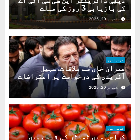
ڈپٹی ڈائریکٹر این سی سی آئی اے
کی بازیابی 3 روز کی مہلت
اکتوبر 20, 2025
قومی امور
عمران خان سے ملاقات. سہیل
آفریدی کی درخواست پر اعتراضات
دور
اکتوبر 20, 2025
قومی امور
کراچی میں ٹماٹر کی قیمت میں