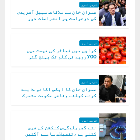
قومی امور
عمران خان سے ملاقات. سہیل آفریدی
کی درخواست پر اعتراضات دور
قومی امور
کراچی میں ٹماٹر کی قیمت میں
700روپے فی کلو تک پہنچ گئی
قومی امور
عمران خان کا ایکس اکائونٹ بند
کرنے کیلئے وفاقی حکومت متحرک
قومی امور
نئے گھریلوگیس کنکشن کی فیس
کتنی ہے ،تفصیلات سامنے آگئیں