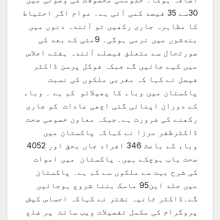
30سے 35 فیصد کمی آئی ہے۔ عوام اگر احتیاط
کا مظاہرہ جاری رکھیں تو آئندہ دنوں میں
بندشوں میں نرمی ہوگی۔ 9مئی کے بعد کی
صورتحال سے متعلق فیصلے آئندہ ہفتے اجلاس
میں کیے جائیں گے جبکہ فوکل پرسن ڈاکٹر
فیصل نے کہا کہ مغربی ملکوں کی نسبت
پاکستان میں وباء کا پھیلائو کم ہے ۔ وباء
کے دوران اپنائی گئی اچھی عادات کو جاری
رکھنے کی ضرورت ہے۔جبکہ معاون خصوصی صحت
ڈاکٹرظفر مرزا نے کہاکہ پاکستان میں
وباء کے باعث 346 افراد جاں بحق اور 4052
صحت یاب ہوچکے ہیں۔ پاکستان میں اموات
کی شرح بہت سے ملکوں سے کم ہے۔ پاکستان
میں جلد این95 ماسک بننا شروع ہوجائیں
گے۔ڈاکٹر ثانیہ نشتر نے کہاکہ احساس کیش
پروگرام کی مکمل تفصیلات ویب سائٹ پر ضلع