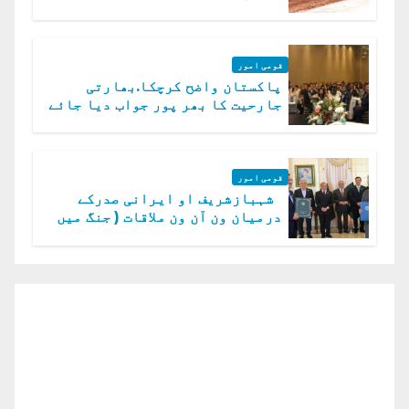
قومی امور
پاکستان واضح کرچکا.بھارتی
جارحیت کا بھر پور جواب دیا جائے
گا.سید عاصم منیر
قومی امور
شہبازشریف او ایرانی صدرکے
درمیان ون آن ون ملاقات ( جنگ میں
دو ٹوک حمایت پر اظہار شکریہ)