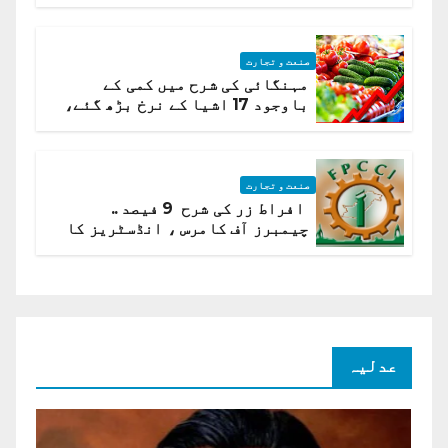
ہیں قائمہ کمیٹی میں انکشاف
صنعت و تجارت
مہنگائی کی شرح میں کمی کے
باوجود 17 اشیا کے نرخ بڑھ گئے،
ادارہ شماریات
صنعت و تجارت
افراط زر کی شرح 9 فیصد ..
چیمبرز آف کامرس ، انڈسٹریز کا
شرح سود میں کمی کا مطالبہ
عدلیہ