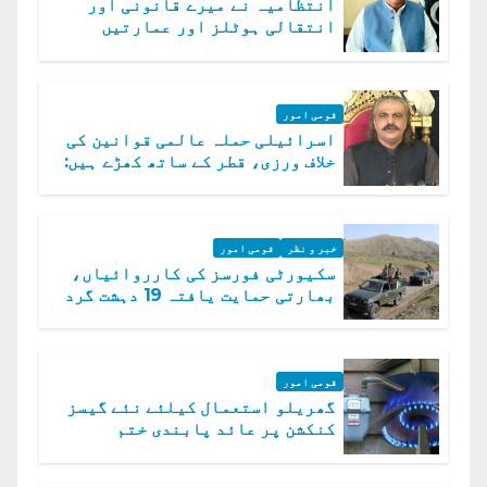
انتظامیہ نے میرے قانونی اور
انتقالی ہوٹلز اور عمارتیں
مسمار کر دیں، ملک صدیق
قومی امور
اسرائیلی حملہ عالمی قوانین کی
خلاف ورزی، قطر کے ساتھ کھڑے ہیں:
دفتر خارجہ
خبر و نظر
قومی امور
سکیورٹی فورسز کی کارروائیاں،
بھارتی حمایت یافتہ 19 دہشت گرد
ہلاک
قومی امور
گھریلو استعمال کیلئے نئے گیسز
کنکشن پر عائد پابندی ختم