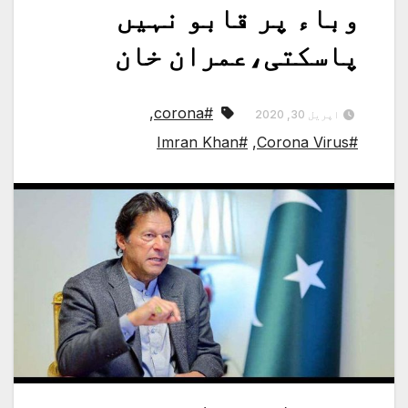
وباء پر قابو نہیں
پاسکتی،عمران خان
,
#corona
اپریل 30, 2020
#Imran Khan
,
#Corona Virus