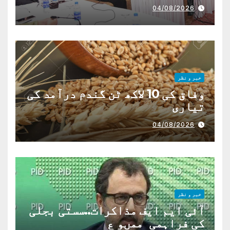
04/08/2026
خبر و نظر
وفاق کی 10 لاکھ ٹن گندم درآمد کی
تیاری
04/08/2026
خبر و نظر
آئی ایم ایف مذاکرات..سستی بجلی
کی فراہمی ممںو ع