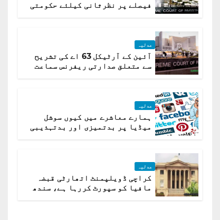
فیصلے پر نظرثانی کیلئے حکومتی
تیار درخواست دائر نہ ہوسکی
عدلیہ
آئین کے آرٹیکل 63 اے کی تشریح
سے متعلق صدارتی ریفرنس سماعت
کیلئے مقرر
عدلیہ
ہمارے معاشرے میں کیوں سوشل
میڈیا پر بدتمیزی اور بدتہذیبی
ہے؟ اسلام آباد ہائیکورٹ
عدلیہ
کراچی ڈویلپمنٹ اتھارٹی قبضہ
مافیا کو سپورٹ کررہا ہے، سندھ
ہائی کورٹ برہم