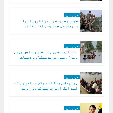
قومی امور
خیبرپختونخوا دو کارروائیا
ں..بھارتی حمایت یافتہ فتنہ
الخوارج کے 31 دہشت گرد ہلاک
قومی امور
ملتان، رحیم یار خان، راجن پور،
وہاڑی میں مزید سیکڑوں دیہات
ڈوب گئے
قومی امور
ہیلپنگ ہینڈ کا سیلاب متاثرین کے
لیے ایک ارب چالیس کروڑ روپے
امداد کا اعلان
قومی امور