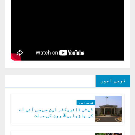
قومی امور
قومی امور
ڈپٹی ڈائریکٹر این سی سی آئی اے
کی بازیابی 3 روز کی مہلت