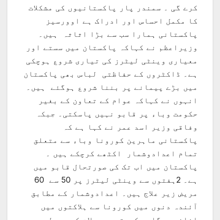
کرے گی ۔ سمندر پار پاکستانیوں کی مشکلات
کا مکمل احساس اور ادراک ہے اوورسیز
پاکستانی ہمارا سب سے بڑا اثاثہ ہیں۔
وزیراعظم نے کہاکہ پاکستان میں سستے اور
معیاری وینٹی لیٹرز کی تیاری شروع ہوچکی
ہے۔ ڈاکٹروں کے حفاظتی لباس بھی پاکستان
میں بڑے پیمانے پر بننا شروع ہوگئے ہیں۔
انہوں نے کہاکہ عوام کے تعاون کے بغیر
حکومت وباء پر قابو نہیں پاسکتی۔ جبکہ
وفاقی وزیر اسد عمر نے کہا ہے کہ
پاکستانی ماہرین کورونا وباء سے متعلق
تمام اعدادوشمار اکٹھے کرچکے ہیں ۔
پاکستان میں اب تک کی صورتحال قابو میں
ہے۔ 2ہفتوں سے وینٹی لیٹرز پر 50 سے 60
مریض زیر علاج ہیں۔ اعدادوشمار کے مطابق
آئندہ دنوں میں کورونا سے ہلاکتوں میں
اضافہ ہوگا۔ حکومتی محصولات کی وصولی میں