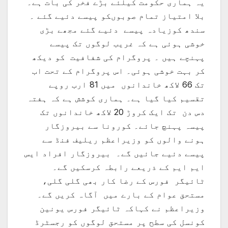
یہ ہماری حکومت کیلئے بڑے فخر کی بات ہے۔
بلا امتیاز تمام صوبوںکو پیسے دئیے گئے ۔
سندھ کوزیادہ پیسے دئیے گئے مجھے بڑی
خوشی ہوئی ہے کہ غریب لوگوں تک پیسے
پہنچے ہیں ۔ پروگرام کی شفافیت کو دیکھ
کر بہت خوشی ہوئی۔ اس پروگرام کے تحت اب
تک 66 لاکھ خاندانوں میں 81 ارب روپے
تقسیم کیا گیا ہے۔ ہماری کوشش ہے کہ ہفتہ
دس دن تک ایک کروڑ 20 لاکھ خاندانوں تک
پیسہ پہنچ جائے۔ کورونا سے بیروزگار
ہونے والوں کو وزیراعظم ریلیف فنڈ سے
پیسے دئیے جائیں گے۔ بیروزگار افراد ایس
ایم ایم کے ذریعے رابطہ کرسکیں گے۔
ٹائیگر فورس کے رضا کار بھی گلی گلی،
مستحق عوام کے بارے میں آگاہ کریں گے۔
وزیراعظم نے کہاکہ ٹائیگر فورس یونین
کونسل کی سطح پر مستحق لوگوں کو رجسٹرڈ