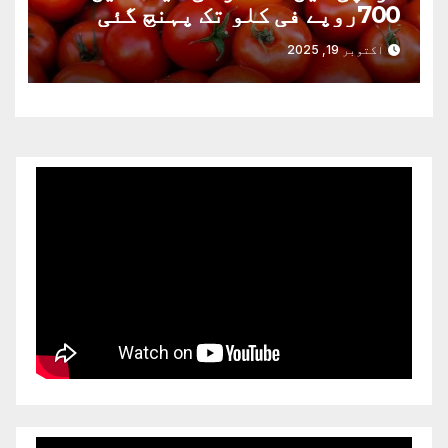
700روپے فی کلو تک پہنچ گئی
اکتوبر 19, 2025