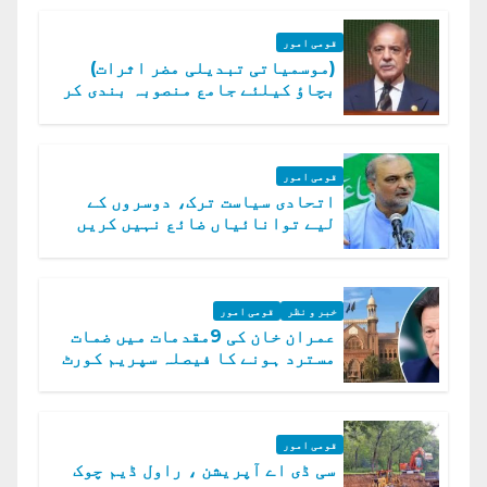
قومی امور
(موسمیاتی تبدیلی مضر اثرات)
بچاؤ کیلئے جامع منصوبہ بندی کر
رہے ہیں: وزیراعظم
قومی امور
اتحادی سیاست ترک، دوسروں کے
لیے توانائیاں ضائع نہیں کریں
گے، حافظ نعیم الرحمن
خبر و نظر
قومی امور
عمران خان کی 9مقدمات میں ضمات
مسترد ہونے کا فیصلہ سپریم کورٹ
میں چیلنج
قومی امور
سی ڈی اے آپریشن ، راول ڈیم چوک