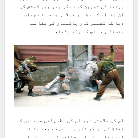
رہنما کی توہین کرنے کی بھر پور کوشش کی۔
ان افراد کے مطابق گیلانی صاحب نے جواب
دیا کہ کشمیر کار پاکستان کی بقا سے
منسلک ہے۔ اس کے رکھ رکھا،
اس کی سلامتی اور اس کی نظریاتی سرحدوں کے
تحفظ کی ان کو فکر ہے۔ اس کے بعد مشرف نے
اپنے فارمولہ کی مخالفت کرنے پر ان کو