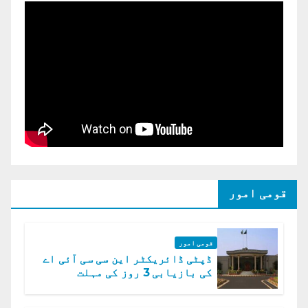
قومی امور
قومی امور
ڈپٹی ڈائریکٹر این سی سی آئی اے
کی بازیابی 3 روز کی مہلت