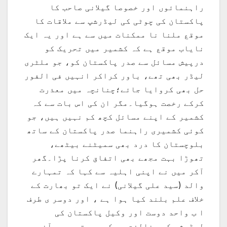
راہنمائوں اور خصوصا گیلانی صاحب کا
پاکستان کی چوٹی کی لیڈرشپ سے ملاقات کا
موقع ملنا نا ممکنات میں سے ہے اور یہ ایک
نایاب موقع ہے کہ کشمیر میں تحریک کو
درپیش مسائل سے صدر پاکستان کو، جو ملٹری
لیڈر بھی تھے، باور کراکر انہیں فی الفور
حل بھی کروایا جائے؛چنانچہ میں معذرت
کرکے رخصت ہوگیا۔مگر ان کی اس بات سے کہ
کشمیر کے اپنے مسائل کچھ کم نہیں ہیں، جو
کوئی کشمیری راہنما صدر پاکستان کے ساتھ
بلوچستان کا درد بھی سمیٹنے بیٹھے،
تھوڑا بہت مجھے بھی اتفاق کرنا پڑا۔گھر
آکر میں نے اپنی اہلیہ سے کہا کہ تمہارے
والد (سید علی گیلانی) نے ایک تو بھارت کے
خلاف علم بلند کیا ہوا ہے ، اور دوسر ی طرف
ا ب واحد دوست اور وکیل پاکستان کی
لیڈرشپ کی مخالفت پر کمر بستہ ہیں۔آخر