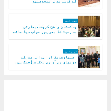
کے قریب مدنی مسجدشہید
قومی امور
پاکستان واضح کرچکا.بھارتی
جارحیت کا بھر پور جواب دیا جائے
گا.سید عاصم منیر
قومی امور
شہبازشریف او ایرانی صدرکے
درمیان ون آن ون ملاقات ( جنگ میں
دو ٹوک حمایت پر اظہار شکریہ)