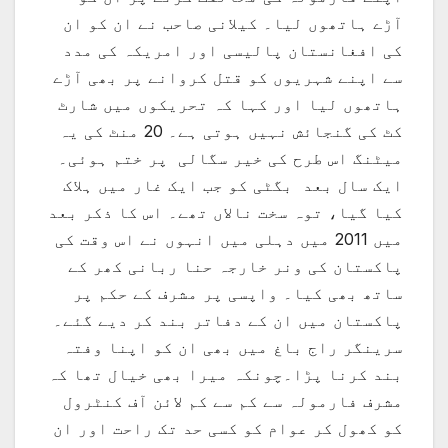
آڑے ہاتھوں لیا۔ کیلانی صاحب نے ان کو ان
کی افغانستان پالیسی اور امریکہ کی مدد
سے اپنے شہریوں کو قتل کروانے پر بھی آڑے
ہاتھوں لیا اور کہا کہ تحریکوں میں شارٹ
کٹ کی گنجائش نہیں ہوتی ہے۔ 20 منٹ کی یہ
میٹنگ اس طرح کی خیر سگالی پر ختم ہوئی۔
ایک سال بعد بگٹی کو جب ایک غار میں ہلاک
کیا گیا، توہ سخت نالاں تھے۔ اس کا ذکر بعد
میں 2011 میں دہلی میں انہوں نے اس وقت کی
پاکستان کی ونر خارجہ حنا ربانی کھر کے
ساتھ بھی کیا۔ واپسی پر مشرف کے حکم پر
پاکستان میں ان کے دفاتر بند کر دیے گئے۔
سرینگر راج باغ میں بھی ان کو اپنا وفتہ
بند کرنا پڑا۔چونکہ میرا بھی خیال تھا کہ
مشرف فارمولہ سے کم سے کم لائن آف کنٹرول
کو کھول کر عوام کو کسی حد تک راحت اور ان