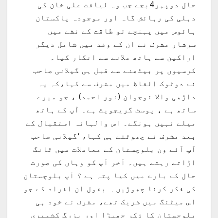
حال دوپہر4بجے جب وہ لیاقت علی خان کی
دہلی کی رہائش گاہ اور موجودہ پاکستان
ہائوس میں پہنچے تو طاقت کے نشے میں
سرشار مشرف نے ان کے وفد میں شامل دیگر
اراکین سے ہاتھ ملانے سے انکار کیا۔
کرسیوں پر بیٹھنے سے قبل ہی گیلانی صاحب
نے دوٹوک الفاظ میں مشرف سے کہا،کہ یہ
داڑھی والا نوجوان (نور احمد) ، جو میرے
ساتھ ہے ، پوسٹ گریجویٹ ہے۔ آپ کے ہاتھ
میلے نہیں ہونگے۔ اس والہانہ استقبال کے
بعد مشرف نے چھوٹتے ہی کہا، ‘گیلانی صاحب
آپ آئے ون بلوچستان کے معاملات میں ٹانگ
اڑاتے رہتے ہیں۔ آخر آپ کو وہاں کی صورت
حال کے بارے میں کیا پتہ ہے ؟ آپ بلوچستان
کی فکر کرنا چھوڑیں۔ بقول ان افراد کے جو
اس میٹنگ میں شریک تھے، مشرف نے خود ہی
بلوچستان کا ذکر چھیڑا اور بزرگ کشمیری