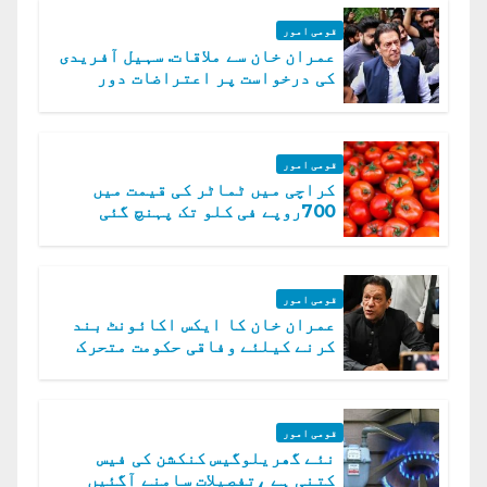
قومی امور
عمران خان سے ملاقات. سہیل آفریدی
کی درخواست پر اعتراضات دور
قومی امور
کراچی میں ٹماٹر کی قیمت میں
700روپے فی کلو تک پہنچ گئی
قومی امور
عمران خان کا ایکس اکائونٹ بند
کرنے کیلئے وفاقی حکومت متحرک
قومی امور
نئے گھریلوگیس کنکشن کی فیس
کتنی ہے ،تفصیلات سامنے آگئیں