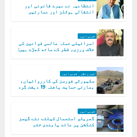
انتظامیہ نے میرے قانونی اور
انتقالی ہوٹلز اور عمارتیں
مسمار کر دیں، ملک صدیق
قومی امور
اسرائیلی حملہ عالمی قوانین کی
خلاف ورزی، قطر کے ساتھ کھڑے ہیں:
دفتر خارجہ
خبر و نظر
قومی امور
سکیورٹی فورسز کی کارروائیاں،
بھارتی حمایت یافتہ 19 دہشت گرد
ہلاک
قومی امور
گھریلو استعمال کیلئے نئے گیسز
کنکشن پر عائد پابندی ختم