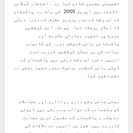
تفصیلی مضمون شائع کیا ہے ۔ افتخار گیلانی
لکھتے ہیں اپریل 2005 کی بات ہے۔پاکستان
کے اس وقت کے صدر پرویز مشرف کے دورہ دہلی
کا اعلان ہوچکا تھا۔ چونکہ امن کوششیں
عروج پر تھیں، بھارتی حکومت اور
پاکستانی ہائی کمیشن دورہ کو کامیاب
بنانے کی ہر ممکن کوششیں کررہے تھے۔
انہیں دنوں اس وقت دہلی میں پاکستان کے
ڈپٹی ہائی کمشنر مرحوم منور سعید بھٹی نے
مجھے فون کیا۔
بھٹی صاحب وضع داری رواداری اور معاملات
کو سلجھانے کے حوالے سے دہلی میں ڈیوٹی
دے چکے ، پاکستان کے مقبول ترین سفارت
کاررہے ہیں۔فون پر انہوں نے ملاقات کی