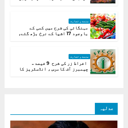
ہیں قائمہ کمیٹی میں انکشاف
صنعت و تجارت
مہنگائی کی شرح میں کمی کے
باوجود 17 اشیا کے نرخ بڑھ گئے،
ادارہ شماریات
صنعت و تجارت
افراط زر کی شرح 9 فیصد ..
چیمبرز آف کامرس ، انڈسٹریز کا
شرح سود میں کمی کا مطالبہ
عدلیہ