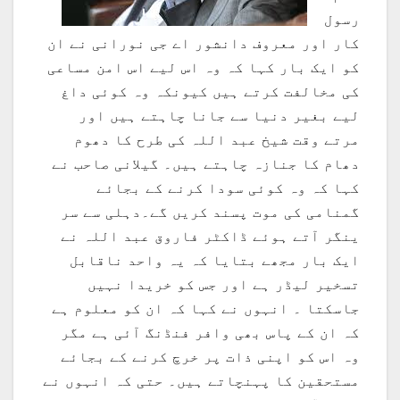
رسول
کار اور معروف دانشور اے جی نورانی نے ان
کو ایک بار کہا کہ وہ اس لیے اس امن مساعی
کی مخالفت کرتے ہیں کیونکہ وہ کوئی داغ
لیے بغیر دنیا سے جانا چاہتے ہیں اور
مرتے وقت شیخ عبد اللہ کی طرح کا دھوم
دھام کا جنازہ چاہتے ہیں۔ گیلانی صاحب نے
کہا کہ وہ کوئی سودا کرنے کے بجائے
گمنامی کی موت پسند کریں گے۔دہلی سے سر
ینگر آتے ہوئے ڈاکٹر فاروق عبد اللہ نے
ایک بار مجھے بتایا کہ یہ واحد ناقابل
تسخیر لیڈر ہے اور جس کو خریدا نہیں
جاسکتا ۔ انہوں نے کہا کہ ان کو معلوم ہے
کہ ان کے پاس بھی وافر فنڈنگ آئی ہے مگر
وہ اس کو اپنی ذات پر خرچ کرنے کے بجائے
مستحقین کا پہنچاتے ہیں۔ حتی کہ انہوں نے