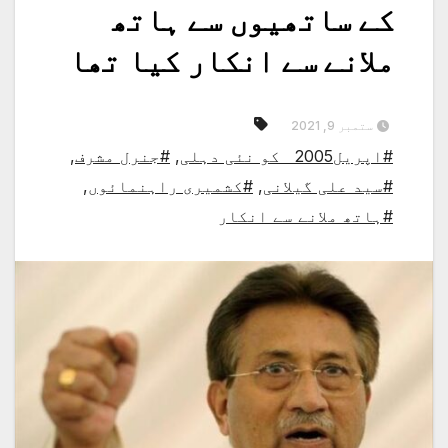
کے ساتھیوں سے ہاتھ
ملانے سے انکار کیا تھا
ستمبر 9, 2021
#اپریل2005 کو نئی دہلی
,
#جنرل مشرف
,
#سید علی گیلانی
,
#کشمیری راہنمائوں
,
#ہاتھ ملانے سے انکار