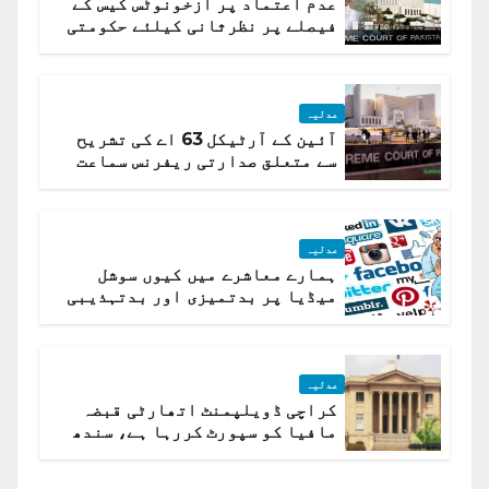
عدم اعتماد پر ازخونوٹس کیس کے
فیصلے پر نظرثانی کیلئے حکومتی
تیار درخواست دائر نہ ہوسکی
عدلیہ
آئین کے آرٹیکل 63 اے کی تشریح
سے متعلق صدارتی ریفرنس سماعت
کیلئے مقرر
عدلیہ
ہمارے معاشرے میں کیوں سوشل
میڈیا پر بدتمیزی اور بدتہذیبی
ہے؟ اسلام آباد ہائیکورٹ
عدلیہ
کراچی ڈویلپمنٹ اتھارٹی قبضہ
مافیا کو سپورٹ کررہا ہے، سندھ
ہائی کورٹ برہم