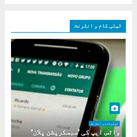
ٹیلی کام و انٹرنٹ
ٹیلی کام و انٹرنٹ
واٹس ایپ کی ’سبسکرپشن پلان‘