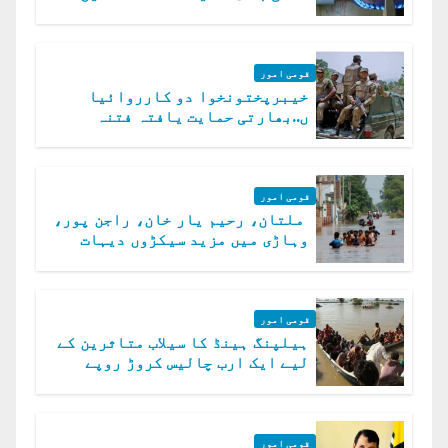
قومی امور
خیبرپختونخوا دو کارروائیا
ں..بھارتی حمایت یافتہ فتنہ
الخوارج کے 31 دہشت گرد ہلاک
قومی امور
ملتان، رحیم یار خان، راجن پور،
وہاڑی میں مزید سیکڑوں دیہات
ڈوب گئے
قومی امور
ہیلپنگ ہینڈ کا سیلاب متاثرین کے
لیے ایک ارب چالیس کروڑ روپے
امداد کا اعلان
قومی امور