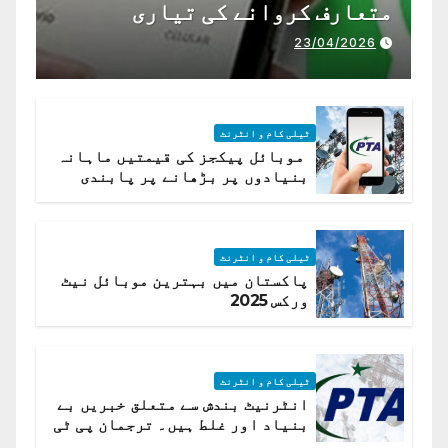
متعارف کروانے کی تیاری
23/04/2026
ٹیلی کام و انٹرنٹ
موبائل پیکجز کی قیمتیں ماہانہ
بنیادوں پر بڑھانے پر پابندی
ٹیلی کام و انٹرنٹ
پاکستان میں بہترین موبائل نیٹ
ورکس 2025
ٹیلی کام و انٹرنٹ
انٹرنیٹ بندش سے متعلق خبریں بے
بنیاد اور غلط ہیں۔ ترجمان پی ٹی
اے