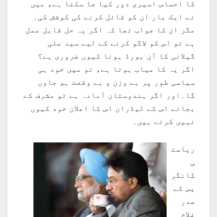
کا احساس اسیری دور کیا جا سکتا ہے، میں
نے ایک بار ان کو قائل کرنے کی کوشش کی۔
مگر ان کا جواب تھا کہ اگر یہ حل قابل عمل
ہے تو اس کو لاگو کرنے کے لیے سید علی
گیلانی کا آن بورڈ ہونا کیوں ضروری ہے؟
اگر یہ کا میاب ہوتا ہے، تو میں خود ہی
سیاسی طور پر بے وزن و بے وقعت ہو جاوں
گا۔اور اگر ہندوستان آمادہ ہے تو مشرف کے
بجائے اس کے لیڈران اس کا اعلان خود کیوں
نہیں کرتے ہیں۔
ریاست
ی
کانگر
یس کے
صدر
غلام