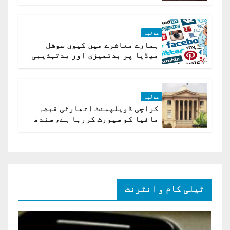
کیلئے مقرر
عدلیہ
ہمارے معاشرے میں کیوں سوشل
میڈیا پر بدتمیزی اور بدتہذیبی
ہے؟ اسلام آباد ہائیکورٹ
عدلیہ
کراچی ڈویلپمنٹ اتھارٹی قبضہ
مافیا کو سپورٹ کررہا ہے، سندھ
ہائی کورٹ برہم
ٹیلی کام و انٹرنٹ