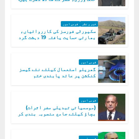
دفتر خارجہ
خبر و نظر
قومی امور
سکیورٹی فورسز کی کارروائیاں،
بھارتی حمایت یافتہ 19 دہشت گرد
ہلاک
قومی امور
گھریلو استعمال کیلئے نئے گیسز
کنکشن پر عائد پابندی ختم
قومی امور
(موسمیاتی تبدیلی مضر اثرات)
بچاؤ کیلئے جامع منصوبہ بندی کر
رہے ہیں: وزیراعظم
قومی امور