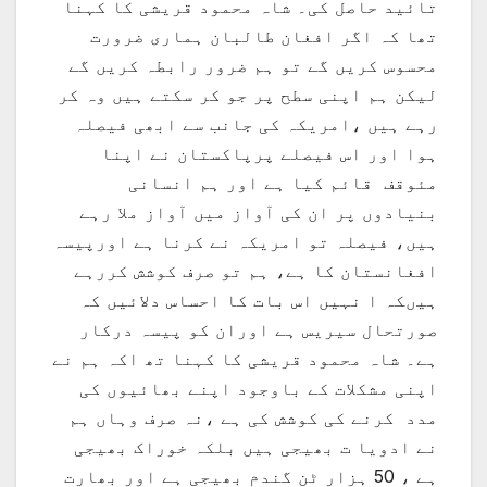
تائید حاصل کی۔ شاہ محمود قریشی کا کہنا
تھا کہ اگر افغان طالبان ہماری ضرورت
محسوس کریں گے تو ہم ضرور رابطہ کریں گے
لیکن ہم اپنی سطح پر جو کر سکتے ہیں وہ کر
رہے ہیں ،امریکہ کی جانب سے ابھی فیصلہ
ہوا اور اس فیصلے پرپاکستان نے اپنا
مئوقف قائم کیا ہے اور ہم انسانی
بنیادوں پر ان کی آواز میں آواز ملا رہے
ہیں، فیصلہ تو امریکہ نے کرنا ہے اورپیسہ
افغانستان کا ہے، ہم تو صرف کوشش کررہے
ہیںکہ ا نہیں اس بات کا احساس دلائیں کہ
صورتحال سیریس ہے اوران کو پیسہ درکار
ہے۔ شاہ محمود قریشی کا کہنا تھ اکہ ہم نے
اپنی مشکلات کے باوجود اپنے بھائیوں کی
مدد کرنے کی کوشش کی ہے ،نہ صرف وہاں ہم
نے ادویا ت بھیجی ہیں بلکہ خوراک بھیجی
ہے ، 50 ہزار ٹن گندم بھیجی ہے اور بھارت