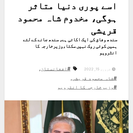
اسے پوری دنیا متاثر
ہوگی، مخدوم شاہ محمود
قریشی
سندھ وفاق کی ایک اکائی ہے، سندھ جانے کے لئے
ہمیں کوئی روک نہیں سکتا،وزیرخارجہ کا
انٹرویو
#افغانستان
,
فروری 15, 2022
#شاہ محمود قریشی
,
#وزیرخارجہ کا انٹرویو