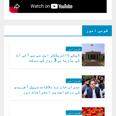
قومی امور
قومی امور
ڈپٹی ڈائریکٹر این سی سی آئی اے
کی بازیابی 3 روز کی مہلت
قومی امور
عمران خان سے ملاقات. سہیل آفریدی
کی درخواست پر اعتراضات دور
قومی امور