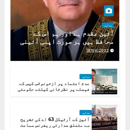
عدلیہ
آئین مقدم ہے اور ہم اس کے
محافظ ہیں ہر صورت اپنی آئینی
ذمہ داری ادا کرینگے ، چیف
18/04/2022
جسٹس پاکستان
عدلیہ
عدم اعتماد پر ازخونوٹس کیس کے
فیصلے پر نظرثانی کیلئے حکومتی
تیار درخواست دائر نہ ہوسکی
عدلیہ
آئین کے آرٹیکل 63 اے کی تشریح
سے متعلق صدارتی ریفرنس سماعت