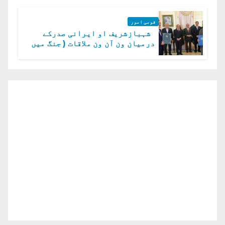
قومی امور
شہبازشریف او ایرانی صدرکے
درمیان ون آن ون ملاقات ( جنگ میں
دو ٹوک حمایت پر اظہار شکریہ)