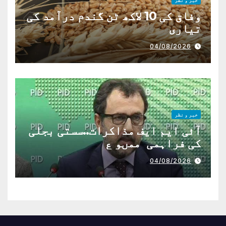
خبر و نظر
وفاق کی 10 لاکھ ٹن گندم درآمد کی
تیاری
04/08/2026
خبر و نظر
آئی ایم ایف مذاکرات..سستی بجلی
کی فراہمی ممںو ع
04/08/2026