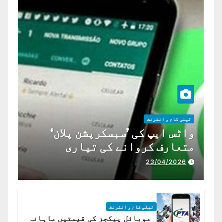
ٹیلی کام و انٹرنٹ
واٹس ایپ کی ’سبسکرپشن پلان‘
متعارف کروانے کی تیاری
23/04/2026
ٹیلی کام و انٹرنٹ
موبائل پیکجز کی قیمتیں ماہانہ