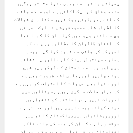
پھیلتی ہے تو اسے پوری دنیا متاثر ہوگی،
سندھ وفاق کی ایک اکائی ہے اورسندھ جانے
کے لئے ہمیںکوئی روک نہیں سکتا ۔ان خیالات
کا اظہار شاہ محمودقریشی نے ایک نجی ٹی
وی سے انٹر ویو میں کیا۔ ان کا کہنا تھا
کہ افغان طالبان کا مطالبہ یہی ہے کہ
امریکہ کی جانب سے فریز کیا گیا پیسہ
ہمارے سینٹر ل بینک کاہے ااور یہ ذخائر
ہیں اور یہ افغانستان کے لوگوں پر خرچ
ہونے چاہیں اورہماری اشد ضرورت بھی ہے
اور دنیا بھی اس با ت کا اعتراف کر رہی ہے
کہ وہاں حالات سنگین ہیں، ہسپتالوں میں
ادویات نہیں ہے، اساتذہ کو تنخواہیں
دینے کیلئے پیسے نہیں ہیں اور غذائی ہے
اورپریشانیاں ہیں،پاکستان کا تو یہی
موقف رہا ہے کہ ان کی مدد کی جائے تاکہ
افغاستان معاشی تباہی سے بچ سکے اور ان