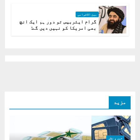
بین الاقوامی
گرام ایئربیس تو دور ہم ایک انچ
بھی امریکا کو نہیں دیں گے:
افغانستان کا دو ٹوک مؤقف
مزید
خبر و نظر