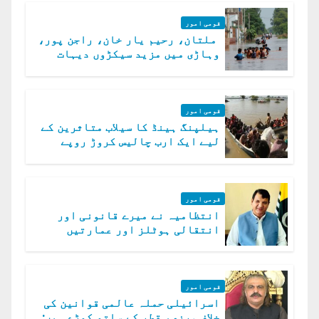
قومی امور
ملتان، رحیم یار خان، راجن پور،
وہاڑی میں مزید سیکڑوں دیہات
ڈوب گئے
قومی امور
ہیلپنگ ہینڈ کا سیلاب متاثرین کے
لیے ایک ارب چالیس کروڑ روپے
امداد کا اعلان
قومی امور
انتظامیہ نے میرے قانونی اور
انتقالی ہوٹلز اور عمارتیں
مسمار کر دیں، ملک صدیق
قومی امور
اسرائیلی حملہ عالمی قوانین کی
خلاف ورزی، قطر کے ساتھ کھڑے ہیں: