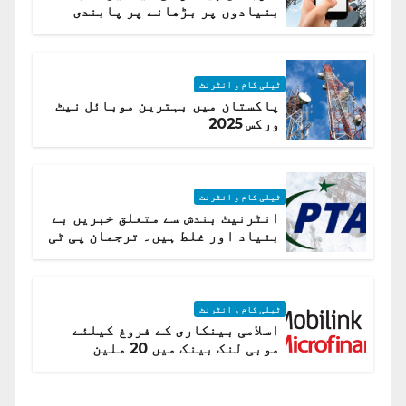
بنیادوں پر بڑھانے پر پابندی
ٹیلی کام و انٹرنٹ
پاکستان میں بہترین موبائل نیٹ
ورکس 2025
ٹیلی کام و انٹرنٹ
انٹرنیٹ بندش سے متعلق خبریں بے
بنیاد اور غلط ہیں۔ ترجمان پی ٹی
اے
ٹیلی کام و انٹرنٹ
اسلامی بینکاری کے فروغ کیلئے
موبی لنک بینک میں 20 ملین
امریکی ڈالر کی سرمایہ کاری