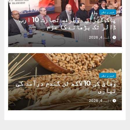
خبر و نظر
پاک ایران دوطرفہ تجارت 10 ارب
ڈالر تک بڑھانے کا عزم
اگست 4, 2026
خبر و نظر
وفاق کی 10 لاکھ ٹن گندم درآمد کی
تیاری
اگست 4, 2026