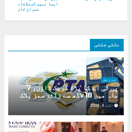
ایسا نہیں کرسکتا،
نیویگیشن
عمران خان
ملتی جلتی
خبر و نظر
پی ٹی اے کا بڑا کریک ڈاؤن، 7
ماہ میں 18 لاکھ سے زائد سمز بلاک
اگست 4, 2026