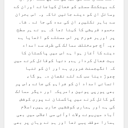
کے بینکنگ سسٹم کو فعال کیاجائے اوران کے
وسائل ان کو دیئے جائیں تاکہ وہ اس بحران
سے باہر نکلیں، ان کی مدد کی جا ئے ۔ شاہ
محمود قریشی کا کہنا تھا کہ ہم نے ہر سطح
پر اورہر فورم پر اس مسئلے کو اٹھایا ہے
،یہ آج جومختلف ممالک کی طرف سے امداد
دینے کا آغاز ہوا ہے اس میں پاکستان کا
بہت فعال کردار ہے، دنیا کوقائل کرنے میں
کہ انگیجمنٹ ضروری ہے اور ان کو تنہا
چھوڑ دینا سب کے لئے نقصان دہ ہو گا،
انسانی امداد ان کو فراہم کی جائے ،اس پر
بھی یورپی یونین ،امریکہ اور دیگر ممالک
کو کائل کرنے میں پاکستان نے پوری کوشش
کی ہے اور ہماری کوششیں جاری ہیں،اسلام
آباد میںہونے ولاے اوآئی سی اجلاس میں بھی
ہمارا موقف یہی تھا اور ہم نے وہاں پر بھی