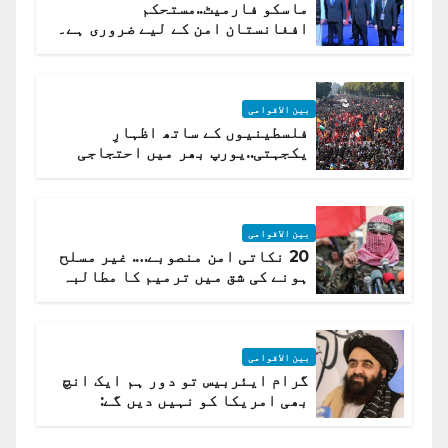
ماسکو فارمیٹ..مستحکم
افغانستان امن کے لیے ضروری ہے۔
(روسی وزیرِ خارجہ )
بین الاقوامی
فلسطینیوں کے ساتھ اظہارِ
یکجہتی..یورپ بھر میں احتجاجی
لہر پھیل گئی
بین الاقوامی
20 نکاتی امن منصوبے…. غیر مسلح
ہونے کی شق میں ترمیم کا مطالبہ
بین الاقوامی
گرام ایئربیس تو دور ہم ایک انچ
بھی امریکا کو نہیں دیں گے:
افغانستان کا دو ٹوک مؤقف