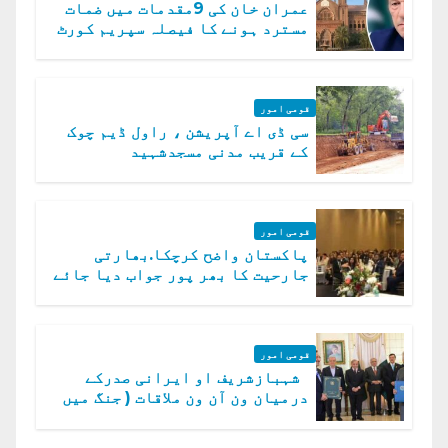
عمران خان کی 9مقدمات میں ضمات
مسترد ہونے کا فیصلہ سپریم کورٹ
میں چیلنج
قومی امور
سی ڈی اے آپریشن ، راول ڈیم چوک
کے قریب مدنی مسجدشہید
قومی امور
پاکستان واضح کرچکا.بھارتی
جارحیت کا بھر پور جواب دیا جائے
گا.سید عاصم منیر
قومی امور
شہبازشریف او ایرانی صدرکے
درمیان ون آن ون ملاقات ( جنگ میں
دو ٹوک حمایت پر اظہار شکریہ)