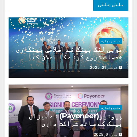
ملتی جلتی
صنعت و تجارت
موبی لنک بینک نے اسلامی بینکاری
خدمات شروع کرنے کا اعلان کیا
ہے،
نومبر 21, 2025
صنعت و تجارت
پیونیر(Payoneer) نے میزان
بینک کے ساتھ شراکت داری
مارچ 6, 2025