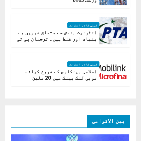
ٹیلی کام و انٹرنٹ
انٹرنیٹ بندش سے متعلق خبریں بے
بنیاد اور غلط ہیں۔ ترجمان پی ٹی
اے
ٹیلی کام و انٹرنٹ
اسلامی بینکاری کے فروغ کیلئے
موبی لنک بینک میں 20 ملین
امریکی ڈالر کی سرمایہ کاری
بین الاقوامی