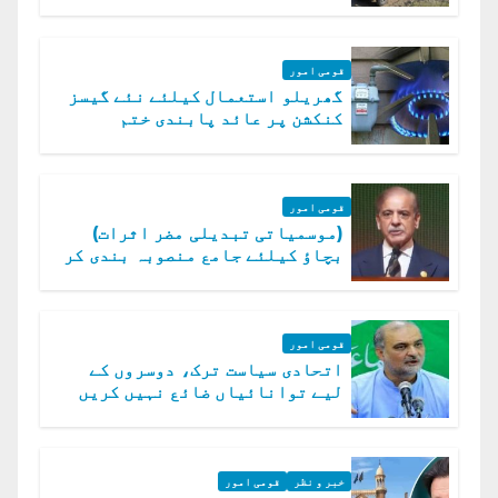
ہلاک
قومی امور
گھریلو استعمال کیلئے نئے گیسز
کنکشن پر عائد پابندی ختم
قومی امور
(موسمیاتی تبدیلی مضر اثرات)
بچاؤ کیلئے جامع منصوبہ بندی کر
رہے ہیں: وزیراعظم
قومی امور
اتحادی سیاست ترک، دوسروں کے
لیے توانائیاں ضائع نہیں کریں
گے، حافظ نعیم الرحمن
خبر و نظر
قومی امور