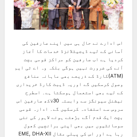
اس ادارے نے حال ہی میں اپنے صارفین کی
آسانی کے لیے ڈیجیٹلائزڈ خدمات کا آغاز
کردیا ہے اب صارفین کو مراکز قومی بچت
آنے کی ضرورت نہیں ہوگی بلکہ وہ اے ٹی ایم
(ATM)کارڈ کے ذریعے بھی ماہانہ منافع
وصول کرسکیں گے اوریہ ڈیبٹ کارڈ خریداری
کے لیے بھی استعمال ہوسکتا ہے۔ اسطرح
نیشنل سیونگز سے وابستہ 30لاکھ صارفین اس
سروس سے استفادہ کرسکیں گے۔ ادارہ قومی
بچت ایک قدم آگے بڑھتے ہوئے لاہور کی نئی
سوسائٹیوں میں بھی اپنی برانچیں کھول
رہا ہے اور اس کی پہلی مثال EME, DHA-XII