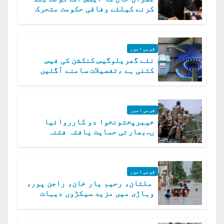
کرنے کیلئے وفاقی حکومت متحرک
قومی امور
نئے گھریلوگیس کنکشن کی فیس
کتنی ہے ،تفصیلات سامنے آگئیں
قومی امور
خیبرپختونخوا دو کارروائیا
ں..بھارتی حمایت یافتہ فتنہ
الخوارج کے 31 دہشت گرد ہلاک
قومی امور
ملتان، رحیم یار خان، راجن پور،
وہاڑی میں مزید سیکڑوں دیہات
ڈوب گئے