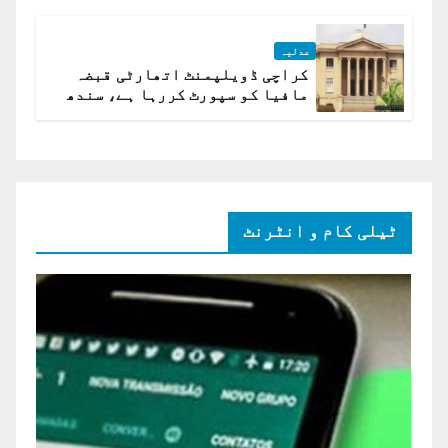
عدلیہ
کراچی ڈویلپمنٹ اتھارٹی قبضہ
مافیا کو سپورٹ کررہا ہے، سندھ
ہائی کورٹ برہم
ٹیلی کام و انٹرنٹ