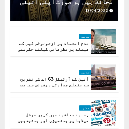
محافظ ہیں ہر صورت اپنی آئینی
ذمہ داری ادا کرینگے ، چیف
18/04/2022
جسٹس پاکستان
عدلیہ
عدم اعتماد پر ازخونوٹس کیس کے
فیصلے پر نظرثانی کیلئے حکومتی
تیار درخواست دائر نہ ہوسکی
عدلیہ
آئین کے آرٹیکل 63 اے کی تشریح
سے متعلق صدارتی ریفرنس سماعت
کیلئے مقرر
عدلیہ
ہمارے معاشرے میں کیوں سوشل
میڈیا پر بدتمیزی اور بدتہذیبی
ہے؟ اسلام آباد ہائیکورٹ