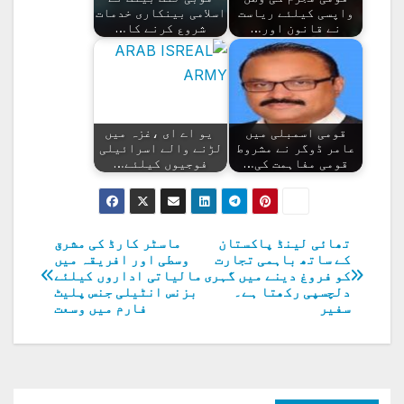
واپسی کیلئے ریاست
اسلامی بینکاری خدمات
نے قانون اور…
شروع کرنے کا…
قومی اسمبلی میں
یو اے ای ،غزہ میں
عامر ڈوگر نے مشروط
لڑنے والے اسرائیلی
قومی مفاہمت کی…
فوجیوں کیلئے…
تھائی لینڈ پاکستان
ماسٹر کارڈ کی مشرق
پوسٹوں
کے ساتھ باہمی تجارت
وسطی اور افریقہ میں
کو فروغ دینے میں گہری
مالیاتی اداروں کیلئے
کی
دلچسپی رکھتا ہے۔
بزنس انٹیلی جنس پلیٹ
سفیر
فارم میں وسعت
نیویگیشن