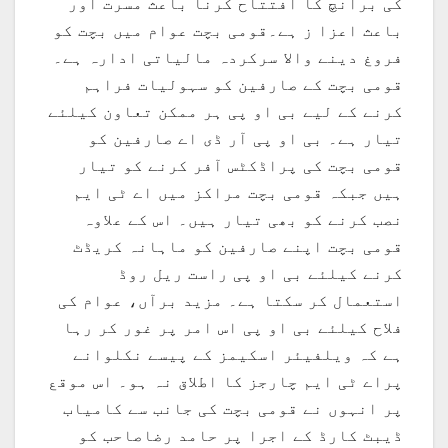
کی برانچ کا افتتاح کرنا باعث مسرت اور
باعث اعزا ز ہے۔قومی بچت عوام میں بچت کو
فروغ دینے والا سرکردہ مالیاتی ادارہ ہے۔
قومی بچت کے صارفین کو سہولیات فراہم
کرنے کے لیے بی او پی ہر ممکن تعاون کیلئے
تیار ہے۔ بی او پی آر ڈی اے صارفین کو
قومی بچت کی پراڈکٹس آفر کرنے کو تیار
ہیں جبکہ قومی بچت مراکز میں اے ٹی ایم
نصب کرنے کو بھی تیار ہیں۔ اس کے علاوہ
قومی بچت اپنے صارفین کو ماہانہ کریڈٹ
کرنے کیلئے بی او پی راست ریل روڈ
استعمال کر سکتا ہے۔ مزید برآں، عوام کی
فلاح کیلئے بی او پی اس امر پر غور کر رہا
ہے کہ ویلفیئر اسکیمز کے پیسے نکلوانے
پراے ٹی ایم چارجز کا اطلاق نہ ہو۔ اس موقع
پر انہوں نے قومی بچت کی جانب سے کامیاب
ڈیبٹ کارڈ کے اجرا پر حامد رضاصاحب کو