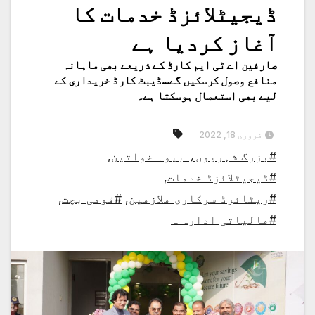
ڈیجیٹلائزڈ خدمات کا
آغاز کردیا ہے
صارفین اے ٹی ایم کارڈ کے ذریعے بھی ماہانہ
منافع وصول کرسکیں گے...ڈیبٹ کارڈ خریداری کے
لیے بھی استعمال ہوسکتا ہے۔
فروری 18, 2022
#بزرگ شہریوں، بیوہ خواتین
,
#ڈیجیٹلائزڈ خدمات
,
#ریٹائرڈ سرکاری ملازمین
,
#قومی بچت
,
#مالیاتی ادارہ ہ