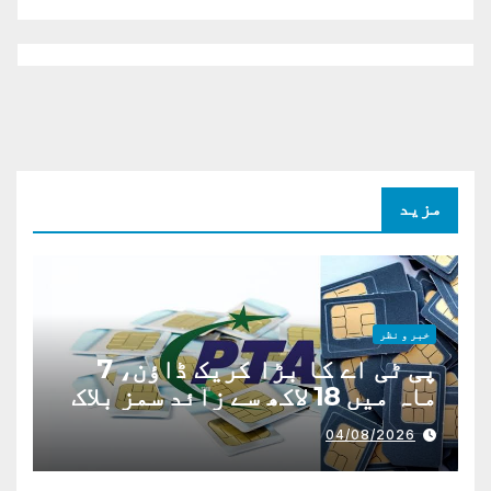
مزید
خبر و نظر
پی ٹی اے کا بڑا کریک ڈاؤن، 7
ماہ میں 18 لاکھ سے زائد سمز بلاک
04/08/2026