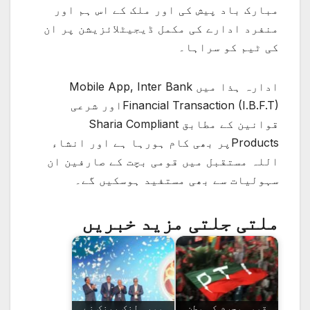
مبارک باد پیش کی اور ملک کے اس ہم اور
منفرد ادارے کی مکمل ڈیجیٹلائزیشن پر ان
کی ٹیم کو سراہا۔
ادارہ ہذا میں Mobile App, Inter Bank
Financial Transaction (I.B.F.T)اور شرعی
قوانین کے مطابق Sharia Compliant
Productsپر بھی کام ہورہا ہے اور انشاء
اللہ مستقبل میں قومی بچت کے صارفین ان
سہولیات سے بھی مستفید ہوسکیں گے۔
ملتی جلتی مزید خبریں
قومی مجرم کی وطن
موبی لنک بینک نے