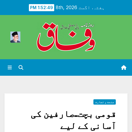
Ski
ہفتہ. اگست 8th, 2026
1:52:51 PM
t
conten
صنعت و تجارت
قومی بچت..صارفین کی
آسانی کے لیے