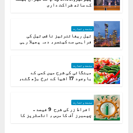
کے ساتھ شراکت داری
صنعت و تجارت
تیل ریفائنرئیز ناقص تیل کی
فراہمی سے کینسر، دمہ پھیلا رہی
ہیں قائمہ کمیٹی میں انکشاف
صنعت و تجارت
مہنگائی کی شرح میں کمی کے
باوجود 17 اشیا کے نرخ بڑھ گئے،
ادارہ شماریات
صنعت و تجارت
افراط زر کی شرح 9 فیصد ..
چیمبرز آف کامرس ، انڈسٹریز کا
شرح سود میں کمی کا مطالبہ