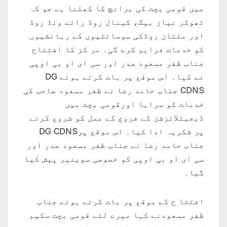
میں قومی بچت کی برانچ کا کھلنا ہے جو کہ
ٹھوکر نیاز بیگ، کینال روڈ رائے ونڈ روڈ
اور ملتان روڈکی سوسائٹیوں کے رہائشیوں
کو خدمات فراہم کرے گی۔ مر کز کا افتتاح
جناب ظفر مسعود صدر اور سی ای او بی اوپی
نے کیا۔ اس موقع پر بات کرتے ہوئے DG
CDNS جناب حامد رضا نے ظفر مسعود صاحب کی
خدمات کو سراہا اورقومی بچت میں
ڈیجیٹلائزشن کے فروغ کے عمل کو شروع کرنے
پر شکریہ ادا کیا۔ اس موقع پرDG CDNS
جناب حامد رضا نے جناب ظفر مسعود صدر اور
سی ای او بی اوپی کو خصوصی سوینیر پیش کیا
گیا۔
افتتا ح کے موقع پر بات کرتے ہوئے جناب
ظفر مسعودنے کہا میرے لئے قومی بچت سکیم