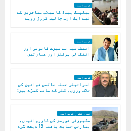
قومی امور
ہیلپنگ ہینڈ کا سیلاب متاثرین کے
لیے ایک ارب چالیس کروڑ روپے
امداد کا اعلان
قومی امور
انتظامیہ نے میرے قانونی اور
انتقالی ہوٹلز اور عمارتیں
مسمار کر دیں، ملک صدیق
قومی امور
اسرائیلی حملہ عالمی قوانین کی
خلاف ورزی، قطر کے ساتھ کھڑے ہیں:
دفتر خارجہ
خبر و نظر
قومی امور
سکیورٹی فورسز کی کارروائیاں،
بھارتی حمایت یافتہ 19 دہشت گرد