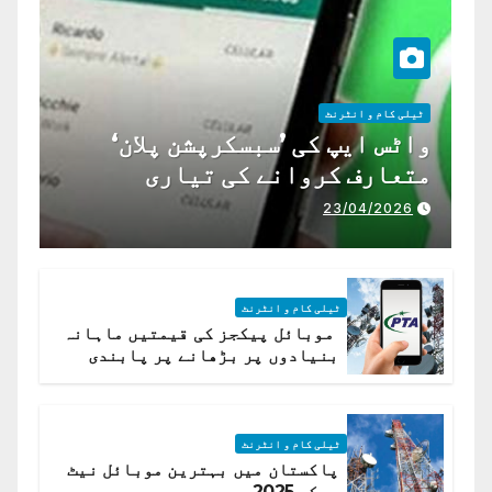
ٹیلی کام و انٹرنٹ
واٹس ایپ کی ’سبسکرپشن پلان‘
متعارف کروانے کی تیاری
23/04/2026
ٹیلی کام و انٹرنٹ
موبائل پیکجز کی قیمتیں ماہانہ
بنیادوں پر بڑھانے پر پابندی
ٹیلی کام و انٹرنٹ
پاکستان میں بہترین موبائل نیٹ
ورکس 2025