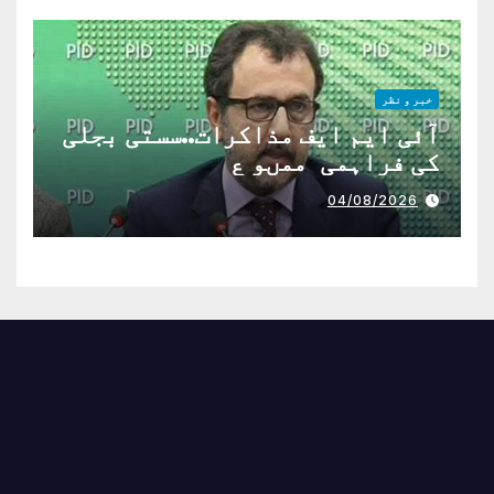
خبر و نظر
آئی ایم ایف مذاکرات..سستی بجلی
کی فراہمی ممںو ع
04/08/2026