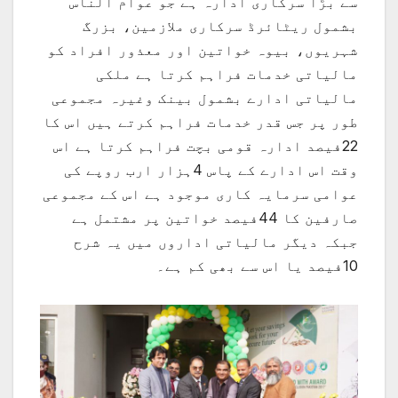
سے بڑا سرکاری ادارہ ہے جو عوام الناس
بشمول ریٹائرڈ سرکاری ملازمین، بزرگ
شہریوں، بیوہ خواتین اور معذور افراد کو
مالیاتی خدمات فراہم کرتا ہے ملکی
مالیاتی ادارے بشمول بینک وغیرہ مجموعی
طور پر جس قدر خدمات فراہم کرتے ہیں اس کا
22فیصد ادارہ قومی بچت فراہم کرتا ہے اس
وقت اس ادارے کے پاس 4ہزار ارب روپے کی
عوامی سرمایہ کاری موجود ہے اس کے مجموعی
صارفین کا 44فیصد خواتین پر مشتمل ہے
جبکہ دیگر مالیاتی اداروں میں یہ شرح
10فیصد یا اس سے بھی کم ہے۔