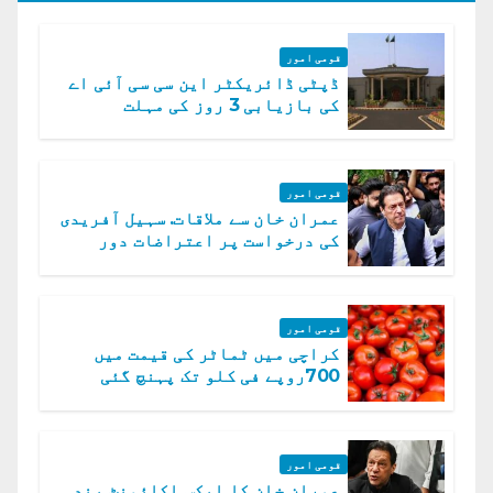
قومی امور
ڈپٹی ڈائریکٹر این سی سی آئی اے
کی بازیابی 3 روز کی مہلت
قومی امور
عمران خان سے ملاقات. سہیل آفریدی
کی درخواست پر اعتراضات دور
قومی امور
کراچی میں ٹماٹر کی قیمت میں
700روپے فی کلو تک پہنچ گئی
قومی امور
عمران خان کا ایکس اکائونٹ بند