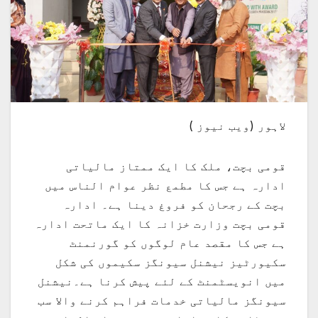
لاہور (ویب نیوز )
قومی بچت، ملک کا ایک ممتاز مالیاتی
ادارہ ہے جس کا مطمع نظر عوام الناس میں
بچت کے رجحان کو فروغ دینا ہے۔ ادارہ
قومی بچت وزارت خزانہ کا ایک ماتحت ادارہ
ہے جس کا مقصد عام لوگوں کو گورنمنٹ
سکیورٹیز نیشنل سیونگز سکیموں کی شکل
میں انویسٹمنٹ کے لئے پیش کرنا ہے۔نیشنل
سیونگز مالیاتی خدمات فراہم کرنے والا سب