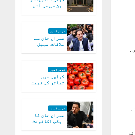
این سی سی آئی
اے کی بازیابی 3
روز کی مہلت
قومی امور
عمران خان سے
ملاقات. سہیل
ں،
آفریدی کی
درخواست پر
اعتراضات دور
قومی امور
کراچی میں
ٹماٹر کی قیمت
میں 700روپے فی
کلو تک پہنچ گئی
ول پلازہ
قومی امور
عمران خان کا
 سے درخانہ تک موٹروے ایم 3،
ایکس اکائونٹ
بند کرنے کیلئے
کر
وفاقی حکومت