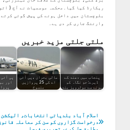
ریکارڈ کیا گیا۔محکمہ موسمیات نے آج ( اتو
بلوچستان میں داخل ہونے کی پیش گوئی کرتے ہ
وارننگ جاری کر دی ہے۔
ملتی جلتی مزید خبریں
پنجاب میں دھند کے
مالی بحران ،پی آئی
پی آئی 
ڈیرے: حدِ نگاہ کم
اے کی 25 پروازیں
ہونے سے موٹرویز بند
منسوخ
پرواز
اسلام آباد بلدیاتی انتخابات، الیکشن 
پوسٹوں
درخواست گزاروں کو سن کر معاملہ قانون
کی
مطابق حل کرے، تحریری فیصلہ