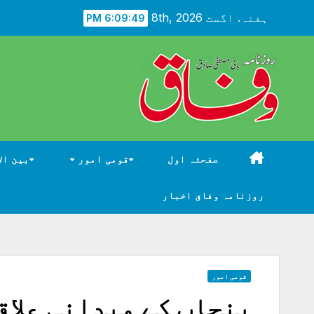
Ski
ہفتہ. اگست 8th, 2026
6:09:50 PM
t
conten
صفحئہ اول
قومی امور
بین ال
روزنامہ وفاق اخبار
قومی امور
پنجاب کے میدانی علاق