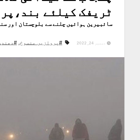
ٹریفک کیلئے بند،پرو
سائبیرین ہوائیں چلنے سے بلوچستان اور سند
#پروازیں منسوخ
,
#دھند
,
دسمبر 24, 2022