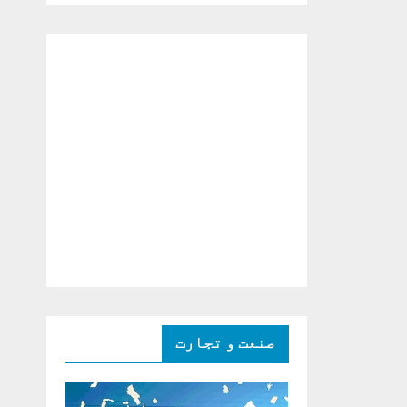
دو ٹوک حمایت پر
اظہار شکریہ)
صنعت و تجارت