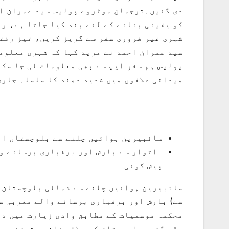
دی گئیں۔ترجمان موٹروے پولیس سید عمران اح
کو یقینی بنانے کے لئے بند کیا جاتا ہے، رو
شہری غیر ضروری سفر سے گریز کریں، تیز رفت
پولیس ہم سفر ایپ سے بھی معلومات لی جا سک
میدانی علاقوں میں شدید دھند کا سلسلہ جاری
سائبیرین ہوائیں چلنے سے بلوچستان اور
اتوار سے بارش اور برفباری برسانے وا
پیش گوئی
سائبیرین ہوائیں چلنے سے شمالی بلوچستان ا
سے) بارش اور برفباری برسانے والے مغربی س