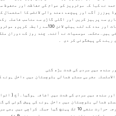
مد نے کہا کہ موٹرویز کو عوام کی حفاظت اور محفوظ س
ڈ یوزرز آگے اور پیچھے دھند والی لائٹس کا استعمال ک
اری سے پرہیز کریں اور اگلی گاڑی سے مناسب فاصلہ رکھ
سید عمران احمد نے مزید کہا کہ شہری معلومات اور مدد کے لئے ہیلپ لائن 130سے رابطہ کریں، مو
تی ہیں۔محکمہ موسمیات نے آئندہ چند روز کے دوران ملک
 رہنے کی پیشگوئی کر دی ۔
 سندھ میں سردی کی شدت بڑھ گئی
لاسلسلہ مغربی سسٹم شمالی بلوچستان میں داخل ہونے ک
ور سندھ میں سردی کی شدت میں اضافہ ہوگیا۔آج ( اتوا
سٹم شمالی بلوچستان میں داخل ہونے کی پیش گوئی کی گئ
محکمہ موسمیات کے مطابق وادی زیارت میں درجہ حرارت منفی 10 تک پہنچ گیا جبکہ کراچی میں بھ
بڑھ گئی، بلوچستان کے علاقے خان مہترزئی، توبہ اچکزئی، خانوزئی میں درجہ حرارت منفی 9 ڈگری