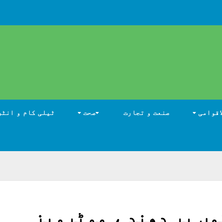
اقوامی
صنعت و تجارت
صحت
ٹیلی کام و انٹر
وں پر دھند ، موٹرویز