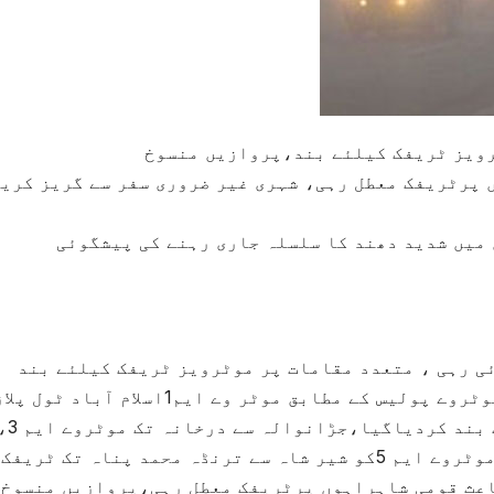
رویز ٹریفک کیلئے بند،پروازیں منسوخ
 پرٹریفک معطل رہی، شہری غیر ضروری سفر سے گریز کری
 میں شدید دھند کا سلسلہ جاری رہنے کی پیشگوئی
ئی رہی ، متعدد مقامات پر موٹرویز ٹریفک کیلئے بند
رہیں،پروازیں منسوخ کر دی گئیں۔ ترجمان موٹروے پولیس کے مطابق موٹر وے ایم1اسلام آباد ٹ
تا مین پشاور ٹول پلازہ تک شدیددھند کے سبب بند کردیاگیا،جڑانوالہ
موٹروے ایم 4فیصل آباد سے عبدالحکیم اور موٹروے ایم 5کو شیر شاہ سے ترنڈہ محمد پناہ تک ٹریفک
اعث قومی شاہراہوں پرٹریفک معطل رہی،پروازیں منسوخ 