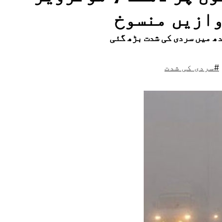
ازیں منسوخ
ھ میں سردی کی شدت بڑھ گئی
#سردی کی شدت