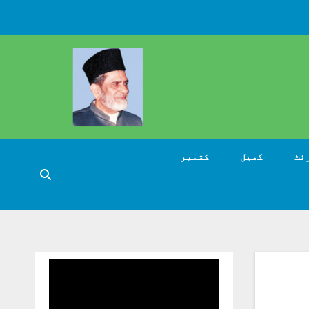
نٹ
کھیل
کشمیر