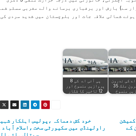
ار سے) بارش اور برفباری برسانے والے مغربی سسٹم شما
وئے شمالی علاقہ جات اور بلوچستان میں شدید سردی کی
اے کی ندرون
پی آئی اے کی 8
اور بیرونِ ملک 35
پروازیں منسوخ اور
یں منسوخ
12 تاخیر کا شکار
کمیشن
خود کش دھماکہ ،پولیس اہلکار شہی
 کے
راولپنڈی میں سکیورٹی سخت ،اسلام آباد 
ہسپتال ہائی ال