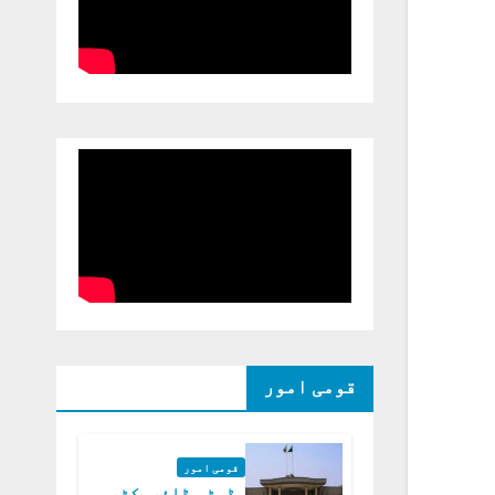
قومی امور
قومی امور
ڈپٹی ڈائریکٹر