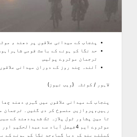
پنجاب کے میدانی علاقوں پر دھند ، موٹ
حد نگا کم ہونے کے باعث قومی شاہراہوں
ترجمان موٹروے پولیس
آئندہ چند روز کے دوران میدانی علاقوں
لاہور / کوئٹہ (ویب نیوز)
پنجاب کے میدانی علاقوں میں گہری دھند چھا
کیلئے بند کر دیا گیا،حد نگا کم ہونے کے ب