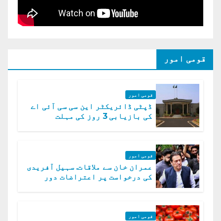
قومی امور
قومی امور
ڈپٹی ڈائریکٹر این سی سی آئی اے
کی بازیابی 3 روز کی مہلت
قومی امور
عمران خان سے ملاقات. سہیل آفریدی
کی درخواست پر اعتراضات دور
قومی امور