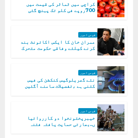
کراچی میں ٹماٹر کی قیمت میں
700روپے فی کلو تک پہنچ گئی
قومی امور
عمران خان کا ایکس اکائونٹ بند
کرنے کیلئے وفاقی حکومت متحرک
قومی امور
نئے گھریلوگیس کنکشن کی فیس
کتنی ہے ،تفصیلات سامنے آگئیں
قومی امور
خیبرپختونخوا دو کارروائیا
ں..بھارتی حمایت یافتہ فتنہ
الخوارج کے 31 دہشت گرد ہلاک