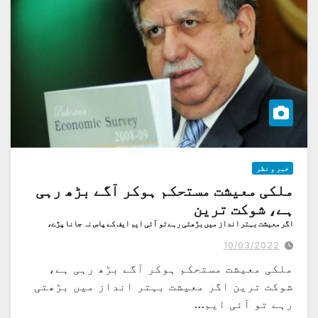
خبر و نظر
ملکی معیشت مستحکم ہوکر آگے بڑھ رہی
ہے، شوکت ترین
اگر معیشت بہتر انداز میں بڑھتی رہے تو آئی ایم ایف کے پاس نہ جانا پڑے،
وزیرخزانہ کا سیمینار سے خطاب
10/03/2022
ملکی معیشت مستحکم ہوکر آگے بڑھ رہی ہے،
شوکت ترین اگر معیشت بہتر انداز میں بڑھتی
رہے تو آئی ایم…