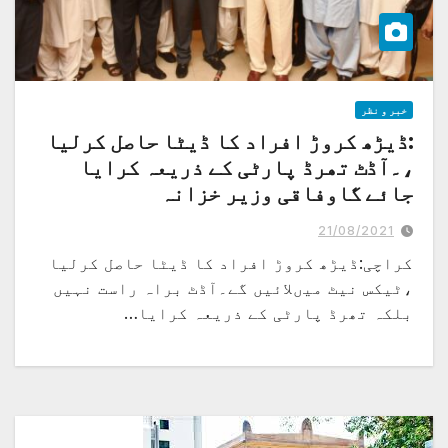
خبر و نظر
:ڈیڑھ کروڑ افراد کا ڈیٹا حاصل کرلیا
،۔آڈٹ تھرڈ پارٹی کے ذریعہ کرایا
جائے گاوفاقی وزیر خزانہ
21/08/2021
کراچی:ڈیڑھ کروڑ افراد کا ڈیٹا حاصل کرلیا
،ٹیکس نیٹ میںلائیں گے۔آڈٹ براہ راست نہیں
بلکہ تھرڈ پارٹی کے ذریعہ کرایا…