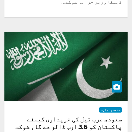
ڈیسک) وزیر خزانہ شوکت…
صنعت و تجارت
سعودی عرب تیل کی خریداری کیلئے
پاکستان کو 3.6 ارب ڈالر دے گا، شوکت