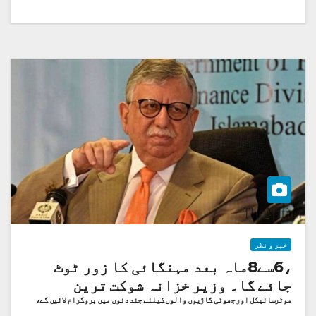
خبر و نظر
،6سے8ماہ بعد مہنگائی کا زور ٹوٹ
جائے گا۔ وزیر خزانہ شوکت ترین
موٹرسائیکل اور چھوٹی گاڑیوں والوں کیلئے چند دنوں میں پروگرام لائیں گے،
وزیر خزانہ کا انٹرویو