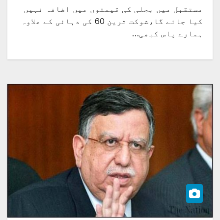
مستقبل میں بجلی کی قیمتوں میں اضافہ نہیں
کیا جائے گا،شوکت ترین 60 کی دہائی کے علاوہ
ہمارے پاس کبھی…