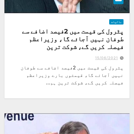
مالیات
پٹرول کی قیمت میں 2فیصد اضافے سے
طوفان نہیں آجائے گا، وزیراعظم
فیصلہ کریں گے، شوکت ترین
15/06/2021
پٹرول کی قیمت میں 2فیصد اضافے سے طوفان
نہیں آجائے گا، قیمتوں بارے وزیراعظم
فیصلہ کریں گے، شوکت ترین ہم…