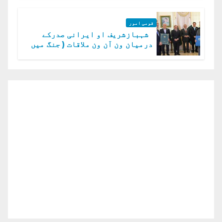
قومی امور
شہبازشریف او ایرانی صدرکے
درمیان ون آن ون ملاقات ( جنگ میں
دو ٹوک حمایت پر اظہار شکریہ)