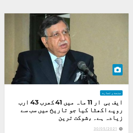
صنعت و تجارت
ایف بی ار 11 ماہ میں 41 کھرب 43 ارب
روپے اکھٹا کیا جو تاریخ میں سب سے
زیادہ ہے۔ ،شوکت ترین
30/05/2021