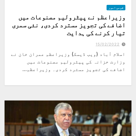
قومی امور
وزیراعظم نے پیٹرولیم مصنوعات میں
اضافے کی تجویز مسترد کردی، نئی سمری
تیار کرنے کی ہدایت
پیٹرولیم مصنوعات کی قیمتوں کا کچھ نہ کچھ کرنا پڑے گا، وزیر خزانہ
15/02/2022
اسلام آباد (ویب ڈیسک) وزیراعظم عمران خان نے
وزارت خزانہ کی پیٹرولیم مصنوعات میں
اضافے کی تجویز مسترد کردی۔ وزیراعظم…