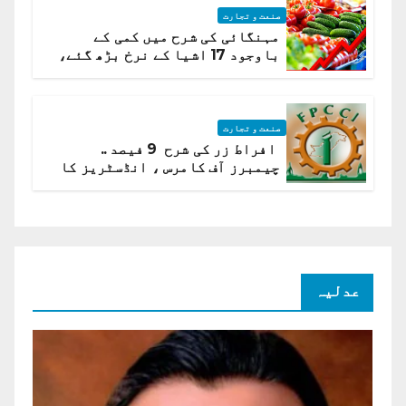
صنعت و تجارت
مہنگائی کی شرح میں کمی کے
باوجود 17 اشیا کے نرخ بڑھ گئے،
ادارہ شماریات
صنعت و تجارت
افراط زر کی شرح 9 فیصد ..
چیمبرز آف کامرس ، انڈسٹریز کا
شرح سود میں کمی کا مطالبہ
عدلیہ