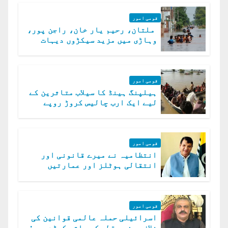
قومی امور
ملتان، رحیم یار خان، راجن پور،
وہاڑی میں مزید سیکڑوں دیہات
ڈوب گئے
قومی امور
ہیلپنگ ہینڈ کا سیلاب متاثرین کے
لیے ایک ارب چالیس کروڑ روپے
امداد کا اعلان
قومی امور
انتظامیہ نے میرے قانونی اور
انتقالی ہوٹلز اور عمارتیں
مسمار کر دیں، ملک صدیق
قومی امور
اسرائیلی حملہ عالمی قوانین کی
خلاف ورزی، قطر کے ساتھ کھڑے ہیں: