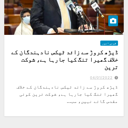
قومی امور
ڈیڑھ کروڑ سے زائد ٹیکس نادہندگان کے
خلاف گھیرا تنگ کیا جارہا ہے، شوکت
ترین
کوئی مقدس گائے نہیں، سب نے ٹیکس دیناہے ، ٹیکس کلچر بنانے کیلئے اراکین
پارلیمنٹ سے شروعات کی گئی ہیں
04/01/2022
ڈیڑھ کروڑ سے زائد ٹیکس نادہندگان کے خلاف
گھیرا تنگ کیا جارہا ہے، شوکت ترین کوئی
مقدس گائے نہیں، سب…