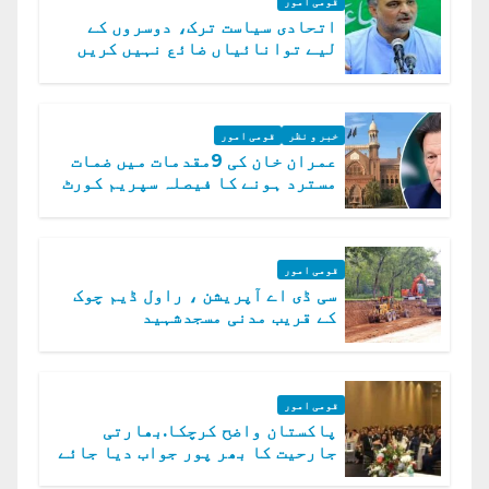
قومی امور
اتحادی سیاست ترک، دوسروں کے
لیے توانائیاں ضائع نہیں کریں
گے، حافظ نعیم الرحمن
خبر و نظر
قومی امور
عمران خان کی 9مقدمات میں ضمات
مسترد ہونے کا فیصلہ سپریم کورٹ
میں چیلنج
قومی امور
سی ڈی اے آپریشن ، راول ڈیم چوک
کے قریب مدنی مسجدشہید
قومی امور
پاکستان واضح کرچکا.بھارتی
جارحیت کا بھر پور جواب دیا جائے
گا.سید عاصم منیر