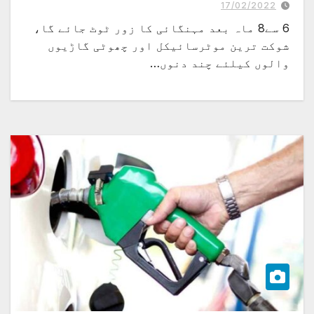
17/02/2022
6 سے8 ماہ بعد مہنگائی کا زور ٹوٹ جائے گا،
شوکت ترین موٹرسائیکل اور چھوٹی گاڑیوں
والوں کیلئے چند دنوں…