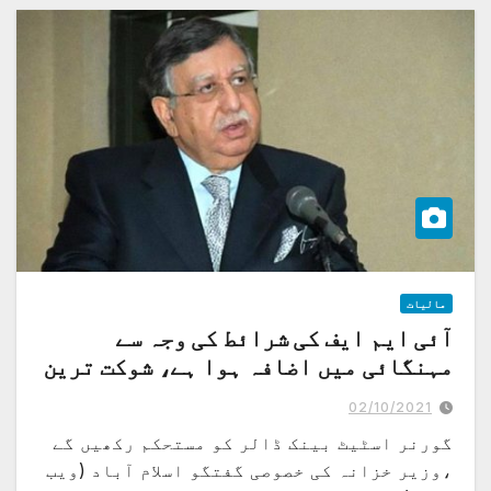
مالیات
آئی ایم ایف کی شرائط کی وجہ سے
مہنگائی میں اضافہ ہوا ہے، شوکت ترین
02/10/2021
گورنر اسٹیٹ بینک ڈالر کو مستحکم رکھیں گے
،وزیر خزانہ کی خصوصی گفتگو اسلام آباد (ویب