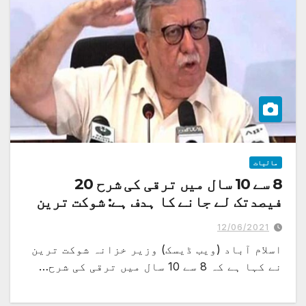
مالیات
8 سے 10 سال میں ترقی کی شرح 20
فیصدتک لے جانے کا ہدف ہے: شوکت ترین
12/06/2021
اسلام آباد (ویب ڈیسک) وزیر خزانہ شوکت ترین
نے کہا ہے کہ 8 سے 10 سال میں ترقی کی شرح…