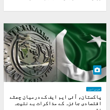
قومی امور
پاکستان، آئی ایم ایف کے درمیان چھٹے
اقتصادی جائزہ کے مذاکرات بے نتیجہ
ختم