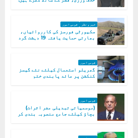
دفتر خارجہ
خبر و نظر
قومی امور
سکیورٹی فورسز کی کارروائیاں،
بھارتی حمایت یافتہ 19 دہشت گرد
ہلاک
قومی امور
گھریلو استعمال کیلئے نئے گیسز
کنکشن پر عائد پابندی ختم
قومی امور
(موسمیاتی تبدیلی مضر اثرات)
بچاؤ کیلئے جامع منصوبہ بندی کر
رہے ہیں: وزیراعظم