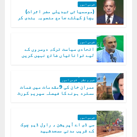
قومی امور
(موسمیاتی تبدیلی مضر اثرات)
بچاؤ کیلئے جامع منصوبہ بندی کر
رہے ہیں: وزیراعظم
قومی امور
اتحادی سیاست ترک، دوسروں کے
لیے توانائیاں ضائع نہیں کریں
گے، حافظ نعیم الرحمن
خبر و نظر
قومی امور
عمران خان کی 9مقدمات میں ضمات
مسترد ہونے کا فیصلہ سپریم کورٹ
میں چیلنج
قومی امور
سی ڈی اے آپریشن ، راول ڈیم چوک
کے قریب مدنی مسجدشہید