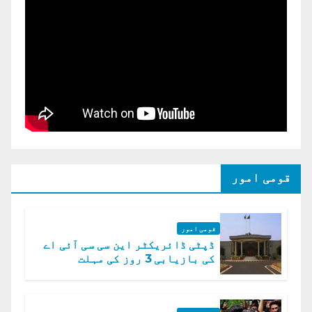
قومی امور
قومی امور
ڈپٹی ڈائریکٹر این سی سی آئی اے
کی بازیابی 3 روز کی مہلت