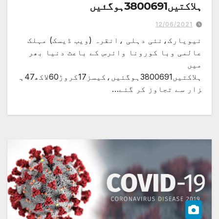
ہلاکتیں3800691ہوگئیں
12/06/2021
نیویارک،نئی دہلی ،انقرہ (ویب ڈیسک) مہلک
عالمی وبا کورونا وائرس کے باعث دنیا بھر
میں
ہلاکتیں3800691ہوگئیں،کیسز17کروڑ60لاکھ47ہ
زار سے تجاوز کر گئے…