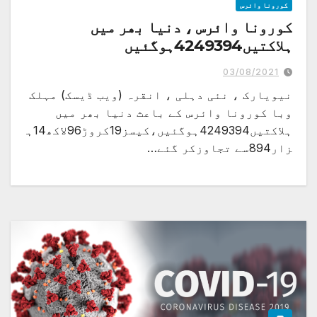
کورونا وائرس
کورونا وائرس ، دنیا بھر میں
ہلاکتیں4249394ہوگئیں
03/08/2021
نیویارک ، نئی دہلی ، انقرہ (ویب ڈیسک) مہلک
وبا کورونا وائرس کے باعث دنیا بھر میں
ہلاکتیں4249394ہوگئیں،کیسز19کروڑ96لاکھ14ہ
زار894سے تجاوزکر گئے…