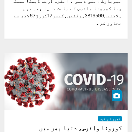
نیویارک ،نئی دہلی ، انقرہ (ویب ڈیسک) مہلک
وبا کورونا وائرس کے باعث دنیا بھر میں
ہلاکتیں3819599ہوگئیں،کیسز17کروڑ67لاکھ سے
تجاوز کر…
کورونا وائرس
کورونا وائرس، دنیا بھر میں