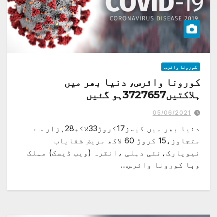
کورونا وائرس
کورونا وائرس، دنیا بھر میں
ہلاکتیں3727657ہو گئیں
05/06/2021
دنیا بھر میں کیسز17کروڑ33لاکھ28ہزار سے
متجاوز،15 کروڑ 60 لاکھ مریض شفایاب
نیویارک،نئی دہلی ،انقرہ (ویب ڈیسک) مہلک
وبا کورونا وائرس…