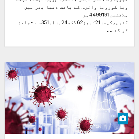
وبا کورونا وائرس کے باعث دنیا بھر میں
ہلاکتیں4499191ہو
گئیں،کیسز21کروڑ62لاکھ24ہزار351سے تجاوز
کر گئے…