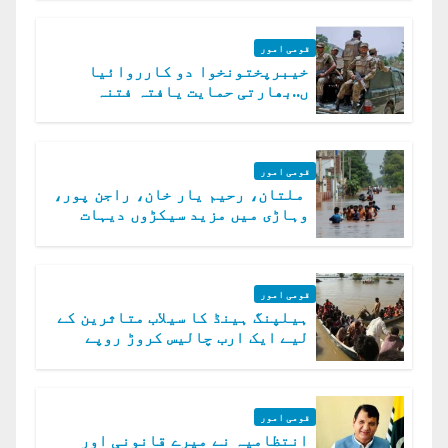
قومی امور
خیبرپختونخوا دو کارروائیا
ں..بھارتی حمایت یافتہ فتنہ
الخوارج کے 31 دہشت گرد ہلاک
قومی امور
ملتان، رحیم یار خان، راجن پور،
وہاڑی میں مزید سیکڑوں دیہات
ڈوب گئے
قومی امور
ہیلپنگ ہینڈ کا سیلاب متاثرین کے
لیے ایک ارب چالیس کروڑ روپے
امداد کا اعلان
قومی امور
انتظامیہ نے میرے قانونی اور