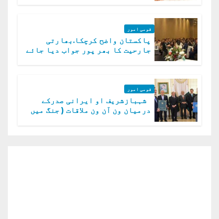
قومی امور
پاکستان واضح کرچکا.بھارتی
جارحیت کا بھر پور جواب دیا جائے
گا.سید عاصم منیر
قومی امور
شہبازشریف او ایرانی صدرکے
درمیان ون آن ون ملاقات ( جنگ میں
دو ٹوک حمایت پر اظہار شکریہ)