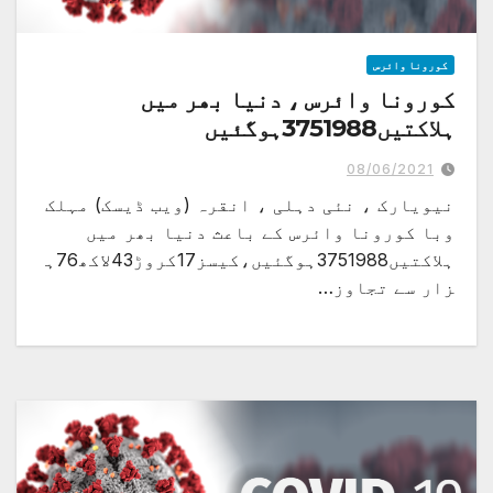
کورونا وائرس
کورونا وائرس ، دنیا بھر میں
ہلاکتیں3751988ہوگئیں
08/06/2021
نیویارک ، نئی دہلی ، انقرہ (ویب ڈیسک) مہلک
وبا کورونا وائرس کے باعث دنیا بھر میں
ہلاکتیں3751988ہوگئیں،کیسز17کروڑ43لاکھ76ہ
زار سے تجاوز…