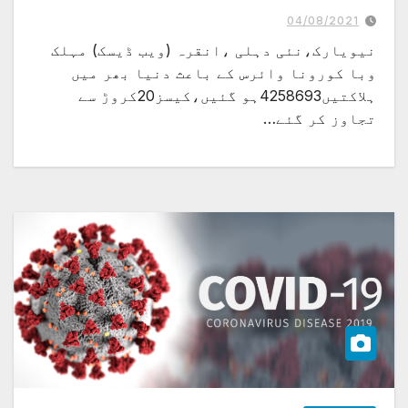
04/08/2021
نیویارک،نئی دہلی ،انقرہ (ویب ڈیسک) مہلک
وبا کورونا وائرس کے باعث دنیا بھر میں
ہلاکتیں4258693ہو گئیں،کیسز20کروڑ سے
تجاوز کر گئے…