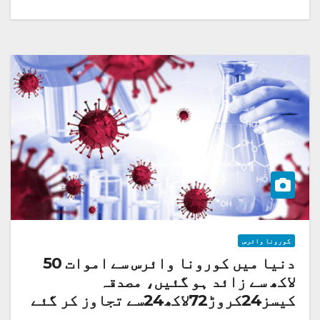
کورونا وائرس
دنیا میں کورونا وائرس سے اموات 50
لاکھ سے زائد ہو گئیں، مصدقہ
کیسز24کروڑ72لاکھ24سے تجاوز کر گئے