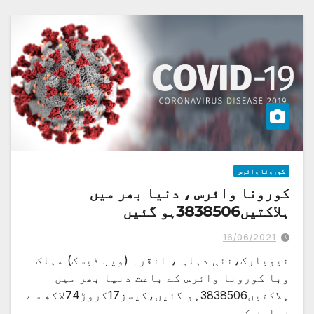
کورونا وائرس
کورونا وائرس ، دنیا بھر میں
ہلاکتیں3838506ہو گئیں
16/06/2021
نیویارک،نئی دہلی ، انقرہ (ویب ڈیسک) مہلک
وبا کورونا وائرس کے باعث دنیا بھر میں
ہلاکتیں3838506ہو گئیں،کیسز17کروڑ74لاکھ سے
تجاوز کر…