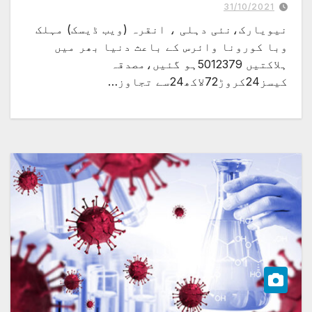
31/10/2021
نیویارک،نئی دہلی ، انقرہ (ویب ڈیسک) مہلک
وبا کورونا وائرس کے باعث دنیا بھر میں
ہلاکتیں 5012379ہو گئیں،مصدقہ
کیسز24کروڑ72لاکھ24سے تجاوز…