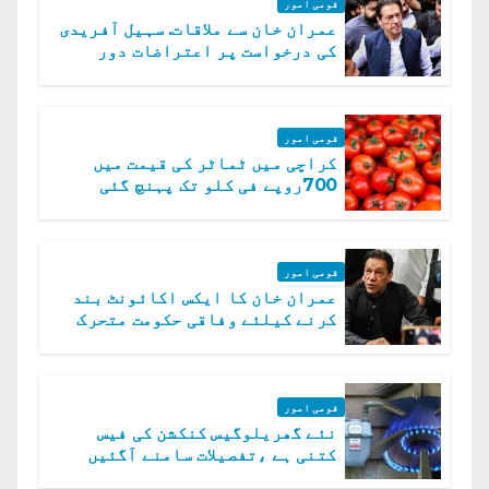
قومی امور
عمران خان سے ملاقات. سہیل آفریدی
کی درخواست پر اعتراضات دور
قومی امور
کراچی میں ٹماٹر کی قیمت میں
700روپے فی کلو تک پہنچ گئی
قومی امور
عمران خان کا ایکس اکائونٹ بند
کرنے کیلئے وفاقی حکومت متحرک
قومی امور
نئے گھریلوگیس کنکشن کی فیس
کتنی ہے ،تفصیلات سامنے آگئیں