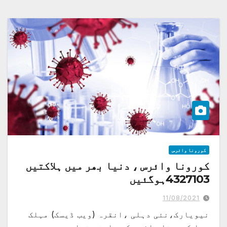
کورونا وائرس
کورونا وائرس ، دنیا بھر میں ہلاکتیں
4327103ہوگئیں
11/08/2021
نیویارک،نئی دہلی ،انقرہ (ویب ڈیسک) مہلک