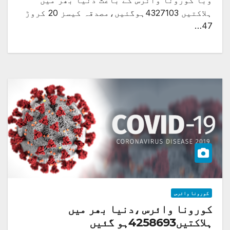
وبا کورونا وائرس کے باعث دنیا بھر میں
ہلاکتیں 4327103ہوگئیں،مصدقہ کیسز 20 کروڑ
47…
کورونا وائرس
کورونا وائرس ،دنیا بھر میں
ہلاکتیں4258693ہو گئیں