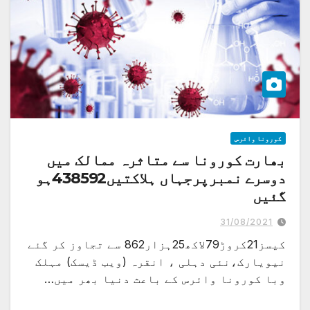
کورونا وائرس
بھارت کورونا سے متاثرہ ممالک میں
دوسرے نمبرپرجہاں ہلاکتیں438592ہو
گئیں
31/08/2021
کیسز21کروڑ79لاکھ25ہزار862 سے تجاوز کر گئے
نیویارک،نئی دہلی ، انقرہ (ویب ڈیسک) مہلک
وبا کورونا وائرس کے باعث دنیا بھر میں…