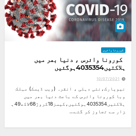
کورونا وائرس
کورونا وائرس ، دنیا بھر میں
ہلاکتیں4035354ہوگئیں
10/07/2021
نیویارک،نئی دہلی ، انقرہ (ویب ڈیسک) مہلک
وبا کورونا وائرس کے باعث دنیا بھر میں
ہلاکتیں4035354ہوگئیں،کیسز18کروڑ68لاکھ49ہ
زار سے تجاوز کر گئے…