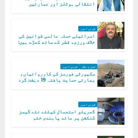
انتقالی ہوٹلز اور عمارتیں
مسمار کر دیں، ملک صدیق
قومی امور
اسرائیلی حملہ عالمی قوانین کی
خلاف ورزی، قطر کے ساتھ کھڑے ہیں:
دفتر خارجہ
خبر و نظر
قومی امور
سکیورٹی فورسز کی کارروائیاں،
بھارتی حمایت یافتہ 19 دہشت گرد
ہلاک
قومی امور
گھریلو استعمال کیلئے نئے گیسز
کنکشن پر عائد پابندی ختم