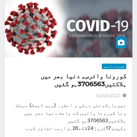
کورونا وائرس
کورونا وائرس، دنیا بھر میں
ہلاکتیں3706563ہو گئیں
03/06/2021
نیویارک،نئی دہلی ، انقرہ (ویب ڈیسک) مہلک
وبا کورونا وائرس کے باعث دنیا بھر میں
ہلاکتیں3706563ہو گئیں
،کیسز17کروڑ24لاکھ26ہزارسے تجاوز کر…