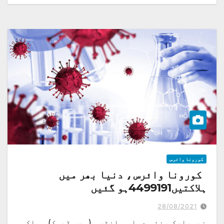
کورونا وائرس
کورونا وائرس ، دنیا بھر میں
ہلاکتیں4499191ہو گئیں
28/08/2021
نیویارک ،نئی دہلی ،انقرہ (ویب ڈیسک) مہلک