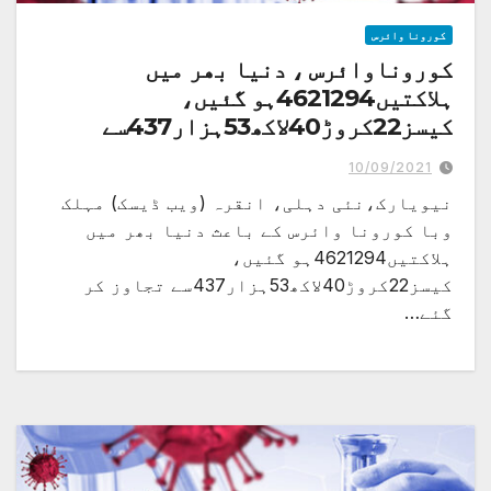
کورونا وائرس
کوروناوائرس ، دنیا بھر میں
ہلاکتیں4621294ہو گئیں،
کیسز22کروڑ40لاکھ53ہزار437سے
تجاوز کر گئے
10/09/2021
نیویارک،نئی دہلی، انقرہ (ویب ڈیسک) مہلک
وبا کورونا وائرس کے باعث دنیا بھر میں
ہلاکتیں4621294ہو گئیں،
کیسز22کروڑ40لاکھ53ہزار437سے تجاوز کر
گئے…