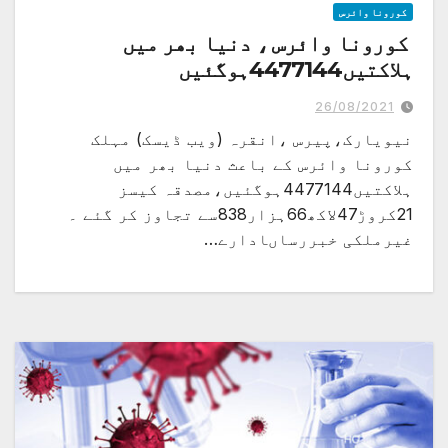
کورونا وائرس
کورونا وائرس ، دنیا بھر میں
ہلاکتیں4477144ہوگئیں
26/08/2021
نیویارک،پیرس ،انقرہ (ویب ڈیسک) مہلک
کورونا وائرس کے باعث دنیا بھر میں
ہلاکتیں4477144ہوگئیں،مصدقہ کیسز
21کروڑ47لاکھ66ہزار838سے تجاوز کر گئے ۔
غیرملکی خبررساںادارے…