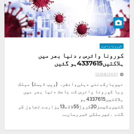
کورونا وائرس
کورونا وائرس ، دنیا بھر میں
ہلاکتیں4337615ہو گئیں
12/08/2021
نیویارک،نئی دہلی،انقرہ (ویب ڈیسک) مہلک
وبا کورونا وائرس کے باعث دنیا بھر میں
ہلاکتیں4337615ہو
گئیں،کیسز20کروڑ55لاکھ13ہزارسے تجاوز کر
گئے ۔غیرملکی خبررساں…