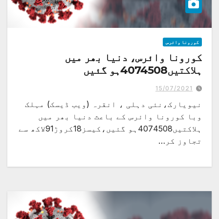
کورونا وائرس
کورونا وائرس، دنیا بھر میں
ہلاکتیں4074508ہو گئیں
15/07/2021
نیویارک،نئی دہلی ، انقرہ (ویب ڈیسک) مہلک
وبا کورونا وائرس کے باعث دنیا بھر میں
ہلاکتیں4074508ہو گئیں،کیسز18کروڑ91لاکھ سے
تجاوز کر…