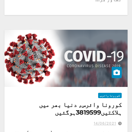
کورونا وائرس
کورونا وائرس، دنیا بھر میں
ہلاکتیں3819599ہوگئیں
14/06/2021