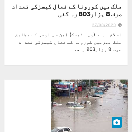
ملک میں کورونا کے فعال کیسزکی تعداد
صرف 8 ہزار803 رہ گئی
27/08/2020
اسلام آباد (ویب ڈیسک) این سی اوسی کے مطابق
ملک بھرمیں کورونا کے فعال کیسزکی تعداد
صرف 8 ہزار803 رہ…