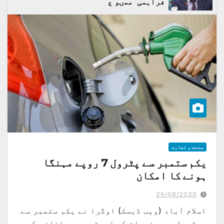
فراہمی ممںو ع
صنعت و تجارت
یکم ستمبر سے پٹرول 7 روپے مہنگا
ہونے کا امکان
29/08/2020
اسلام آباد (ویب ڈیسک) اوگرا نے یکم ستمبر سے
پیٹرولیم مصنوعات کی قیمتوں میں اضافے کی