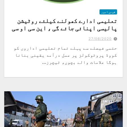
قومی امور
تعلیمی ادارے کھولنے کیلئے روٹیشن
پالیسی اپنائی جائے گی ، این سی او سی
27/08/2020
حتمی فیصلے سے پہلے تمام تعلیمی اداروں کو
کووڈ پروٹوکولز پر عمل درآمد یقینی بنانا
ہوگا علامات والے بچوں، ٹیچرز…