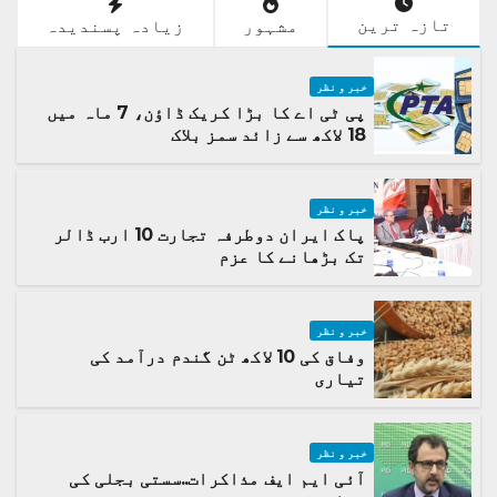
تازہ ترین
مشہور
زیادہ پسندیدہ
خبر و نظر
پی ٹی اے کا بڑا کریک ڈاؤن، 7 ماہ میں
18 لاکھ سے زائد سمز بلاک
خبر و نظر
پاک ایران دوطرفہ تجارت 10 ارب ڈالر
تک بڑھانے کا عزم
خبر و نظر
وفاق کی 10 لاکھ ٹن گندم درآمد کی
تیاری
خبر و نظر
آئی ایم ایف مذاکرات..سستی بجلی کی