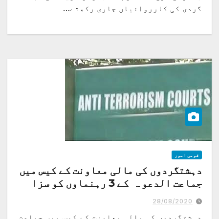
گردی کی کارروائیاں جاری رکھتے…
قومی امور
دہشتگردوں کی مالی معاونت کے کیس میں
جماعت الدعو ہ کے 3 رہنماوں کو سزا
28/08/2020
دہشتگردوں کی مالی معاونت کے کیس میں جماعت