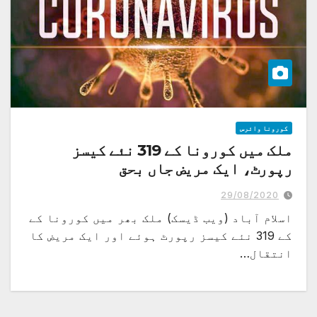
کورونا وائرس
ملک میں کورونا کے 319 نئے کیسز
رپورٹ، ایک مریض جاں بحق
29/08/2020
اسلام آباد (ویب ڈیسک) ملک بھر میں کورونا کے
کے 319 نئے کیسز رپورٹ ہوئے اور ایک مریض کا
انتقال…