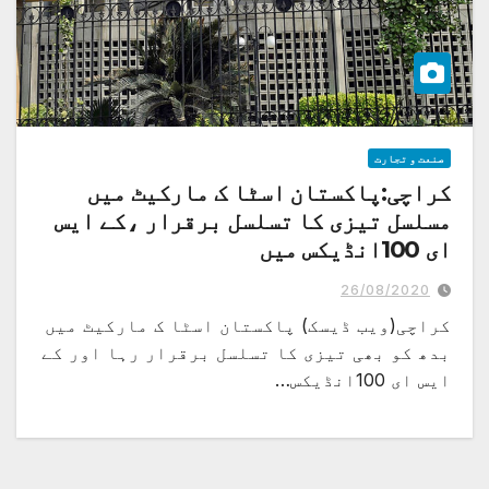
صنعت و تجارت
کراچی:پاکستان اسٹا ک مارکیٹ میں
مسلسل تیزی کا تسلسل برقرار ،کے ایس
ای 100انڈیکس میں
مزید569.77پوائنٹس کا اضافہ
26/08/2020
کراچی(ویب ڈیسک) پاکستان اسٹا ک مارکیٹ میں
بدھ کو بھی تیزی کا تسلسل برقرار رہا اور کے
ایس ای 100انڈیکس…