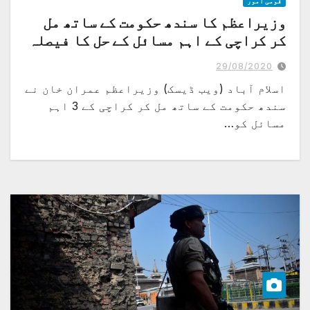
قومی امور
وزیراعظم کا سندھ حکومت کے ساتھ مل
کر کراچی کے اہم مسائل کے حل کا فیصلہ
29/08/2020
اسلام آباد (ویب ڈیسک) وزیراعظم عمران خان نے
سندھ حکومت کے ساتھ مل کر کراچی کے 3 اہم
مسائل کو…