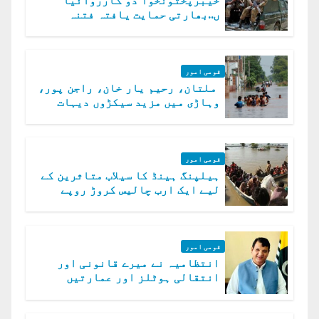
خیبرپختونخوا دو کارروائیا
ں..بھارتی حمایت یافتہ فتنہ
الخوارج کے 31 دہشت گرد ہلاک
قومی امور
ملتان، رحیم یار خان، راجن پور،
وہاڑی میں مزید سیکڑوں دیہات
ڈوب گئے
قومی امور
ہیلپنگ ہینڈ کا سیلاب متاثرین کے
لیے ایک ارب چالیس کروڑ روپے
امداد کا اعلان
قومی امور
انتظامیہ نے میرے قانونی اور
انتقالی ہوٹلز اور عمارتیں
مسمار کر دیں، ملک صدیق