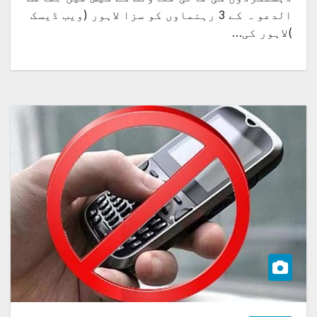
الدعو ہ کے 3 رہنماوں کو سزا لاہور (ویب ڈیسک
)لاہور کی…