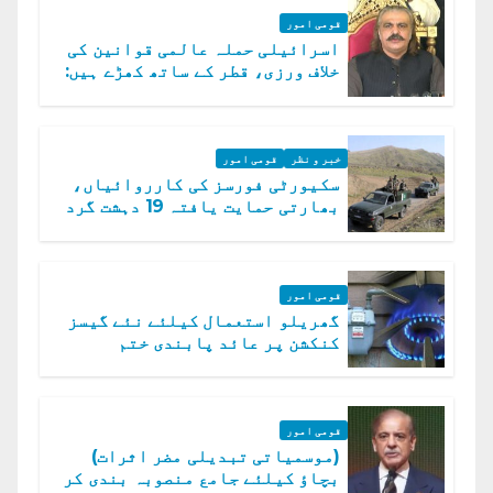
قومی امور
اسرائیلی حملہ عالمی قوانین کی
خلاف ورزی، قطر کے ساتھ کھڑے ہیں:
دفتر خارجہ
خبر و نظر
قومی امور
سکیورٹی فورسز کی کارروائیاں،
بھارتی حمایت یافتہ 19 دہشت گرد
ہلاک
قومی امور
گھریلو استعمال کیلئے نئے گیسز
کنکشن پر عائد پابندی ختم
قومی امور
(موسمیاتی تبدیلی مضر اثرات)
بچاؤ کیلئے جامع منصوبہ بندی کر