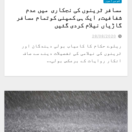
قومی امور
مسافر ٹرینوں کی نجکاری میں عدم
شفافیت، ایک ہی کمپنی کوتمام مسافر
گاڑیاں نیلام کردی گئیں
28/08/2020
ریلوے حکام کا کامیاب بولی دہندگان اور
ٹرینوں کی نیلامی کی تفصیلات دینے سے صاف
انکار روایات کے برعکس بولی…