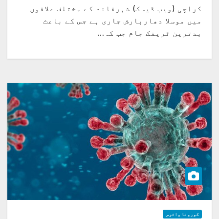
کراچی (ویب ڈیسک) شہرقائد کے مختلف علاقوں
میں موسلا دھاربارش جاری ہے جس کے باعث
بدترین ٹریفک جام جب کہ…
کورونا وائرس