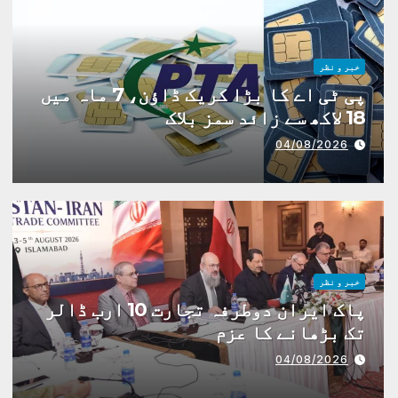
خبر و نظر
پی ٹی اے کا بڑا کریک ڈاؤن، 7 ماہ میں
18 لاکھ سے زائد سمز بلاک
04/08/2026
خبر و نظر
پاک ایران دوطرفہ تجارت 10 ارب ڈالر
تک بڑھانے کا عزم
04/08/2026