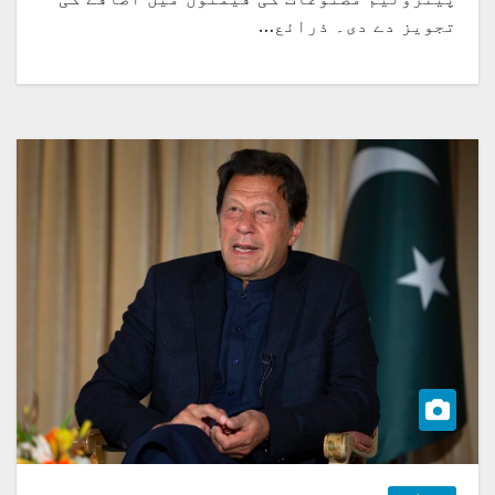
تجویز دے دی۔ ذرائع…