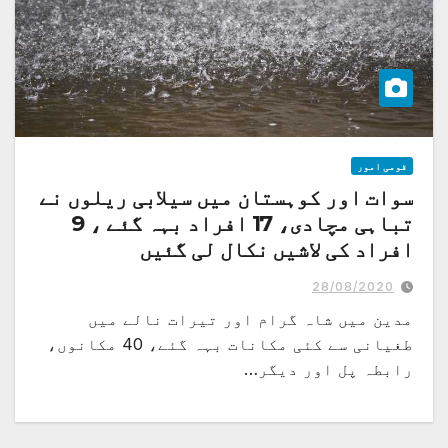
قومی امور
سوات اور کوہستان میں سیلابی ریلوں نے
تباہی مچادی، 17 افراد بہہ گئے ، 9
افراد کی لاشیں نکال لی گئیں
28/08/2020
مدین میں شاہ گرام اور تیرات نالے میں
طغیانی سے کئی مکانات بہہ گئے، 40 مکانوں،
رابطہ پل اور دیگر…