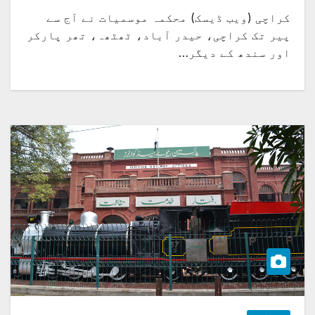
کراچی (ویب ڈیسک) محکمہ موسمیات نے آج سے
پیر تک کراچی، حیدر آباد، ٹھٹھہ، تھر پارکر
اور سندھ کے دیگر…