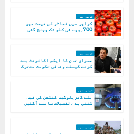
قومی امور
کراچی میں ٹماٹر کی قیمت میں
700روپے فی کلو تک پہنچ گئی
قومی امور
عمران خان کا ایکس اکائونٹ بند
کرنے کیلئے وفاقی حکومت متحرک
قومی امور
نئے گھریلوگیس کنکشن کی فیس
کتنی ہے ،تفصیلات سامنے آگئیں
قومی امور