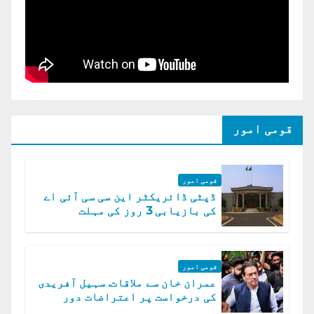
قومی امور
قومی امور
ڈپٹی ڈائریکٹر این سی سی آئی اے
کی بازیابی 3 روز کی مہلت
قومی امور
عمران خان سے ملاقات. سہیل آفریدی
کی درخواست پر اعتراضات دور