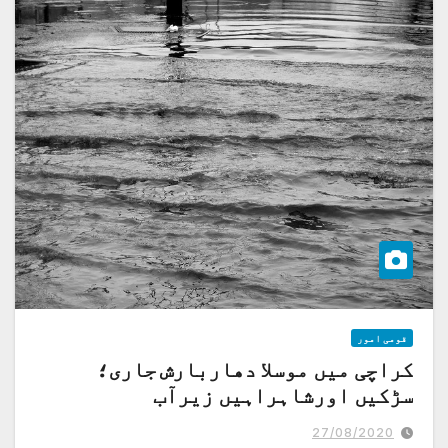
قومی امور
کراچی میں موسلا دھاربارش جاری؛
سڑکیں اورشاہراہیں زیرآب
27/08/2020