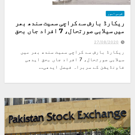
قومی امور
ریکارڈ بارش سے کراچی سمیت سندھ بھر
میں سیلابی صورتحال، 7 افراد جاں بحق
27/08/2020
ریکارڈ بارش سے کراچی سمیت سندھ بھر میں
سیلابی صورتحال، 7 افراد جاں بحق ایدھی
فاونڈیشن کے سربراہ فیصل ایدھی…