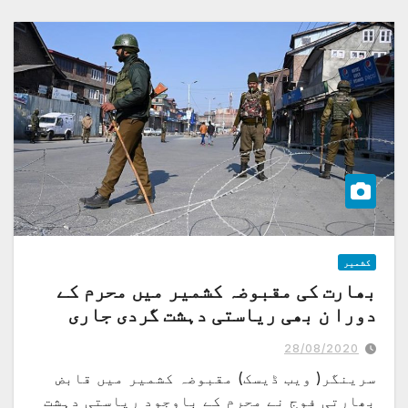
کشمیر
بھارت کی مقبوضہ کشمیر میں محرم کے
دورا ن بھی ریاستی دہشت گردی جاری
28/08/2020
سرینگر( ویب ڈیسک) مقبوضہ کشمیر میں قابض
بھارتی فوج نے محرم کے باوجود ریاستی دہشت